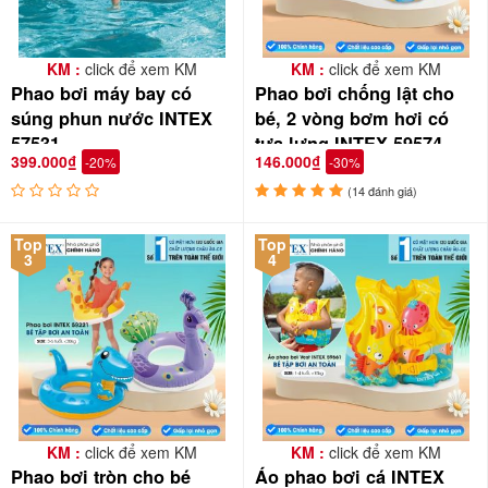
Hướng dẫn cách bơm van 1 chiều của phao bơi INTEX
KM :
click để xem KM
KM :
click để xem KM
Phao bơi máy bay có
Phao bơi chống lật cho
súng phun nước INTEX
bé, 2 vòng bơm hơi có
57531
tựa lưng INTEX 59574
399.000₫
146.000₫
-20%
-30%
(14 đánh giá)
Top
Top
3
4
KM :
click để xem KM
KM :
click để xem KM
Phao bơi tròn cho bé
Áo phao bơi cá INTEX