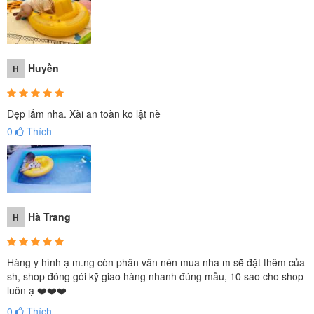
Huyền
H
Đẹp lắm nha. Xài an toàn ko lật nè
0
Thích
Hà Trang
H
Hàng y hình ạ m.ng còn phân vân nên mua nha m sẽ đặt thêm của
sh, shop đóng gói kỹ giao hàng nhanh đúng mẫu, 10 sao cho shop
luôn ạ ❤️❤️❤️
0
Thích