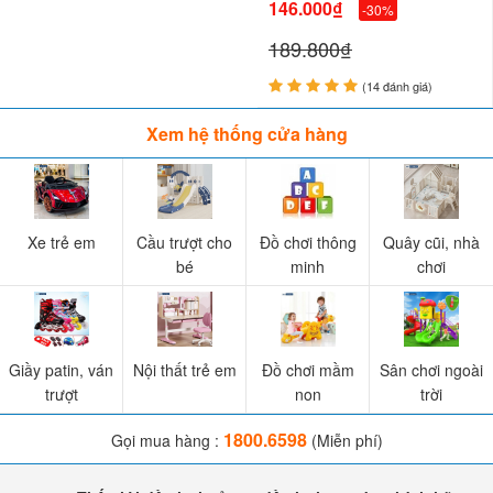
146.000₫
-30%
189.800₫
(14 đánh giá)
Xem hệ thống cửa hàng
Xe trẻ em
Cầu trượt cho
Đồ chơi thông
Quây cũi, nhà
bé
minh
chơi
Giầy patin, ván
Nội thất trẻ em
Đồ chơi mầm
Sân chơi ngoài
trượt
non
trời
1800.6598
Gọi mua hàng :
(Miễn phí)