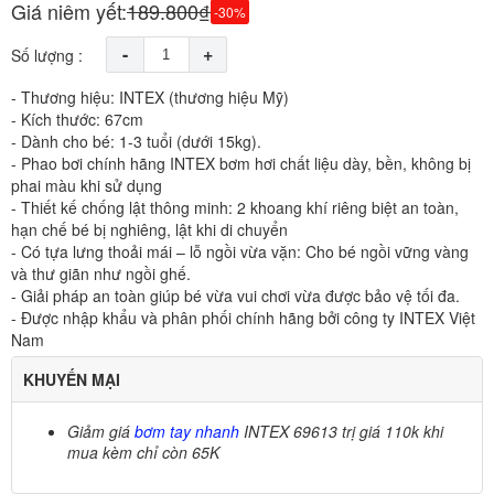
Giá niêm yết:
189.800₫
-30%
-
+
Số lượng :
- Thương hiệu: INTEX (thương hiệu Mỹ)
- Kích thước: 67cm
- Dành cho bé: 1-3 tuổi (dưới 15kg).
- Phao bơi chính hãng INTEX bơm hơi chất liệu dày, bền, không bị
phai màu khi sử dụng
- Thiết kế chống lật thông minh: 2 khoang khí riêng biệt an toàn,
hạn chế bé bị nghiêng, lật khi di chuyển
- Có tựa lưng thoải mái – lỗ ngồi vừa vặn: Cho bé ngồi vững vàng
và thư giãn như ngồi ghế.
- Giải pháp an toàn giúp bé vừa vui chơi vừa được bảo vệ tối đa.
- Được nhập khẩu và phân phối chính hãng bởi công ty INTEX Việt
Nam
KHUYẾN MẠI
Giảm giá
bơm tay nhanh
INTEX 69613 trị giá 110k khi
mua kèm chỉ còn 65K