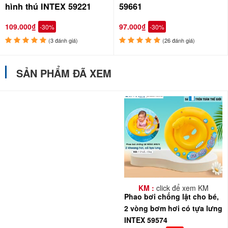
hình thú INTEX 59221
59661
109.000₫
97.000₫
-30%
-30%
(3 đánh giá)
(26 đánh giá)
SẢN PHẨM ĐÃ XEM
Review một số mẫu phao bơi xỏ chân, chống lật INTEX cho bé
KM :
click để xem KM
Phao bơi chống lật cho bé,
2 vòng bơm hơi có tựa lưng
INTEX 59574