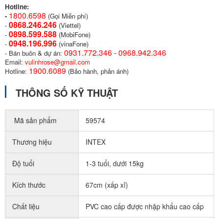
Hotline:
1800.6598
-
(Gọi Miễn phí)
0868.246.246
-
(Viettel)
0898.599.58
8
-
(MobiFone)
0948.196.996
-
(vinaFone)
0931.772.346 - 0968.942.346
- Bán buôn & dự án:
Email:
vulinhrose@gmail.com
1900.6089
Hotline:
(Bảo hành, phản ánh)
THÔNG SỐ KỸ THUẬT
Mã sản phẩm
59574
Thương hiệu
INTEX
Độ tuổi
1-3 tuổi, dưới 15kg
Kích thước
67cm (xấp xỉ)
Chất liệu
PVC cao cấp được nhập khẩu cao cấp