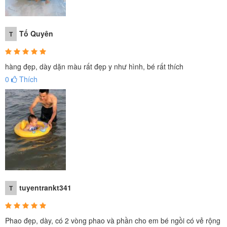
Tố Quyên
T
hàng đẹp, dày dặn màu rất đẹp y như hình, bé rất thích
0
Thích
Đặc điểm nổi bật của phao bơi chống lật INTEX
59574
Phao bơi chính hãng INTEX bơm hơi chất liệu dày, bền, không bị
phai màu khi sử dụng, Phao bơi chống lật INTEX dành riêng cho
các bé 1-2 tuổi dưới 15kg, đảm bảo an toàn cho bé tập bơi
tuyentrankt341
T
Phao đẹp, dày, có 2 vòng phao và phần cho em bé ngồi có vẻ rộng