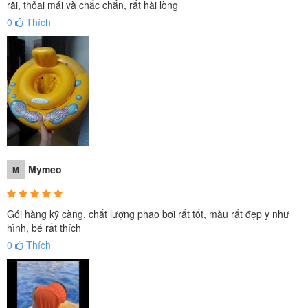
rãi, thỏai mái và chắc chắn, rất hài lòng
0
Thích
Mymeo
M
Gói hàng kỹ càng, chất lượng phao bơi rất tốt, màu rất đẹp y như
hình, bé rất thích
Kích thước sau khi bơm có Đường kính = 67 cm. Thành phao 2 lớp
0
Thích
với thiết kế thông minh tự động cân bằng, chống lật giúp cho bé
thoải mái đua nghịch mà không sợ bị lật phao