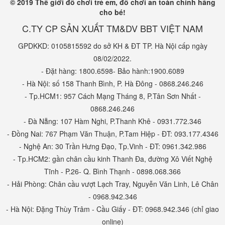
© 2019 Thế giới đồ chơi trẻ em, đồ chơi an toàn chính hãng
cho bé!
C.TY CP SẢN XUẤT TM&DV BBT VIỆT NAM
GPDKKD: 0105815592 do sở KH & ĐT TP. Hà Nội cấp ngày
08/02/2022.
- Đặt hàng: 1800.6598- Bảo hành:1900.6089
- Hà Nội: số 158 Thanh Bình, P. Hà Đông - 0868.246.246
- Tp.HCM1: 957 Cách Mạng Tháng 8, P.Tân Sơn Nhất -
0868.246.246
- Đà Nẵng: 107 Hàm Nghi, P.Thanh Khê - 0931.772.346
- Đồng Nai: 767 Phạm Văn Thuận, P.Tam Hiệp - ĐT: 093.177.4346
- Nghệ An: 30 Trần Hưng Đạo, Tp.Vinh - ĐT: 0961.342.986
- Tp.HCM2: gần chân cầu kinh Thanh Đa, đường Xô Viết Nghệ
Tĩnh - P.26- Q. Bình Thạnh - 0898.068.366
- Hải Phòng: Chân cầu vượt Lạch Tray, Nguyễn Văn Linh, Lê Chân
- 0968.942.346
- Hà Nội: Đặng Thùy Trâm - Cầu Giấy - ĐT: 0968.942.346 (chỉ giao
online)