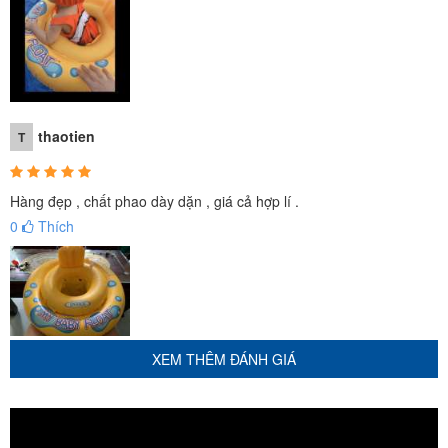
thaotien
T
Hàng đẹp , chất phao dày dặn , giá cả hợp lí .
0
Thích
XEM THÊM ĐÁNH GIÁ
Có tựa lưng đỡ đầu và lưng của bé không bị mỏi, Chỗ ngồi thoải
mái với 2 lỗ xỏ chân