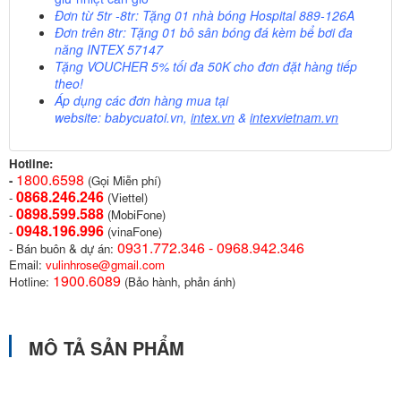
Đơn từ 5tr -8tr: Tặng 01 nhà bóng Hospital 889-126A
Đơn trên 8tr: Tặng 01 bô sân bóng đá kèm bể bơi đa
năng INTEX 57147
Tặng VOUCHER 5%
tối đa 50K cho đơn đặt hàng tiếp
theo!
Áp dụng các đơn hàng mua tại
website:
babycuatoi.vn
,
intex.vn
&
intexvietnam.vn
Hotline:
1800.6598
-
(Gọi Miễn phí)
0868.246.246
-
(Viettel)
0898.599.58
8
-
(MobiFone)
0948.196.996
-
(vinaFone)
0931.772.346 - 0968.942.346
- Bán buôn & dự án:
Email:
vulinhrose@gmail.com
1900.6089
Hotline:
(Bảo hành, phản ánh)
MÔ TẢ SẢN PHẨM