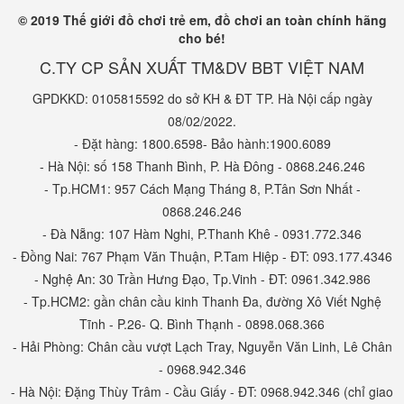
-
Bộ đàn organ có ghế ngồi màu hồng BBT GLOBAL BB55D
.
-
Bộ trống điện tử kết hợp đàn organ cao cấp màu hồng BB22D
© 2019 Thế giới đồ chơi trẻ em, đồ chơi an toàn chính hãng
-
Đồ chơi đập chuột vui nhộn BB312
cho bé!
C.TY CP SẢN XUẤT TM&DV BBT VIỆT NAM
GPDKKD: 0105815592 do sở KH & ĐT TP. Hà Nội cấp ngày
08/02/2022.
- Đặt hàng: 1800.6598- Bảo hành:1900.6089
- Hà Nội: số 158 Thanh Bình, P. Hà Đông - 0868.246.246
- Tp.HCM1: 957 Cách Mạng Tháng 8, P.Tân Sơn Nhất -
0868.246.246
- Đà Nẵng: 107 Hàm Nghi, P.Thanh Khê - 0931.772.346
- Đồng Nai: 767 Phạm Văn Thuận, P.Tam Hiệp - ĐT: 093.177.4346
- Nghệ An: 30 Trần Hưng Đạo, Tp.Vinh - ĐT: 0961.342.986
- Tp.HCM2: gần chân cầu kinh Thanh Đa, đường Xô Viết Nghệ
Tĩnh - P.26- Q. Bình Thạnh - 0898.068.366
- Hải Phòng: Chân cầu vượt Lạch Tray, Nguyễn Văn Linh, Lê Chân
- 0968.942.346
LỢI ÍCH CỦA ĐỒ CHƠI ÂM NHẠC TỚI SỰ
- Hà Nội: Đặng Thùy Trâm - Cầu Giấy - ĐT: 0968.942.346 (chỉ giao