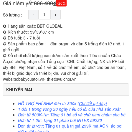
Giá niêm yết:
806.400₫
-20%
-
+
Số lượng :
✪ Hãng sản xuất: BBT GLOBAL
✪ Kích thước: 59*39*87 cm
✪ Độ tuổi: 3 - 7 tuổi
✪ Sản phẩm bao gồm: 1 đàn organ và dàn 5 trống điện tử nhỏ, 1
ghế ngồi.
✪ Đồ chơi chất lượng cao được sản xuất theo Tiêu chuẩn Châu
Âu,có chứng nhận của Tổng cục TCĐL Chất lượng, NK và PP bởi
cty BBT Việt Nam, số 1 về đồ chơi trẻ em, đồ chơi cho bé an toàn,
thiết bị giáo dục và thiết bị khu vui chơi giải trí,
website:babycuatoi.vn- thietbivuichoi.vn
KHUYẾN MẠI
HỖ TRỢ PHÍ SHIP
đơn từ 300k
(Chi tiết tại đây)
1 đổi 1 trong vòng 30 ngày nếu có lỗi của nhà sản xuất
Đơn từ 500K-1tr: Tặng 01 bộ số và chữ nam châm cho bé
Đơn từ 1-2tr: Tặng 01 phao bơi INTEX 59230
Đơn từ 2tr-5tr: Tặng 01 quà trị giá 299K mã AGN: áo bơi
giữ nhiệt cản gió