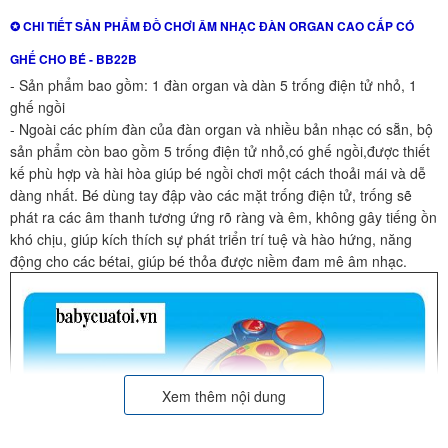
✪ CHI TIẾT SẢN PHẨM
ĐỒ CHƠI ÂM NHẠC ĐÀN ORGAN
CAO CẤP CÓ
GHẾ CHO BÉ - BB22B
- Sản phẩm bao gồm: 1 đàn organ và dàn 5 trống điện tử nhỏ, 1
ghế ngồi
- Ngoài các phím đàn của đàn organ và nhiều bản nhạc có sẵn, bộ
sản phẩm còn bao gồm 5 trống điện tử nhỏ,có ghế ngồi,được thiết
kế phù hợp và hài hòa giúp bé ngồi chơi một cách thoải mái và dễ
dàng nhất. Bé dùng tay đập vào các mặt trống điện tử, trống sẽ
phát ra các âm thanh tương ứng rõ ràng và êm, không gây tiếng ồn
khó chịu, giúp kích thích sự phát triển trí tuệ và hào hứng, năng
động cho các bétai, giúp bé thỏa được niềm đam mê âm nhạc.
Xem thêm nội dung