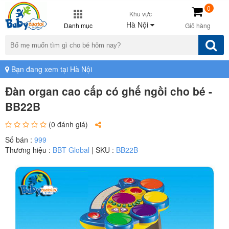
0
Khu vực
Hà Nội
Danh mục
Giỏ hàng
Bạn đang xem tại Hà Nội
Đàn organ cao cấp có ghế ngồi cho bé -
BB22B
(0 đánh giá)
Số bán :
999
Thương hiệu :
BBT Global
| SKU :
BB22B