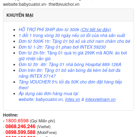
website:babycuatoi.vn- thietbivuichoi.vn
KHUYẾN MẠI
HỖ TRỢ PHÍ SHIP
đơn từ 300k
(Chi tiết tại đây)
1 đổi 1 trong vòng 30 ngày nếu có lỗi của nhà sản xuất
Đơn từ 500K-1tr: Tặng 01 bộ số và chữ nam châm cho bé
Đơn từ 1-2tr: Tặng 01 phao bơi INTEX 59230
Đơn từ 2tr-5tr: Tặng 01 quà trị giá 299K mã AGN: áo bơi
giữ nhiệt cản gió
Đơn từ 5tr -8tr: Tặng 01 nhà bóng Hospital 889-126A
Đơn trên 8tr: Tặng 01 bô sân bóng đá kèm bể bơi đa
năng INTEX 57147
Tặng VOUCHER 5%
tối đa 50K cho đơn đặt hàng tiếp
theo!
Áp dụng các đơn hàng mua tại
website:
babycuatoi.vn
,
intex.vn
&
intexvietnam.vn
Hotline:
1800.6598
-
(Gọi Miễn phí)
0868.246.246
-
(Viettel)
0898.599.58
8
-
(MobiFone)