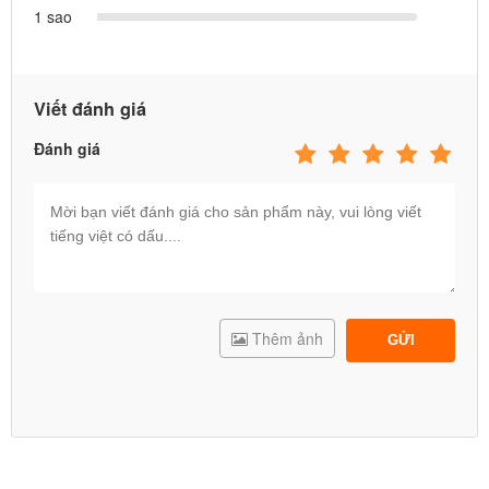
1 sao
3 LÝ DO KHÁCH HÀNG TIN DÙNG ĐỒ CHƠI CHO BÉ
Viết đánh giá
TẠI BABYCUATOI.VN
Đánh giá
1. 100%
đồ chơi trẻ em
của công ty BBT Việt Nam
phân phối qua website babycuatoi.vn là đồ chơi được
nhập khẩu theo tiêu chuẩn xuất khẩu châu Âu, nhựa
nguyên sinh an toàn đã qua kiểm định chất lượng và
đã được chứng nhận hợp quy. Các TCCL được đăng
tải đầy đủ trên website của công ty và giá bán đã bao
Thêm ảnh
GỬI
gồm thuế VAT.
2. Giá cả luôn là rẻ nhất so với cùng chất lượng sản
phẩm: Có thể bạn tìm thấy ở 1 nơi nào đó sản phẩm
tương tự đồ chơi tại babycuatoi.vn nhưng không thể