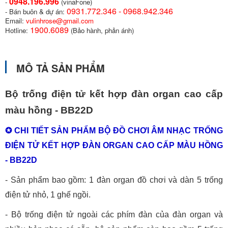
0948.196.996
-
(vinaFone)
0931.772.346 - 0968.942.346
- Bán buôn & dự án:
Email:
vulinhrose@gmail.com
1900.6089
Hotline:
(Bảo hành, phản ánh)
MÔ TẢ SẢN PHẨM
Bộ trống điện tử kết hợp đàn organ cao cấp
màu hồng - BB22D
✪ CHI TIẾT SẢN PHẨM
BỘ ĐỒ CHƠI ÂM NHẠC
TRỐNG
ĐIỆN TỬ KẾT HỢP ĐÀN ORGAN CAO CẤP MÀU HỒNG
- BB22D
- Sản phẩm bao gồm: 1 đàn organ đồ chơi và dàn 5 trống
điện tử nhỏ, 1 ghế ngồi.
- Bộ trống điện tử ngoài các phím đàn của đàn organ và