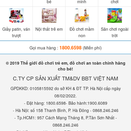
bé
minh
chơi
Giầy patin, ván
Nội thất trẻ em
Đồ chơi mầm
Sân chơi ngoài
trượt
non
trời
1800.6598
Gọi mua hàng :
(Miễn phí)
✪ CÁC SẢN PHẨM ĐỒ CHƠI ÂM NHẠC ĐƯỢC NHIỀU
MẸ HAY MUA:
© 2019 Thế giới đồ chơi trẻ em, đồ chơi an toàn chính hãng
-
Đồ chơi âm nhạc đàn piano BB375 màu đỏ
cho bé!
-
Đồ chơi âm nhạc đàn piano BB375 xanh dương
C.TY CP SẢN XUẤT TM&DV BBT VIỆT NAM
-
Đàn organ cao cấp có ghế ngồi cho bé BB22B
GPDKKD: 0105815592 do sở KH & ĐT TP. Hà Nội cấp ngày
-
Đồ chơi âm nhạc đàn piano BB375 màu hồng
08/02/2022.
-
Bộ đàn organ có ghế ngồi màu hồng BBT GLOBAL BB335D
- Đặt hàng: 1800.6598- Bảo hành:1900.6089
-
Bộ đàn organ có ghế ngồi màu xanh BBT GLOBAL BB335B
- Hà Nội: số 158 Thanh Bình, P. Hà Đông - 0868.246.246
-
Bộ đàn organ có ghế ngồi màu đỏ BBT GLOBAL BB55B
- Tp.HCM1: 957 Cách Mạng Tháng 8, P.Tân Sơn Nhất -
0868.246.246
-
Bộ đàn organ có ghế ngồi màu hồng BBT GLOBAL BB55D
.