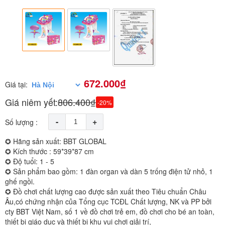
672.000₫
Giá tại:
Giá niêm yết:
806.400₫
-20%
-
+
Số lượng :
✪ Hãng sản xuất: BBT GLOBAL
✪ Kích thước : 59*39*87 cm
✪ Độ tuổi: 1 - 5
✪ Sản phẩm bao gồm: 1 đàn organ và dàn 5 trống điện tử nhỏ, 1
ghế ngồi.
✪ Đồ chơi chất lượng cao được sản xuất theo Tiêu chuẩn Châu
Âu,có chứng nhận của Tổng cục TCĐL Chất lượng, NK và PP bởi
cty BBT Việt Nam, số 1 về đồ chơi trẻ em, đồ chơi cho bé an toàn,
thiết bị giáo dục và thiết bị khu vui chơi giải trí,