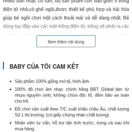
nhiều bản nhạc có sẵn, bộ sản phẩm còn bao gồm 5 trống
điện tử nhỏ,có ghế ngồi,được thiết kế phù hợp và hài hòa
giúp bé ngồi chơi một cách thoải mái và dễ dàng nhất. Bé
dùng tay đập vào các mặt trống điện tử, trống sẽ phát ra các
âm thanh tương ứng rõ ràng và êm, không gây tiếng ồn khó
Xem thêm nội dung
chịu, giúp kích thích sự phát triển trí tuệ và hào hứng, năng
động cho các bé.
BABY CỦA TÔI CAM KẾT
Sản phẩm 100% giống mô tả, hình ảnh
100% đồ chơi âm nhạc chính hãng BBT Global làm từ
nhựa nguyên sinh, không chứa độc tố, đảm bảo an toàn
cho trẻ.
Đồ chơi sản xuất theo T/C xuất khẩu châu Âu, chất lượng
Số 1 thị trường. (có giấy chứng nhận chất lượng)
Nhân viên tư vấn, hỗ trợ tận tình trước, trong và sau khi
mua hàng.