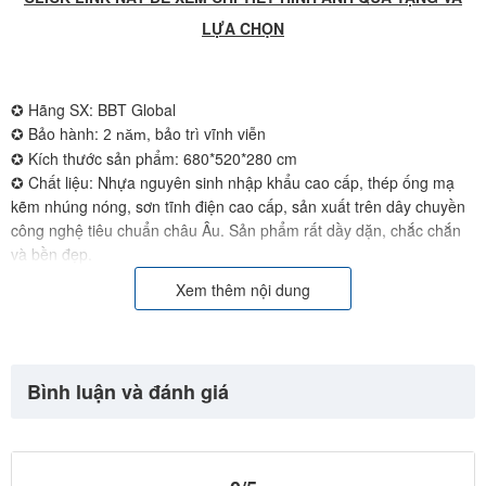
LỰA CHỌN
✪ Hãng SX: BBT Global
✪ Bảo hành:
, bảo trì vĩnh viễn
2 năm
✪ Kích thước sản phẩm: 680*520*280 cm
✪ Chất liệu: Nhựa nguyên sinh nhập khẩu cao cấp, thép ống mạ
kẽm nhúng nóng, sơn tĩnh điện cao cấp, sản xuất trên dây chuyền
công nghệ tiêu chuẩn châu Âu. Sản phẩm rất dầy dặn, chắc chắn
và bền đẹp.
✪ Xuất xứ: Trung Quốc
Xem thêm nội dung
✪ Đơn vị nhập khẩu và phân phối: Công ty CP SX TM&DV BBT Việt
Nam
Website: http://babycuatoi.vn - http://thietbivuichoi.vn/
Bình luận và đánh giá