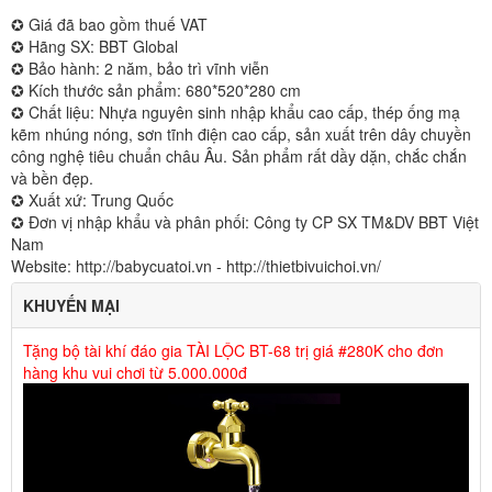
✪ Giá đã bao gồm thuế VAT
✪ Hãng SX: BBT Global
✪ Bảo hành: 2 năm, bảo trì vĩnh viễn
✪ Kích thước sản phẩm: 680*520*280 cm
✪ Chất liệu: Nhựa nguyên sinh nhập khẩu cao cấp, thép ống mạ
kẽm nhúng nóng, sơn tĩnh điện cao cấp, sản xuất trên dây chuyền
công nghệ tiêu chuẩn châu Âu. Sản phẩm rất dầy dặn, chắc chắn
và bền đẹp.
✪ Xuất xứ: Trung Quốc
✪ Đơn vị nhập khẩu và phân phối: Công ty CP SX TM&DV BBT Việt
Nam
Website: http://babycuatoi.vn - http://thietbivuichoi.vn/
KHUYẾN MẠI
Tặng bộ tài khí đáo gia TÀI LỘC BT-68 trị giá #280K cho đơn
hàng khu vui chơi từ 5.000.000đ