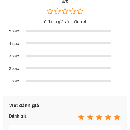
0/5
0 đánh giá và nhận xét
5 sao
4 sao
3 sao
2 sao
1 sao
✪ Feedback khu vui chơi được lắp đặt tại Bình Tân, HCM
Viết đánh giá
Đánh giá