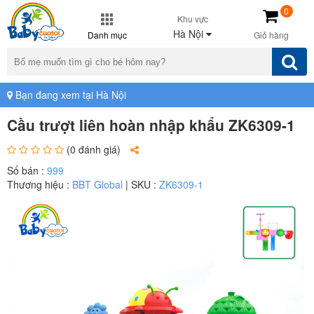
0
Khu vực
Hà Nội
Danh mục
Giỏ hàng
Bạn đang xem tại Hà Nội
Cầu trượt liên hoàn nhập khẩu ZK6309-1
(0 đánh giá)
Số bán :
999
Thương hiệu :
BBT Global
| SKU :
ZK6309-1