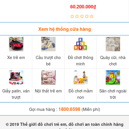
60.200.000₫
Xem hệ thống cửa hàng
Xe trẻ em
Cầu trượt cho
Đồ chơi thông
Quây cũi, nhà
bé
minh
chơi
Giầy patin, ván
Nội thất trẻ em
Đồ chơi mầm
Sân chơi ngoài
trượt
non
trời
1800.6598
Gọi mua hàng :
(Miễn phí)
© 2019 Thế giới đồ chơi trẻ em, đồ chơi an toàn chính hãng