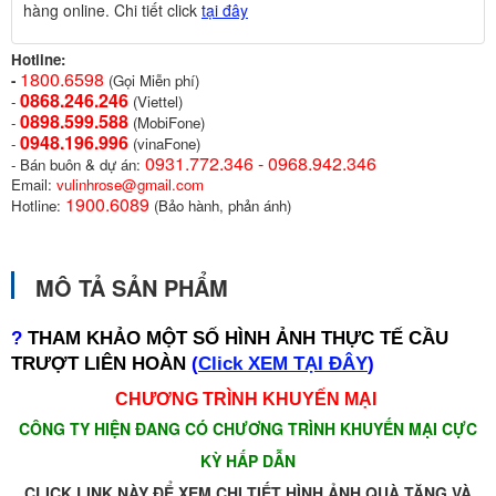
hàng online. Chi tiết click
tại đây
Hotline:
1800.6598
-
(Gọi Miễn phí)
0868.246.246
-
(Viettel)
0898.599.58
8
-
(MobiFone)
0948.196.996
-
(vinaFone)
0931.772.346 - 0968.942.346
- Bán buôn & dự án:
Email:
vulinhrose@gmail.com
1900.6089
Hotline:
(Bảo hành, phản ánh)
MÔ TẢ SẢN PHẨM
?
THAM KHẢO MỘT SỐ HÌNH ẢNH THỰC TẾ CẦU
TRƯỢT LIÊN HOÀN
(
Click XEM TẠI ĐÂY
)
CHƯƠNG TRÌNH KHUYẾN MẠI
CÔNG TY HIỆN ĐANG CÓ CHƯƠNG TRÌNH KHUYẾN MẠI CỰC
KỲ HẤP DẪN
CLICK LINK NÀY ĐỂ XEM CHI TIẾT HÌNH ẢNH QUÀ TẶNG VÀ