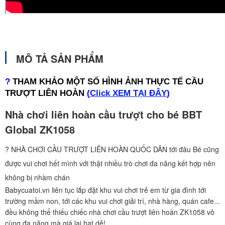
MÔ TẢ SẢN PHẨM
?
THAM KHẢO MỘT SỐ HÌNH ẢNH THỰC TẾ CẦU
TRƯỢT LIÊN HOÀN
(
Click XEM TẠI ĐÂY
)
Nhà chơi liên hoàn cầu trượt cho bé BBT
Global ZK1058
? NHÀ CHƠI CẦU TRƯỢT LIÊN HOÀN QUỐC DÂN tới đâu Bé cũng
được vui chơi hết mình với thật nhiều trò chơi đa năng kết hợp nên
không bị nhàm chán
Babycuatoi.vn liên tục lắp đặt khu vui chơi trẻ em từ gia đình tới
trường mầm non, tới các khu vui chơi giải trí, nhà hàng, quán cafe...
đều không thể thiếu chiếc nhà chơi cầu trượt liên hoàn ZK1058 vô
cùng đa năng mà giá lại hạt dẻ!