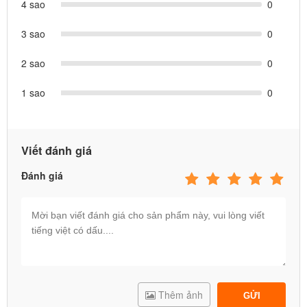
4 sao
0
Thiết kế nhà chòi 2 khoang, tích hợp đa năng nhiều trò cho bé vui
chơi không bị nhàm chán, kích thích bé tăng cường vận động mỗi
3 sao
0
ngày, rèn luyện sức khỏe. Nhà chơi gồm: 2 nhà chòi, 1
cầu trượt
,
2 sao
0
2 ném vòng, 1 ném bóng rổ, khung thành bóng đá, hầm chui, ống
nhòm, bánh lái tàu, 1 cầu thang lên
1 sao
0
Viết đánh giá
Đánh giá
Thêm ảnh
GỬI