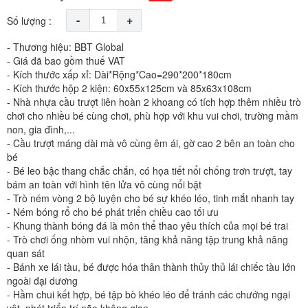
-
+
Số lượng :
- Thương hiệu: BBT Global
- Giá đã bao gồm thuế VAT
- Kích thước xấp xỉ: Dài*Rộng*Cao=290*200*180cm
- Kích thước hộp 2 kiện: 60x55x125cm và 85x63x108cm
- Nhà nhựa cầu trượt liên hoàn 2 khoang có tích hợp thêm nhiều trò
chơi cho nhiều bé cùng chơi, phù hợp với khu vui chơi, trường mầm
non, gia đình,...
- Cầu trượt máng dài mà vô cùng êm ái, gờ cao 2 bên an toàn cho
bé
- Bé leo bậc thang chắc chắn, có họa tiết nổi chống trơn trượt, tay
bám an toàn với hình tên lửa vô cùng nổi bật
- Trò ném vòng 2 bộ luyện cho bé sự khéo léo, tinh mắt nhanh tay
- Ném bóng rổ cho bé phát triển chiều cao tối ưu
- Khung thành bóng đá là môn thể thao yêu thích của mọi bé trai
- Trò chơi ống nhòm vui nhộn, tăng khả năng tập trung khả năng
quan sát
- Bánh xe lái tàu, bé được hóa thân thành thủy thủ lái chiếc tàu lớn
ngoài đại dương
- Hầm chui kết hợp, bé tập bò khéo léo để tránh các chướng ngại