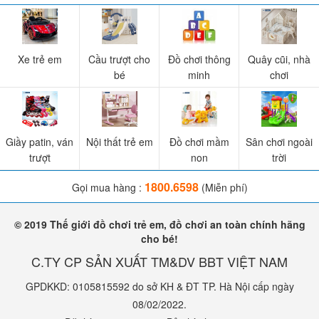
Xe trẻ em
Cầu trượt cho
Đồ chơi thông
Quây cũi, nhà
bé
minh
chơi
Giầy patin, ván
Nội thất trẻ em
Đồ chơi mầm
Sân chơi ngoài
Với thiết kế máng trượt dài, 2 gờ cao 2 bên đảm bảo an toàn cho
trượt
non
trời
bé, đường trượt dài cực thích, phần tiếp đất thoải hơn, êm hơn
1800.6598
Gọi mua hàng :
(Miễn phí)
© 2019 Thế giới đồ chơi trẻ em, đồ chơi an toàn chính hãng
cho bé!
C.TY CP SẢN XUẤT TM&DV BBT VIỆT NAM
GPDKKD: 0105815592 do sở KH & ĐT TP. Hà Nội cấp ngày
08/02/2022.