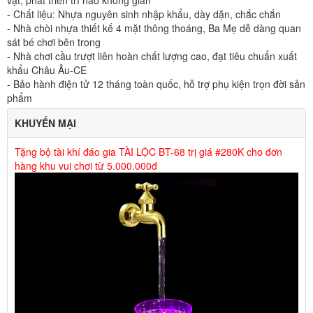
vật, phát triển trí não không gian
- Chất liệu: Nhựa nguyên sinh nhập khẩu, dày dặn, chắc chắn
- Nhà chòi nhựa thiết kế 4 mặt thông thoáng, Ba Mẹ dễ dàng quan
sát bé chơi bên trong
- Nhà chơi cầu trượt liên hoàn chất lượng cao, đạt tiêu chuẩn xuất
khẩu Châu Âu-CE
- Bảo hành điện tử 12 tháng toàn quốc, hỗ trợ phụ kiện trọn đời sản
phẩm
KHUYẾN MẠI
Tặng bộ tài khí đáo gia TÀI LỘC BT-68 trị giá #280K cho đơn
hàng khu vui chơi từ 5.000.000đ