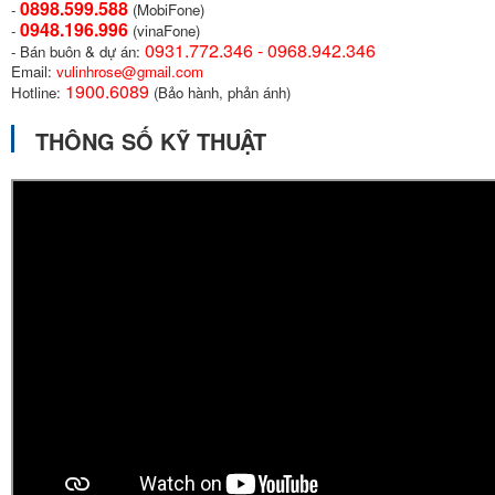
0898.599.58
8
-
(MobiFone)
0948.196.996
-
(vinaFone)
0931.772.346 - 0968.942.346
- Bán buôn & dự án:
Email:
vulinhrose@gmail.com
1900.6089
Hotline:
(Bảo hành, phản ánh)
THÔNG SỐ KỸ THUẬT