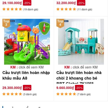
29.100.000₫
32.200.000₫
-20%
-20%
(19 đánh giá)
(11 đánh giá)
Top
Top
3
4
KM :
click để xem KM
KM :
click để xem KM
Cầu trượt liên hoàn nhập
Cầu trượt liên hoàn nhà
khẩu mẫu A8
chòi 2 khoang cho bé
BBT Global ZK1058
29.300.000₫
9.660.000₫
-20%
-20%
(3 đánh giá)
(7 đánh giá)