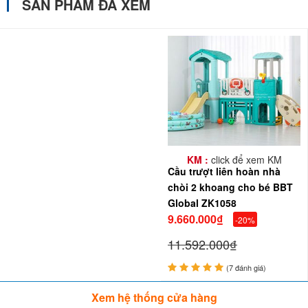
SẢN PHẨM ĐÃ XEM
Nhà chơi liên hoàn cầu trượt được Ba Mẹ mix cùng
bể bóng sắc
màu
cho bé chơi thích hơn
KM :
click để xem KM
Cầu trượt liên hoàn nhà
chòi 2 khoang cho bé BBT
Global ZK1058
9.660.000₫
-20%
11.592.000₫
(7 đánh giá)
Xem hệ thống cửa hàng