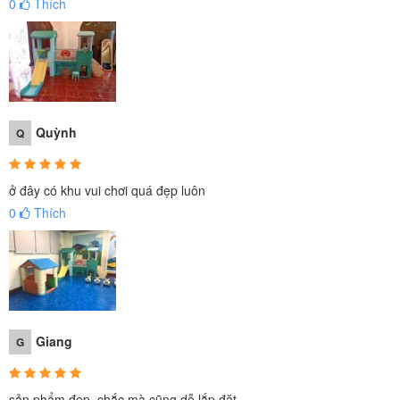
0
Thích
Quỳnh
Q
ở đây có khu vui chơi quá đẹp luôn
0
Thích
Giang
G
sản phẩm đẹp, chắc mà cũng dễ lắp đặt