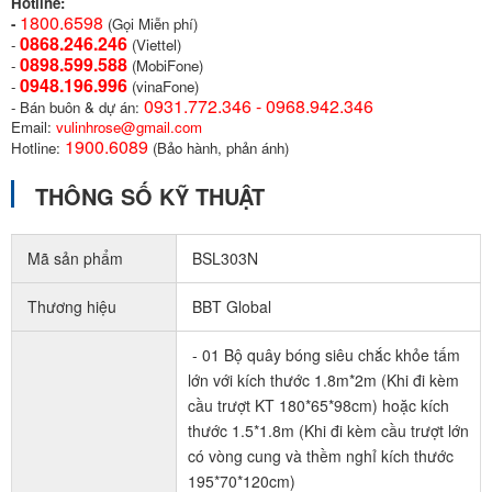
Hotline:
1800.6598
-
(Gọi Miễn phí)
0868.246.246
-
(Viettel)
0898.599.58
8
-
(MobiFone)
0948.196.996
-
(vinaFone)
0931.772.346 - 0968.942.346
- Bán buôn & dự án:
Email:
vulinhrose@gmail.com
1900.6089
Hotline:
(Bảo hành, phản ánh)
THÔNG SỐ KỸ THUẬT
Mã sản phẩm
BSL303N
Thương hiệu
BBT Global
- 01 Bộ quây bóng siêu chắc khỏe tấm
lớn với kích thước 1.8m*2m (Khi đi kèm
cầu trượt KT 180*65*98cm) hoặc kích
thước 1.5*1.8m (Khi đi kèm cầu trượt lớn
có vòng cung và thềm nghỉ kích thước
195*70*120cm)