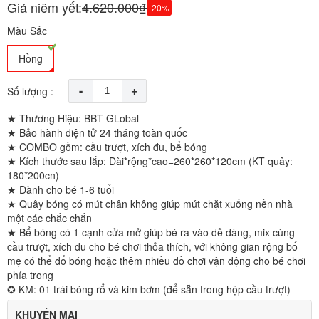
Giá niêm yết:
4.620.000₫
-20%
Màu Sắc
Hồng
-
+
Số lượng :
★ Thương Hiệu: BBT GLobal
★ Bảo hành điện tử 24 tháng toàn quốc
★ COMBO gồm: cầu trượt, xích đu, bể bóng
★ Kích thước sau lắp: Dài*rộng*cao=260*260*120cm (KT quây:
180*200cn)
★ Dành cho bé 1-6 tuổi
★ Quây bóng có mút chân không giúp mút chặt xuống nền nhà
một các chắc chắn
★ Bể bóng có 1 cạnh cửa mở giúp bé ra vào dễ dàng, mix cùng
cầu trượt, xích đu cho bé chơi thỏa thích, với không gian rộng bố
mẹ có thể đổ bóng hoặc thêm nhiều đồ chơi vận động cho bé chơi
phía trong
✪ KM: 01 trái bóng rổ và kim bơm (để sẵn trong hộp cầu trượt)
KHUYẾN MẠI