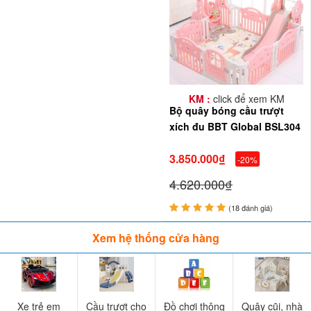
KM :
click để xem KM
Bộ quây bóng cầu trượt
xích đu BBT Global BSL304
3.850.000₫
-20%
4.620.000₫
(18 đánh giá)
Xem hệ thống cửa hàng
Kích thước chi tiết của các cạnh
Xe trẻ em
Cầu trượt cho
Đồ chơi thông
Quây cũi, nhà