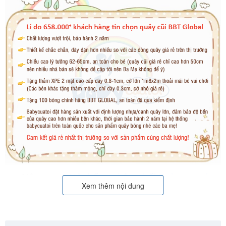
>>>Nên xem:
Hệ thống phân phối Babycuatoi.vn
Xem thêm nội dung
và Cách phân biệt hàng chính hãng
Đặc điểm nổi bật của combo cầu trượt quây
bóng xích đu BSL304