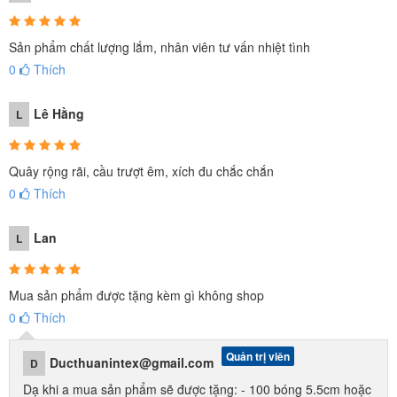
Sản phẩm chất lượng lắm, nhân viên tư vấn nhiệt tình
0
Thích
Lê Hằng
L
Thiết kế ghế ngồi thoải mái, an toàn cho bé, có để chân và
chắn an toàn cho bé
Quây rộng rãi, cầu trượt êm, xích đu chắc chắn
0
Thích
Lan
L
Mua sản phẩm được tặng kèm gì không shop
0
Thích
Quản trị viên
Ducthuanintex@gmail.com
D
Dạ khi a mua sản phẩm sẽ được tặng: - 100 bóng 5.5cm hoặc