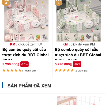
3
4
KM :
click để xem KM
KM :
click để xem KM
Bộ combo quây cũi cầu
Bộ combo quây cũi cầu
trượt xích đu BBT Global
trượt xích đu BBT Global
YK07
YK07 - Xanh
5.290.000₫
5.290.000₫
-20%
-20%
(1 đánh giá)
(2 đánh giá)
SẢN PHẨM ĐÃ XEM