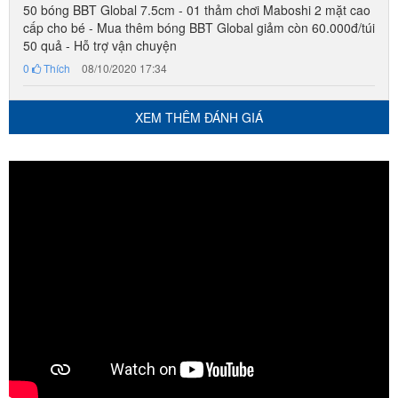
50 bóng BBT Global 7.5cm - 01 thảm chơi Maboshi 2 mặt cao
cấp cho bé - Mua thêm bóng BBT Global giảm còn 60.000đ/túi
50 quả - Hỗ trợ vận chuyện
0
Thích
08/10/2020 17:34
XEM THÊM ĐÁNH GIÁ
Ba Mẹ có thể mở rộng thêm quây bằng cạnh mở rộng mã
BSL303C
và mix thêm bảng vẽ BV6601, giá kệ SH9604,
bập bênh cho bé chơi