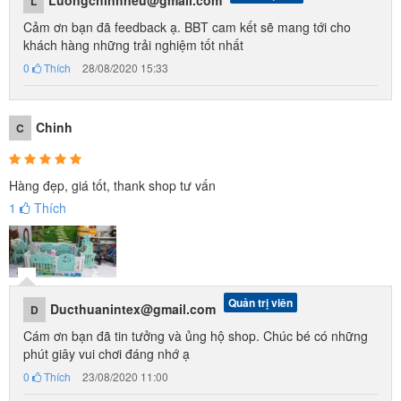
L
Cảm ơn bạn đã feedback ạ. BBT cam kết sẽ mang tới cho
khách hàng những trải nghiệm tốt nhất
0
Thích
28/08/2020 15:33
Chinh
C
Hàng đẹp, giá tốt, thank shop tư vấn
1
Thích
Quản trị viên
Ducthuanintex@gmail.com
D
Cám ơn bạn đã tin tưởng và ủng hộ shop. Chúc bé có những
phút giây vui chơi đáng nhớ ạ
0
Thích
23/08/2020 11:00