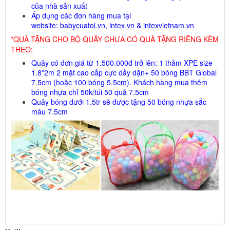
của nhà sản xuất
Áp dụng các đơn hàng mua tại
website
:
babycuatoi.vn
,
intex.vn
&
intexvietnam.vn
*QUÀ TẶNG CHO BỘ QUÂY CHƯA CÓ QUÀ TẶNG RIÊNG KÈM
THEO:
Quây có đơn giá từ 1.500.000đ trở lên: 1 thảm XPE size
1.8*2m 2 mặt cao cấp cực dầy dặn+ 50 bóng BBT Global
7.5cm (hoặc 100 bóng 5.5cm). Khách hàng mua thêm
bóng nhựa chỉ 50k/túi 50 quả 7.5cm
Quây bóng dưới 1.5tr sẽ được tặng 50 bóng nhựa sắc
màu 7.5cm