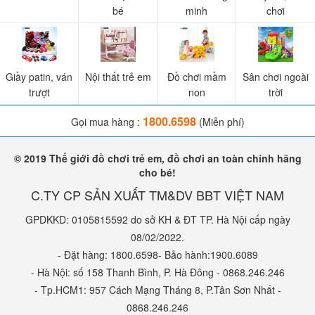
bé
minh
chơi
Giầy patin, ván
Nội thất trẻ em
Đồ chơi mầm
Sân chơi ngoài
trượt
non
trời
1800.6598
Gọi mua hàng :
(Miễn phí)
© 2019 Thế giới đồ chơi trẻ em, đồ chơi an toàn chính hãng
cho bé!
C.TY CP SẢN XUẤT TM&DV BBT VIỆT NAM
GPDKKD: 0105815592 do sở KH & ĐT TP. Hà Nội cấp ngày
08/02/2022.
- Đặt hàng: 1800.6598- Bảo hành:1900.6089
Feedback bộ quây bóng cầu trượt xích đu BBT Global BSL304
- Hà Nội: số 158 Thanh Bình, P. Hà Đông - 0868.246.246
- Tp.HCM1: 957 Cách Mạng Tháng 8, P.Tân Sơn Nhất -
0868.246.246