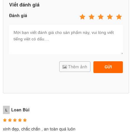
trai, bé gái, tăng cường vận động cho con. Cầu trượt có gờ
Viết đánh giá
cao 2 bên đảm bảo an toàn cho bé, máng dài bé trượt cực
Đánh giá
mê
uây bóng có hút chân không dính xuống sàn nhà, giúp quây
bóng chịu lực tốt hơn
Thêm ảnh
GỬI
Loan Bùi
L
xinh đẹp, chắc chắn , an toàn quá luôn