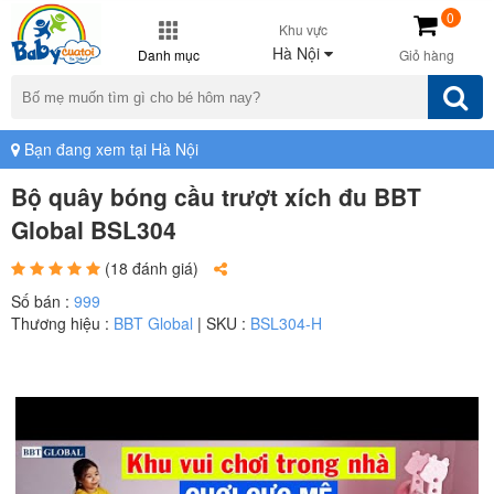
0
Khu vực
Hà Nội
Danh mục
Giỏ hàng
Bạn đang xem tại Hà Nội
Bộ quây bóng cầu trượt xích đu BBT
Global BSL304
(18 đánh giá)
Số bán :
999
Thương hiệu :
BBT Global
| SKU :
BSL304-H