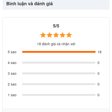
Bình luận và đánh giá
★ Thương Hiệu: BBT GLobal
★ Kích thước sau lắp: Dài*rộng*cao=260*260*120cm (Kích
5/5
thước quây: 180*200cn)
★ Quây bóng có mút chân không giúp mút chặt xuống nền
18 đánh giá và nhận xét
nhà một các chắc chắn
★ Bể bóng có 1 cạnh cửa mở giúp bé ra vào dễ dàng, mix
5 sao
18
cùng cầu trượt, xích đu cho bé chơi thỏa thích, với không
4 sao
0
gian rộng bố mẹ có thể đổ bóng hoặc thêm nhiều đồ chơi
vận động cho bé chơi phía trong
3 sao
0
Combo quây bóng cầu trượt BSL304 là sự kết hợp hoàn
2 sao
0
hảo của
quây cũi nhựa
và
cầu trượt xích đu
để tạo thành
1 sao
0
một khu vui chơi trong nhà tuyệt vời cho bé.
Quây bóng có 2 màu cho ba mẹ lựa chọn phù hợp với bé