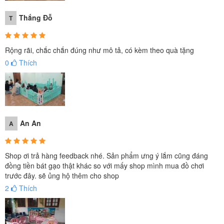
Thắng Đỗ
T
Rộng rãi, chắc chắn đúng như mô tả, có kèm theo quà tặng
0
Thích
An An
A
Shop ơi trả hàng feedback nhé. Sản phẩm ưng ý lắm cũng đáng
đồng tiền bát gạo thật khác so với mấy shop mình mua đồ chơi
trước đây. sẽ ủng hộ thêm cho shop
2
Thích
Xích đu thiết kế hình chú hươu cao cổ xinh xắn, chắc chắn,
an toàn cho bé