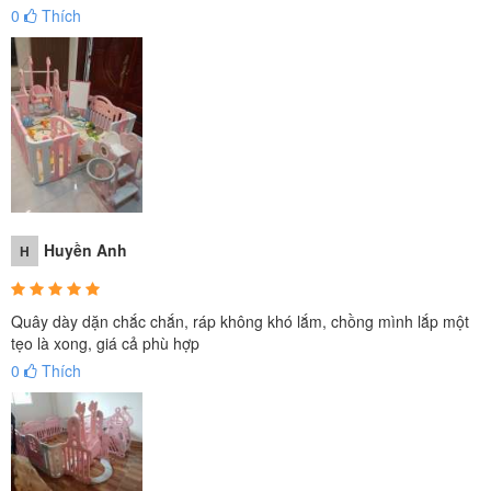
0
Thích
Huyền Anh
H
Quây dày dặn chắc chắn, ráp không khó lắm, chồng mình lắp một
tẹo là xong, giá cả phù hợp
0
Thích
Cửa giúp bé ra vào dễ dàng.