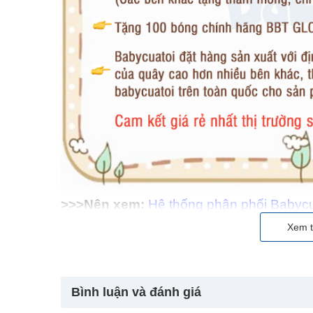
>>>Nên xem:
Hệ thống phân phối Babycu
Quây cũi BR9502 là phiên bản CẢI TIẾN NÂNG CẤP
Xem t
chắn hơn nhiều mà GIÁ KHÔNG ĐỔI lại còn được
tâm lựa chọn!
Bình luận và đánh giá