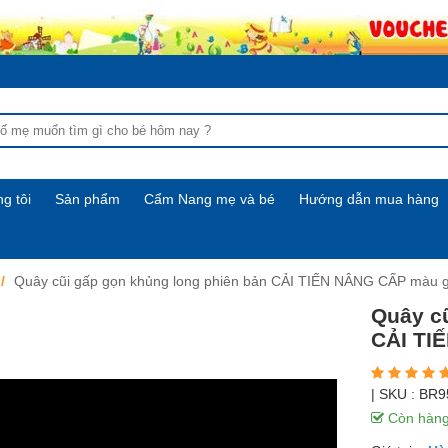
g tôi
Sản phẩm
Cẩm Nang mẹ và bé
Hướng dẫn mua hàng
Quây cũi gấp gọn khủng long phiên bản CẢI TIẾN NÂNG CẤP màu 
Quây cũ
CẢI TI
| SKU :
BR9
Còn hàn