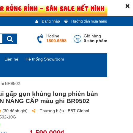
Đăng nhập
Hướng dẫn mua hàng
Hotline
Giỏ hàng
1800.6598
0 sản phẩm
Liên hệ
Hệ thống Showroom
ghi BR9502
i gấp gọn khủng long phiên bản
ẾN NÂNG CẤP màu ghi BR9502
(30 đánh giá)
Thương hiệu :
BBT Global
502-10G
g
1.590.000₫