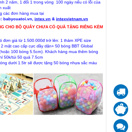
nh 2 năm, 1 đổi 1 trong vòng 100 ngày nếu có lỗi của
n xuất
g các đơn hàng mua tại
e
:
babycuatoi.vn
,
intex.vn
&
intexvietnam.vn
NG CHO BỘ QUÂY CHƯA CÓ QUÀ TẶNG RIÊNG KÈM
ó đơn giá từ 1.500.000đ trở lên: 1 thảm XPE size
 2 mặt cao cấp cực dầy dặn+ 50 bóng BBT Global
(hoặc 100 bóng 5.5cm). Khách hàng mua thêm bóng
hỉ 50k/túi 50 quả 7.5cm
óng dưới 1.5tr sẽ được tặng 50 bóng nhựa sắc màu
T
T
đ
K
z