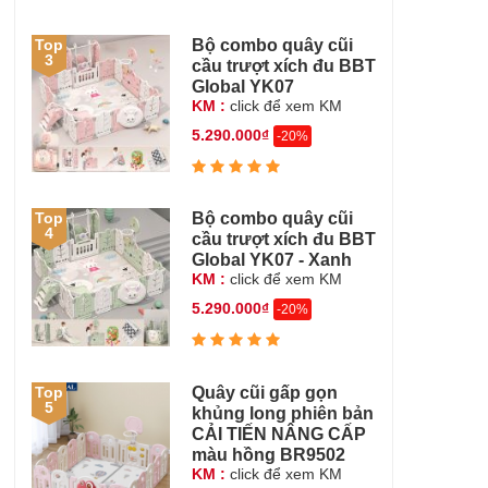
Bộ combo quây cũi
Top
3
cầu trượt xích đu BBT
Global YK07
KM :
click để xem KM
5.290.000₫
-20%
Bộ combo quây cũi
Top
4
cầu trượt xích đu BBT
Global YK07 - Xanh
KM :
click để xem KM
5.290.000₫
-20%
Quây cũi gấp gọn
Top
5
khủng long phiên bản
CẢI TIẾN NÂNG CẤP
màu hồng BR9502
KM :
click để xem KM