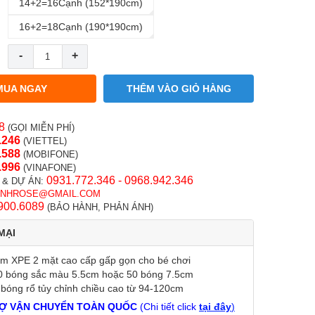
14+2=16Cạnh (152*190cm)
16+2=18Cạnh (190*190cm)
-
+
MUA NGAY
THÊM VÀO GIỎ HÀNG
8
(GỌI MIỄN PHÍ)
.246
(VIETTEL)
.58
8
(MOBIFONE)
.996
(VINAFONE)
0931.772.346 - 0968.942.346
 & DỰ ÁN:
INHROSE@GMAIL.COM
900.6089
(BẢO HÀNH, PHẢN ÁNH)
MẠI
ảm XPE 2 mặt cao cấp gấp gọn cho bé chơi
0 bóng sắc màu 5.5cm hoặc 50 bóng 7.5cm
 bóng rổ tủy chỉnh chiều cao từ 94-120cm
Ợ VẬN CHUYỂN TOÀN QUỐC
(Chi tiết click
tại đây
)