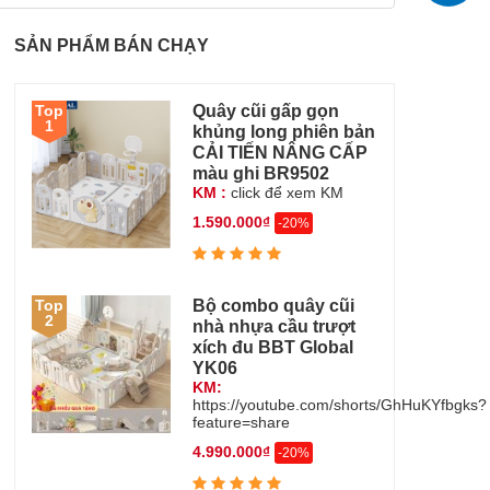
SẢN PHẨM BÁN CHẠY
Quây cũi gấp gọn
Top
1
khủng long phiên bản
CẢI TIẾN NÂNG CẤP
màu ghi BR9502
KM :
click để xem KM
1.590.000₫
-20%
Bộ combo quây cũi
Top
2
nhà nhựa cầu trượt
xích đu BBT Global
YK06
KM:
https://youtube.com/shorts/GhHuKYfbgks?
feature=share
4.990.000₫
-20%