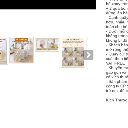
bé xoay tròn
+ 2 quả bóng
đứng lên bá
- Cạnh quây
hơn, nhiều 
toàn cho bé
- Dưới mỗi 
không tránh 
không bị đổ
- Khách hàn
mở rộng th
- Quây cũi 
xuất theo t
VAT FREE
- Khuyến m
gấp gọn và
có kích thướ
- Sản phẩm 
công ty CP 
trẻ em, đồ c
Kích Thước