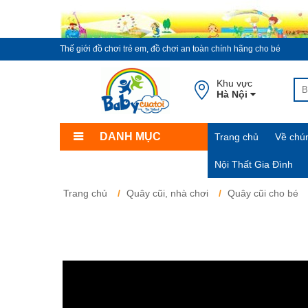
Thế giới đồ chơi trẻ em, đồ chơi an toàn chính hãng cho bé
Khu vực
Hà Nội
DANH MỤC
Trang chủ
Về chún
Nội Thất Gia Đình
Trang chủ
Quây cũi, nhà chơi
Quây cũi cho bé