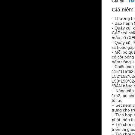
Giá tại :
Giá niêm 
- Thương hi
- Bảo hành 
- Quây cũi
CẤP với nhi
mẫu cũ (X
- Quây cũi t
ra hoặc gấp
- Mỗi bộ qu
có cột bóng
ném vòng + 
- Chiều cao
115*115*62
152*152*62
190*190*62
*BẢN nâng 
+ Nâng cấp 
1m2, bé chơi
tối ưu
+ Set ném v
trung cho tr
+ Tích hợp n
phát triển t
+ Trò chơi 
triển thị gi
+ Trò chơi b