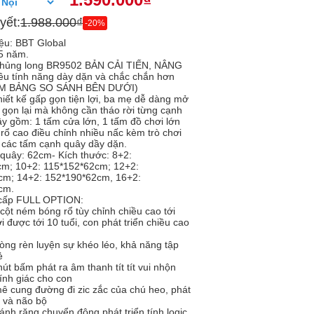
yết:
1.988.000₫
-20%
ệu: BBT Global
5 năm.
 khủng long BR9502 BẢN CẢI TIẾN, NÂNG
ều tính năng dày dặn và chắc chắn hơn
EM BẢNG SO SÁNH BÊN DƯỚI)
hiết kế gấp gọn tiện lợi, ba mẹ dễ dàng mở
 gọn lại mà không cần tháo rời từng cạnh
ây gồm: 1 tấm cửa lớn, 1 tấm đồ chơi lớn
 rổ cao điều chỉnh nhiều nấc kèm trò chơi
các tấm cạnh quây dầy dặn.
 quây: 62cm- Kích thước: 8+2:
cm; 10+2: 115*152*62cm; 12+2:
cm; 14+2: 152*190*62cm, 16+2:
cm.
cấp FULL OPTION:
cột ném bóng rổ tùy chỉnh chiều cao tới
 được tới 10 tuổi, con phát triển chiều cao
òng rèn luyện sự khéo léo, khả năng tập
ẻ
út bấm phát ra âm thanh tít tít vui nhộn
hính giác cho con
mê cung đường đi zic zắc của chú heo, phát
ác và não bộ
ánh răng chuyển động phát triển tính logic,