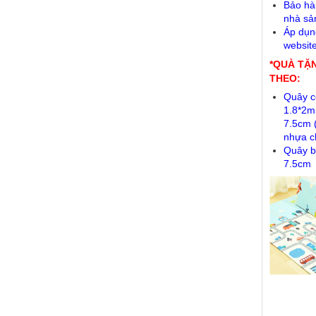
Bảo hà
nhà sả
Áp dụn
websit
*QUÀ TẶ
THEO:
Quây c
1.8*2m
7.5cm 
nhựa c
Quây b
7.5cm