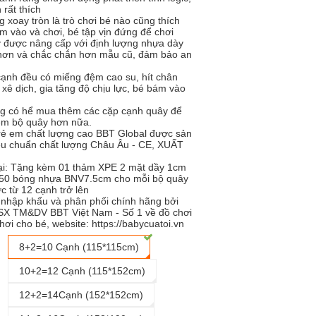
 rất thích
 xoay tròn là trò chơi bé nào cũng thích
m vào và chơi, bé tập vịn đứng để chơi
 được nâng cấp với định lượng nhựa dày
hơn và chắc chắn hơn mẫu cũ, đảm bảo an
cạnh đều có miếng đệm cao su, hít chân
xê dịch, gia tăng độ chịu lực, bé bám vào
g có hể mua thêm các cặp cạnh quây để
êm bộ quây hơn nữa.
trẻ em chất lượng cao BBT Global được sản
iêu chuẩn chất lượng Châu Âu - CE, XUẤT
ại: Tặng kèm 01 thảm XPE 2 mặt dầy 1cm
 50 bóng nhựa BNV7.5cm cho mỗi bộ quây
c từ 12 cạnh trở lên
nhập khẩu và phân phối chính hãng bởi
SX TM&DV BBT Việt Nam - Số 1 về đồ chơi
hơi cho bé, website: https://babycuatoi.vn
8+2=10 Cạnh (115*115cm)
10+2=12 Cạnh (115*152cm)
12+2=14Cạnh (152*152cm)