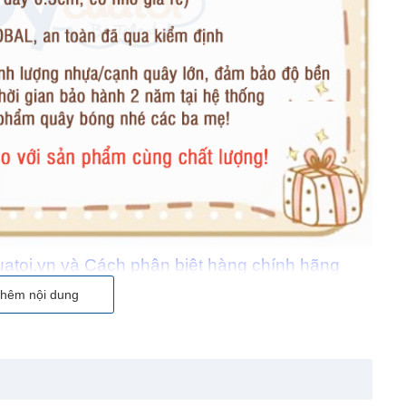
atoi.vn và Cách phân biệt hàng chính hãng
 thêm nhiều tính năng, cạnh hàng rào dày dặn và chắc
hêm nội dung
 bảo hành chính hãng 5 NĂM nên được nhiều Ba Mẹ yên