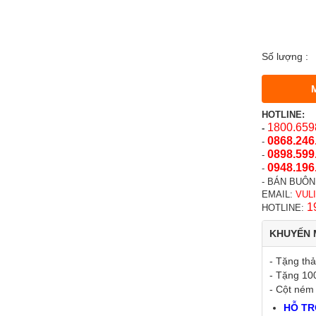
Số lượng :
HOTLINE:
1800.659
-
0868.246
-
0898.599
-
0948.196
-
- BÁN BUÔN
EMAIL:
VUL
1
HOTLINE:
KHUYẾN 
- Tặng th
- Tặng 10
- Cột ném
HỖ TR