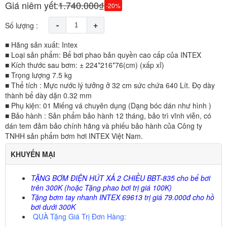
Giá niêm yết:
1.740.000₫
-20%
-
+
Số lượng :
■ Hãng sản xuất: Intex
■ Loại sản phẩm: Bể bơi phao bản quyền cao cấp của INTEX
■ Kích thước sau bơm: ± 224*216*76(cm) (xấp xỉ)
■ Trọng lượng 7.5 kg
■ Thể tích : Mực nước lý tưởng ở 32 cm sức chứa 640 Lít. Đọ dày
thành bể dày dặn 0.32 mm
■ Phụ kiện: 01 Miếng vá chuyên dụng (Dạng bóc dán như hình )
■ Bảo hành : Sản phẩm bảo hành 12 tháng, bảo trì vĩnh viễn, có
dán tem đảm bảo chính hãng và phiếu bảo hành của Công ty
TNHH sản phẩm bơm hơi INTEX Việt Nam.
KHUYẾN MẠI
TẶNG BƠM ĐIỆN HÚT XẢ 2 CHIỀU BBT-835 cho bể bơi
trên 300K (hoặc Tặng phao bơi trị giá 100K)
Tặng bơm tay nhanh INTEX 69613 trị giá 79.000đ cho hồ
bơi dưới 300K
QUÀ Tặng Giá Trị Đơn Hàng: