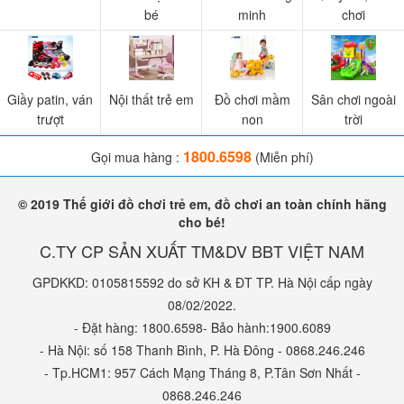
bé
minh
chơi
Giầy patin, ván
Nội thất trẻ em
Đồ chơi mầm
Sân chơi ngoài
trượt
non
trời
1800.6598
Gọi mua hàng :
(Miễn phí)
© 2019 Thế giới đồ chơi trẻ em, đồ chơi an toàn chính hãng
cho bé!
C.TY CP SẢN XUẤT TM&DV BBT VIỆT NAM
GPDKKD: 0105815592 do sở KH & ĐT TP. Hà Nội cấp ngày
08/02/2022.
- Đặt hàng: 1800.6598- Bảo hành:1900.6089
- Hà Nội: số 158 Thanh Bình, P. Hà Đông - 0868.246.246
- Tp.HCM1: 957 Cách Mạng Tháng 8, P.Tân Sơn Nhất -
0868.246.246