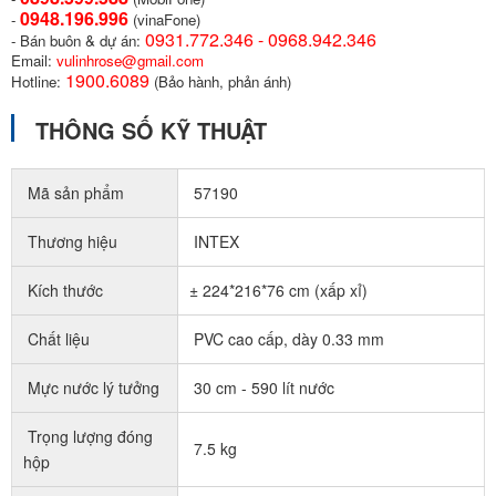
0948.196.996
-
(vinaFone)
0931.772.346 - 0968.942.346
- Bán buôn & dự án:
Email:
vulinhrose@gmail.com
1900.6089
Hotline:
(Bảo hành, phản ánh)
THÔNG SỐ KỸ THUẬT
Mã sản phẩm
57190
Thương hiệu
INTEX
Kích thước
± 224*216*76 cm (xấp xỉ)
Chất liệu
PVC cao cấp, dày 0.33 mm
Mực nước lý tưởng
30 cm - 590 lít nước
Trọng lượng đóng
7.5 kg
hộp