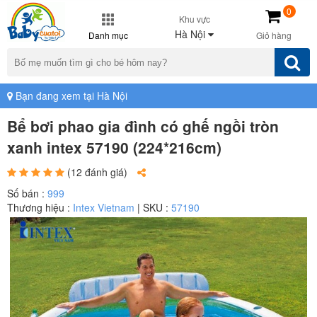
0
Khu vực
Hà Nội
Danh mục
Giỏ hàng
Bạn đang xem tại Hà Nội
Bể bơi phao gia đình có ghế ngồi tròn
xanh intex 57190 (224*216cm)
(12 đánh giá)
Số bán :
999
Thương hiệu :
Intex Vietnam
| SKU :
57190