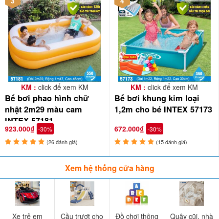
3
4
KM :
click để xem KM
KM :
click để xem KM
Bể bơi phao hình chữ
Bể bơi khung kim loại
nhật 2m29 màu cam
1,2m cho bé INTEX 57173
INTEX 57181
923.000₫
672.000₫
-30%
-30%
(26 đánh giá)
(15 đánh giá)
Xem hệ thống cửa hàng
Xe trẻ em
Cầu trượt cho
Đồ chơi thông
Quây cũi, nhà