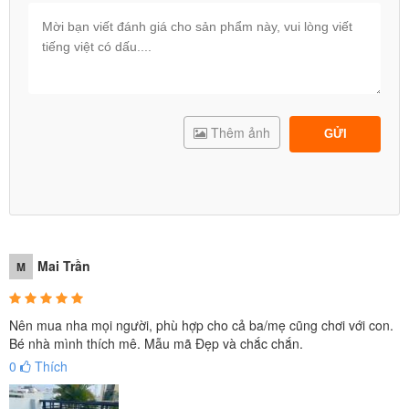
57190
Bể bơi phao gia đình INTEX 57190
được thiết kế
hình tròn
với
kích thước 224*216*76 cm cực kỳ rộng rãi phù hợp cho cả gia đình.
Bể bơi
màu xanh trong suốt kết hợp với màu trắng tạo cảm giác
mát mẻ, sảng khoái trong những ngày hè oi nóng.
Thêm ảnh
GỬI
Mai Trần
M
Nên mua nha mọi người, phù hợp cho cả ba/mẹ cũng chơi với con.
Bé nhà mình thích mê. Mẫu mã Đẹp và chắc chắn.
0
Thích