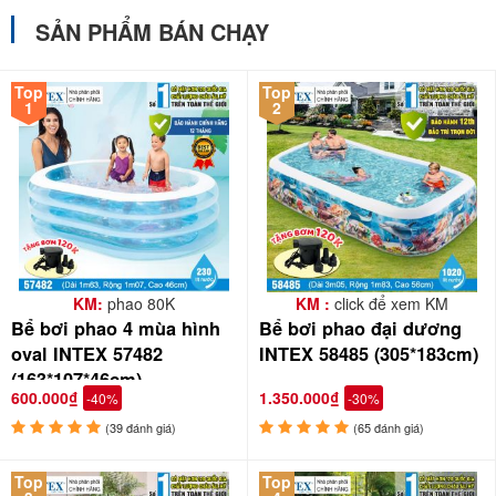
SẢN PHẨM BÁN CHẠY
Top
Top
1
2
KM:
phao 80K
KM :
click để xem KM
Bể bơi phao 4 mùa hình
Bể bơi phao đại dương
oval INTEX 57482
INTEX 58485 (305*183cm)
(163*107*46cm)
600.000₫
1.350.000₫
-40%
-30%
(39 đánh giá)
(65 đánh giá)
Top
Top