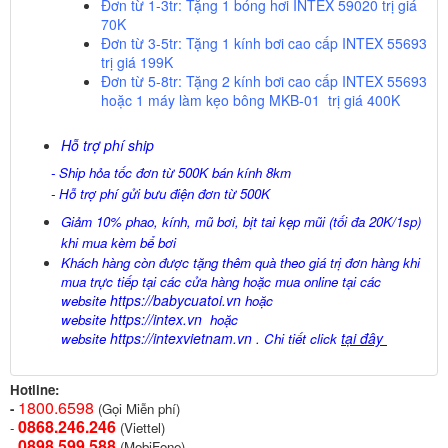
Đơn từ 1-3tr:
Tặng 1 bóng hơi INTEX 59020 trị giá
70K
Đơn từ 3-5tr:
Tặng 1 kính bơi cao cấp INTEX 55693
trị giá
199K
Đơn từ 5-8tr:
Tặng 2 kính bơi cao cấp INTEX 55693
hoặc 1 máy làm kẹo bông MKB-01 trị giá
400K
Hỗ trợ phí ship
- Ship hỏa tốc đơn từ 500K bán kính 8km
- Hỗ trợ phí gửi bưu điện đơn từ 500K
Giảm 10% phao, kính, mũ bơi, bịt tai kẹp mũi (tối đa 20K/1sp)
khi mua kèm bể bơi
Khách hàng còn được tặng thêm quà theo giá trị đơn hàng khi
mua trực tiếp tại các cửa hàng hoặc mua online tại các
https://babycuatoi.vn
website
hoặc
https://intex.vn
website
hoặc
https://intexvietnam.vn
tại đây
website
. Chi tiết click
Hotline:
1800.6598
-
(Gọi Miễn phí)
0868.246.246
-
(Viettel)
0898.599.58
8
-
(MobiFone)