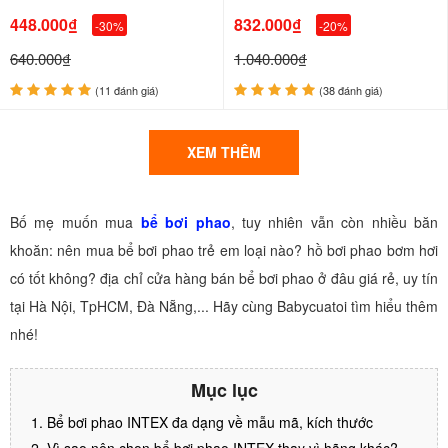
448.000₫
832.000₫
-30%
-20%
640.000₫
1.040.000₫
(11 đánh giá)
(38 đánh giá)
XEM THÊM
Bố mẹ muốn mua
bể bơi phao
, tuy nhiên vẫn còn nhiều băn
khoăn: nên mua bể bơi phao trẻ em loại nào? hồ bơi phao bơm hơi
có tốt không? địa chỉ cửa hàng bán bể bơi phao ở đâu giá rẻ, uy tín
tại Hà Nội, TpHCM, Đà Nẵng,... Hãy cùng Babycuatoi tìm hiểu thêm
nhé!
Mục lục
1. Bể bơi phao INTEX đa dạng về mẫu mã, kích thước