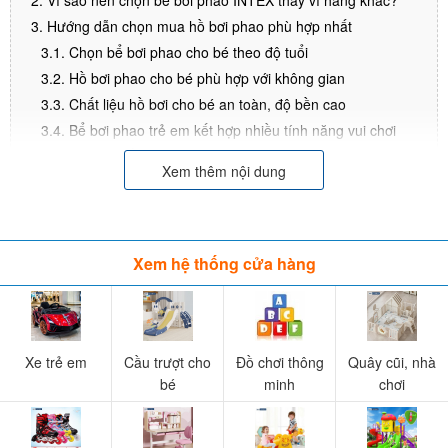
2. Vì sao nên chọn bể bơi phao INTEX thay vì hãng khác?
3. Hướng dẫn chọn mua hồ bơi phao phù hợp nhất
3.1. Chọn bể bơi phao cho bé theo độ tuổi
3.2. Hồ bơi phao cho bé phù hợp với không gian
3.3. Chất liệu hồ bơi cho bé an toàn, độ bền cao
3.4. Bể bơi phao trẻ em kết hợp nhiều tính năng vui chơi
4. Top 5 mẫu Bể bơi phao được yêu thích nhất 2021
Xem thêm nội dung
5. Mua bể bơi phao Chính hãng INTEX ở đâu?
6. Câu hỏi thường gặp
Xem hệ thống cửa hàng
1. Bể bơi phao INTEX đa dạng về mẫu mã, kích
thước
Ưu điểm nổi bật giúp
bể bơi phao
rất được ưa chuộng đó là sự đa
Xe trẻ em
Cầu trượt cho
Đồ chơi thông
Quây cũi, nhà
dạng về kiểu dáng, kích thước, màu sắc để phù hợp với từng không
bé
minh
chơi
gian trong nhà khác nhau.
Về kiểu dáng:
Bể bơi phao có 3 kiểu dáng chính: bể bơi phao hình