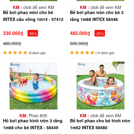
KM :
click để xem KM
KM :
click để xem KM
Bể bơi phao mini cho bé
Bể bơi phao tròn cho bé 3
INTEX cầu vồng 1m14 - 57412
tầng 1m68 INTEX 58448
336.000₫
485.000₫
-30%
-20%
480.000₫
606.000₫
(9 đánh giá)
(10 đánh giá)
KM:
Phao 80K
KM :
click để xem KM
Hồ bơi phao hình tròn 3 tầng
Bể bơi phao cho bé hình tròn
1m68 cho bé INTEX - 58449
1m52 INTEX 58480