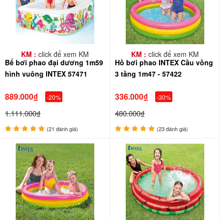
KM :
click để xem KM
KM :
click để xem KM
Bể bơi phao đại dương 1m59
Hồ bơi phao INTEX Cầu vồng
hình vuông INTEX 57471
3 tầng 1m47 - 57422
889.000₫
336.000₫
-20%
-30%
1.111.000₫
480.000₫
(21 đánh giá)
(23 đánh giá)