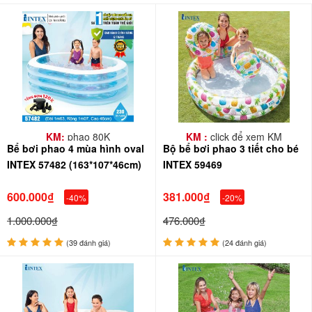
KM:
phao 80K
KM :
click để xem KM
Bể bơi phao 4 mùa hình oval
Bộ bể bơi phao 3 tiết cho bé
INTEX 57482 (163*107*46cm)
INTEX 59469
600.000₫
381.000₫
-40%
-20%
1.000.000₫
476.000₫
(39 đánh giá)
(24 đánh giá)