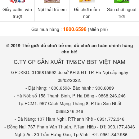
vuông, bể phao hình chữ nhật và bể bơi trẻ em hình tròn. Trong đó
Giầy patin, ván
Nội thất trẻ em
Đồ chơi mầm
Sân chơi ngoài
thì các mẫu bể bơi phao hình chữ nhật và hình tròn là phổ biến
trượt
non
trời
nhất. Ngoài ra, bể bơi phao INTEX cũng có một số mẫu có thiết kế
1800.6598
Gọi mua hàng :
(Miễn phí)
đặc biệt khác như: bể bơi phao trẻ em hình oval, hồ bơi phao hình
chú ngựa thần sắc màu,...
© 2019 Thế giới đồ chơi trẻ em, đồ chơi an toàn chính hãng
cho bé!
C.TY CP SẢN XUẤT TM&DV BBT VIỆT NAM
GPDKKD: 0105815592 do sở KH & ĐT TP. Hà Nội cấp ngày
08/02/2022.
- Đặt hàng: 1800.6598- Bảo hành:1900.6089
- Hà Nội: số 158 Thanh Bình, P. Hà Đông - 0868.246.246
- Tp.HCM1: 957 Cách Mạng Tháng 8, P.Tân Sơn Nhất -
0868.246.246
- Đà Nẵng: 107 Hàm Nghi, P.Thanh Khê - 0931.772.346
- Đồng Nai: 767 Phạm Văn Thuận, P.Tam Hiệp - ĐT: 093.177.4346
- Nghệ An: 30 Trần Hưng Đạo, Tp.Vinh - ĐT: 0961.342.986