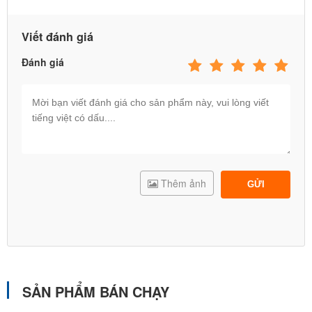
Viết đánh giá
Đánh giá
Xích đu liên hoàn và nhún lò xo lắp cho khách hàng khu
chung cư
Thêm ảnh
GỬI
SẢN PHẨM BÁN CHẠY