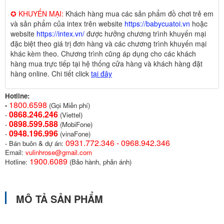
✪ KHUYẾN MẠI:
Khách hàng mua các sản phẩm đồ chơi trẻ em
và sản phẩm của intex trên website
https://babycuatoi.vn
hoặc
website
https://intex.vn/
được hưởng chương trình khuyến mại
đặc biệt theo giá trị đơn hàng và các chương trình khuyến mại
khác kèm theo. Chương trình cũng áp dụng cho các khách
hàng mua trực tiếp tại hệ thống cửa hàng và khách hàng đặt
hàng online. Chi tiết click
tại đây
Hotline:
1800.6598
-
(Gọi Miễn phí)
0868.246.246
-
(Viettel)
0898.599.58
8
-
(MobiFone)
0948.196.996
-
(vinaFone)
0931.772.346 - 0968.942.346
- Bán buôn & dự án:
Email:
vulinhrose@gmail.com
1900.6089
Hotline:
(Bảo hành, phản ánh)
MÔ TẢ SẢN PHẨM