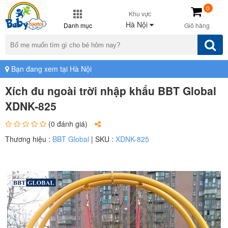
0
Khu vực
Hà Nội
Danh mục
Giỏ hàng
Bạn đang xem tại Hà Nội
Xích đu ngoài trời nhập khẩu BBT Global
XDNK-825
(0 đánh giá)
Thương hiệu :
BBT Global
| SKU :
XDNK-825