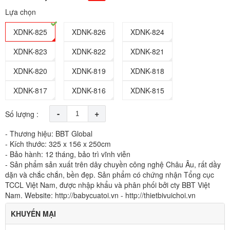
Lựa chọn
XDNK-825
XDNK-826
XDNK-824
XDNK-823
XDNK-822
XDNK-821
XDNK-820
XDNK-819
XDNK-818
XDNK-817
XDNK-816
XDNK-815
-
+
Số lượng :
- Thương hiệu: BBT Global
- Kích thước: 325 x 156 x 250cm
- Bảo hành: 12 tháng, bảo trì vĩnh viễn
- Sản phẩm sản xuất trên dây chuyền công nghệ Châu Âu, rất dầy
dặn và chắc chắn, bền đẹp. Sản phẩm có chứng nhận Tổng cục
TCCL Việt Nam, được nhập khẩu và phân phối bởi cty BBT Việt
Nam. Website: http://babycuatoi.vn - http://thietbivuichoi.vn
KHUYẾN MẠI