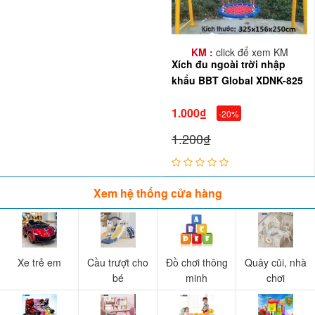
KM :
click để xem KM
Xích đu ngoài trời nhập
khẩu BBT Global XDNK-825
1.000₫
-20%
1.200₫
Xem hệ thống cửa hàng
Xe trẻ em
Cầu trượt cho
Đồ chơi thông
Quây cũi, nhà
bé
minh
chơi