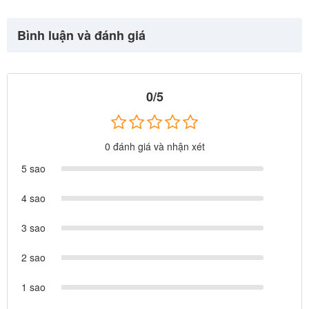
Bình luận và đánh giá
0/5
0 đánh giá và nhận xét
5 sao
Review khu vui chơi ngoài trời lắp cho khách hàng ở HN: thú
nhún, bập bênh, mâm quay, hầm chui, cầu trượt liên hoàn,
4 sao
xích đu ngoài trời....
3 sao
2 sao
1 sao