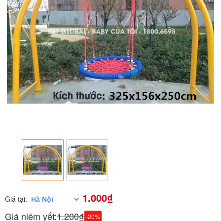
1.000₫
Giá tại:
Giá niêm yết:
1.200₫
-20%