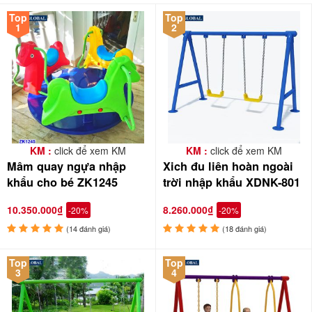
Top
Top
1
2
KM :
click để xem KM
KM :
click để xem KM
Mâm quay ngựa nhập
Xich đu liên hoàn ngoài
khẩu cho bé ZK1245
trời nhập khẩu XDNK-801
10.350.000₫
8.260.000₫
-20%
-20%
(14 đánh giá)
(18 đánh giá)
Top
Top
3
4