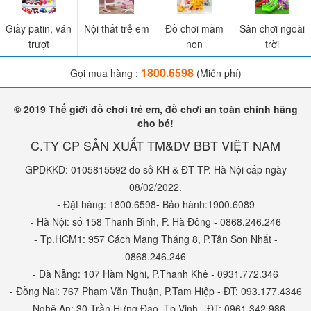
Giầy patin, ván
Nội thất trẻ em
Đồ chơi mầm
Sân chơi ngoài
trượt
non
trời
1800.6598
Gọi mua hàng :
(Miễn phí)
© 2019 Thế giới đồ chơi trẻ em, đồ chơi an toàn chính hãng
cho bé!
C.TY CP SẢN XUẤT TM&DV BBT VIỆT NAM
GPDKKD: 0105815592 do sở KH & ĐT TP. Hà Nội cấp ngày
08/02/2022.
- Đặt hàng: 1800.6598- Bảo hành:1900.6089
- Hà Nội: số 158 Thanh Bình, P. Hà Đông - 0868.246.246
- Tp.HCM1: 957 Cách Mạng Tháng 8, P.Tân Sơn Nhất -
0868.246.246
- Đà Nẵng: 107 Hàm Nghi, P.Thanh Khê - 0931.772.346
- Đồng Nai: 767 Phạm Văn Thuận, P.Tam Hiệp - ĐT: 093.177.4346
- Nghệ An: 30 Trần Hưng Đạo, Tp.Vinh - ĐT: 0961.342.986