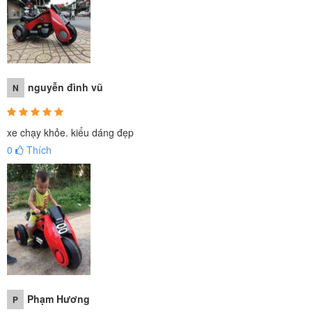
nguyễn đình vũ
N
CÁC SẢN PHẨM TRƯỚC KHI XUẤT BÁN CHO KHÁCH HÀNG
LUÔN ĐƯỢC
BABY CỦA TÔI KIỂM ĐỊNH CHẤT LƯỢNG
xe chạy khỏe. kiểu dáng đẹp
0
Thích
Phạm Hương
P