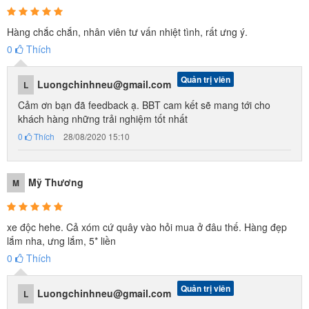
Hàng chắc chắn, nhân viên tư vấn nhiệt tình, rất ưng ý.
0
Thích
✪
Nhí Nhố xuống phố cùng siêu xe BMW Độc - Lạ -
Quản trị viên
Luongchinhneu@gmail.com
L
Truất'ss
Cảm ơn bạn đã feedback ạ. BBT cam kết sẽ mang tới cho
khách hàng những trải nghiệm tốt nhất
0
Thích
28/08/2020 15:10
Mỹ Thương
M
xe độc hehe. Cả xóm cứ quây vào hỏi mua ở đâu thế. Hàng đẹp
lắm nha, ưng lắm, 5* liền
0
Thích
Quản trị viên
Luongchinhneu@gmail.com
L