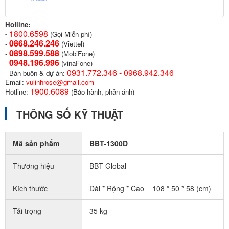
Hotline:
1800.6598
-
(Gọi Miễn phí)
0868.246.246
-
(Viettel)
0898.599.58
8
-
(MobiFone)
0948.196.996
-
(vinaFone)
0931.772.346 - 0968.942.346
- Bán buôn & dự án:
Email:
vulinhrose@gmail.com
1900.6089
Hotline:
(Bảo hành, phản ánh)
THÔNG SỐ KỸ THUẬT
Mã sản phẩm
BBT-1300D
Thương hiệu
BBT Global
Kích thước
Dài * Rộng * Cao = 108 * 50 * 58 (cm)
Tải trọng
35 kg