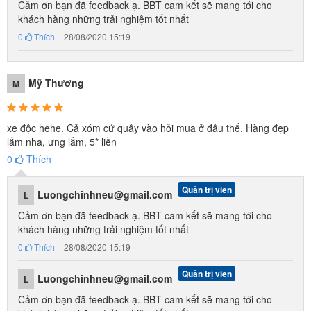
Cảm ơn bạn đã feedback ạ. BBT cam kết sẽ mang tới cho
khách hàng những trải nghiệm tốt nhất
Lợi ích của xe máy điện trẻ em
0
Thích
28/08/2020 15:19
Xe điện trẻ em nói chung và x
e máy điện trẻ em
nói riêng đang là
món đồ chơi được rất nhiều bậc phụ huynh tin tưởng lựa chọn cho
Mỹ Thương
M
bé yêu không chỉ vì thiết kế, màu sắc đẹp, nhiều tính năng xịn xò
mà còn vì những lợi ích tuyệt vời mà món đồ chơi này đem lại cho
xe độc hehe. Cả xóm cứ quây vào hỏi mua ở đâu thế. Hàng đẹp
bé.
lắm nha, ưng lắm, 5* liền
0
Thích
Xe máy điện trẻ em giúp bé vui chơi, vận động, phát triển thể chất
toàn diện hơn. Khi mà tuổi thơ của rất nhiều bé ngày nay là điện
Quản trị viên
Luongchinhneu@gmail.com
L
thoại thông minh, là máy tính bảng,...Nên những món đồ chơi vận
Cảm ơn bạn đã feedback ạ. BBT cam kết sẽ mang tới cho
động như: cầu trượt cho bé, xe điện cho bé, đồ chơi thể thao,.... sẽ
khách hàng những trải nghiệm tốt nhất
giúp bé phát triển toàn diện hơn về cả thể chất và tư duy.
0
Thích
28/08/2020 15:19
Xe máy trẻ em
còn giúp bé rèn luyện phản ứng nhanh nhạy, khả
Quản trị viên
Luongchinhneu@gmail.com
L
năng tư duy xử lý những tình huống bất ngờ. Đây là một kỹ năng
Cảm ơn bạn đã feedback ạ. BBT cam kết sẽ mang tới cho
rất quan trọng cho bé sau này trong cả học tập, công việc hay xử lý