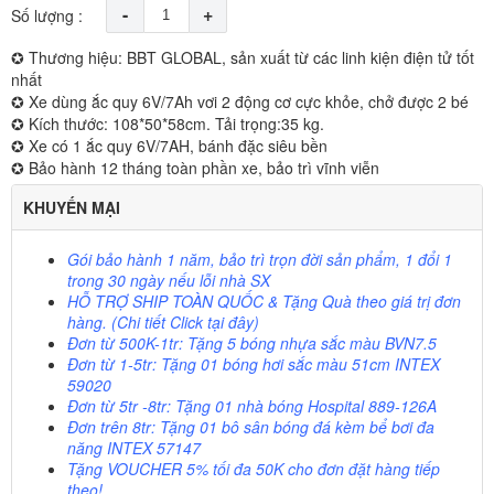
-
+
Số lượng :
✪ Thương hiệu: BBT GLOBAL, sản xuất từ các linh kiện điện tử tốt
nhất
✪ Xe dùng ắc quy 6V/7Ah vơi 2 động cơ cực khỏe, chở được 2 bé
✪ Kích thước: 108*50*58cm. Tải trọng:35 kg.
✪ Xe có 1 ắc quy 6V/7AH, bánh đặc siêu bền
✪ Bảo hành 12 tháng toàn phần xe, bảo trì vĩnh viễn
KHUYẾN MẠI
Gói bảo hành 1 năm, bảo trì trọn đời sản phẩm, 1 đổi 1
trong 30 ngày nếu lỗi nhà SX
HỖ TRỢ SHIP TOÀN QUỐC
& Tặng Quà theo giá trị đơn
hàng. (Chi tiết Click
tại đây)
Đơn từ 500K-1tr: Tặng 5 bóng nhựa sắc màu BVN7.5
Đơn từ 1-5tr: Tặng 01 bóng hơi sắc màu 51cm INTEX
59020
Đơn từ 5tr -8tr: Tặng 01 nhà bóng Hospital 889-126A
Đơn trên 8tr: Tặng 01 bô sân bóng đá kèm bể bơi đa
năng INTEX 57147
Tặng VOUCHER 5%
tối đa 50K cho đơn đặt hàng tiếp
theo!