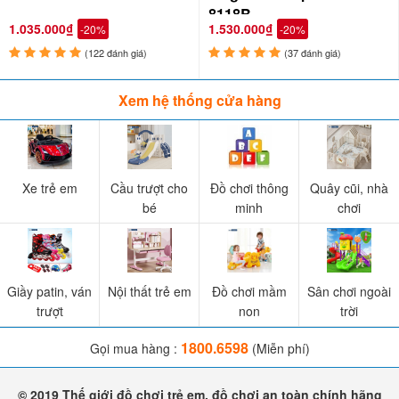
8118B
này
1.035.000₫
1.530.000₫
-20%
-20%
(122 đánh giá)
(37 đánh giá)
Xem hệ thống cửa hàng
Xe trẻ em
Cầu trượt cho
Đồ chơi thông
Quây cũi, nhà
bé
minh
chơi
Giầy patin, ván
Nội thất trẻ em
Đồ chơi mầm
Sân chơi ngoài
trượt
non
trời
1800.6598
Gọi mua hàng :
(Miễn phí)
© 2019 Thế giới đồ chơi trẻ em, đồ chơi an toàn chính hãng