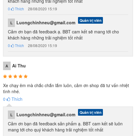
khách hàng những trải nghiệm tốt nhất
những vấn đề xung quanh.
0
Thích
28/08/2020 15:19
Chơi xe máy điện cho bé sẽ giúp trẻ tự tin hơn, giao tiếp linh hoạt
Quản trị viên
Luongchinhneu@gmail.com
L
hơn. Có nhiều phụ huynh feedback lại với Babycuatoi rằng bé nhà
Cảm ơn bạn đã feedback ạ. BBT cam kết sẽ mang tới cho
mình nhát lắm, lúc mua xe cứ ngồi vào là sợ không dám đi. Nhưng
khách hàng những trải nghiệm tốt nhất
sau mấy ngày là phóng ầm ầm. Những feedback như vậy thực sự
0
Thích
28/08/2020 15:19
có ý nghĩa với chúng tôi, đó là động lực lớn để chúng tôi tiếp tục cố
gắng, hoàn thiện bởi vì có thể góp 1 điều nhỏ bé cho tương lai của
Ai Thu
A
các bé.
Xe máy điện trẻ em thường dành cho các bé từ 2 tuổi trở lên, nếu
Xe chạy êm mà chắc chắn lắm luôn, cảm ơn shop đã tư vấn nhiệt
bé dưới 2 tuổi, bố mẹ có thể tham khảo các mẫu
xe chòi
tình nhé.
chân
cũng rất tốt cho con nha!
0
Thích
Điểm khác biệt khách hàng luôn tin tưởng
Quản trị viên
Luongchinhneu@gmail.com
L
lựa chọn Xe máy điện trẻ em tại
Cảm ơn bạn đã feedback sản phẩm ạ. BBT cam kết sẽ luôn
Babycuatoi.vn
mang tới cho quý khách hàng trải nghiệm tốt nhất