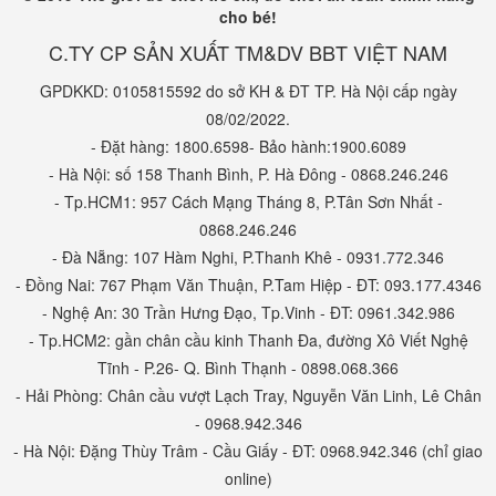
cho bé!
C.TY CP SẢN XUẤT TM&DV BBT VIỆT NAM
GPDKKD: 0105815592 do sở KH & ĐT TP. Hà Nội cấp ngày
08/02/2022.
- Đặt hàng: 1800.6598- Bảo hành:1900.6089
- Hà Nội: số 158 Thanh Bình, P. Hà Đông - 0868.246.246
- Tp.HCM1: 957 Cách Mạng Tháng 8, P.Tân Sơn Nhất -
0868.246.246
- Đà Nẵng: 107 Hàm Nghi, P.Thanh Khê - 0931.772.346
- Đồng Nai: 767 Phạm Văn Thuận, P.Tam Hiệp - ĐT: 093.177.4346
- Nghệ An: 30 Trần Hưng Đạo, Tp.Vinh - ĐT: 0961.342.986
- Tp.HCM2: gần chân cầu kinh Thanh Đa, đường Xô Viết Nghệ
Tĩnh - P.26- Q. Bình Thạnh - 0898.068.366
- Hải Phòng: Chân cầu vượt Lạch Tray, Nguyễn Văn Linh, Lê Chân
- 0968.942.346
- Hà Nội: Đặng Thùy Trâm - Cầu Giấy - ĐT: 0968.942.346 (chỉ giao
online)