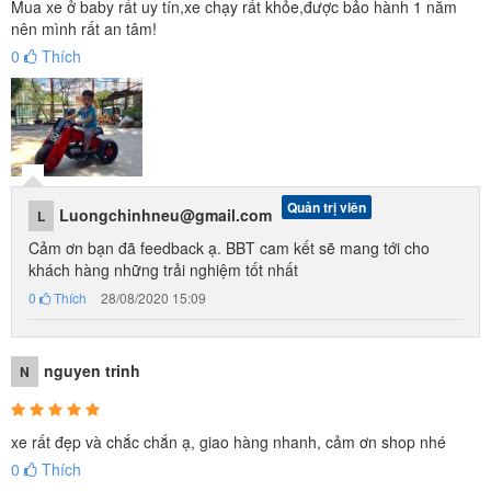
Mua xe ở baby rất uy tín,xe chạy rất khỏe,được bảo hành 1 năm
nên mình rất an tâm!
Xe máy điện trẻ em BBT-1300 thiết kế xe thể thao năng động, chỗ
0
Thích
ngồi rộng rãi, tải trọng lớn
Thiết kế 3 bánh giúp xe giữ thăng bằng tốt hơn, đảm bảo an toàn
cho bé mới tập đi
Yên ngồi rộng rãi, tải trọng lớn cho 2 bé cùng chơi
Quản trị viên
Luongchinhneu@gmail.com
L
Cảm ơn bạn đã feedback ạ. BBT cam kết sẽ mang tới cho
khách hàng những trải nghiệm tốt nhất
0
Thích
28/08/2020 15:09
nguyen trinh
N
xe rất đẹp và chắc chắn ạ, giao hàng nhanh, cảm ơn shop nhé
0
Thích