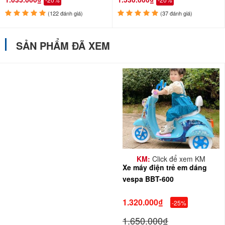
(122 đánh giá)
(37 đánh giá)
SẢN PHẨM ĐÃ XEM
KM:
Click để xem KM
Xe máy điện trẻ em dáng
vespa BBT-600
1.320.000₫
-25%
1.650.000₫