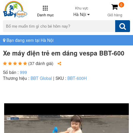
0
Khu vực
Hà Nội
Danh mục
Giỏ hàng
Bạn đang xem tại Hà Nội
Xe máy điện trẻ em dáng vespa BBT-600
(37 đánh giá)
Số bán :
999
Thương hiệu :
BBT Global
| SKU :
BBT-600H