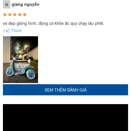
giang nguyễn
G
xe đẹp giống hình, động cơ khỏe ắc quy chạy lâu phết.
1
Thích
XEM THÊM ĐÁNH GIÁ