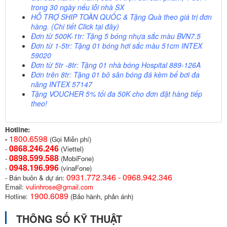
trong 30 ngày nếu lỗi nhà SX
HỖ TRỢ SHIP TOÀN QUỐC
& Tặng Quà theo giá trị đơn
hàng. (Chi tiết Click
tại đây)
Đơn từ 500K-1tr: Tặng 5 bóng nhựa sắc màu BVN7.5
Đơn từ 1-5tr: Tặng 01 bóng hơi sắc màu 51cm INTEX
59020
Đơn từ 5tr -8tr: Tặng 01 nhà bóng Hospital 889-126A
Đơn trên 8tr: Tặng 01 bô sân bóng đá kèm bể bơi đa
năng INTEX 57147
Tặng VOUCHER 5%
tối đa 50K cho đơn đặt hàng tiếp
theo!
Hotline:
1800.6598
-
(Gọi Miễn phí)
0868.246.246
-
(Viettel)
0898.599.58
8
-
(MobiFone)
0948.196.996
-
(vinaFone)
0931.772.346 - 0968.942.346
- Bán buôn & dự án:
Email:
vulinhrose@gmail.com
1900.6089
Hotline:
(Bảo hành, phản ánh)
THÔNG SỐ KỸ THUẬT