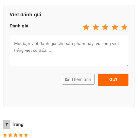
Xe máy điện trẻ em BBT-600
với thiết kế duyên dáng, nữ tính,
luôn là một trong những mẫu
xe đồ chơi cho bé gái
được các
bé
Viết đánh giá
gái
yêu thích nhất.
Đánh giá
Thêm ảnh
GỬI
Trang
T