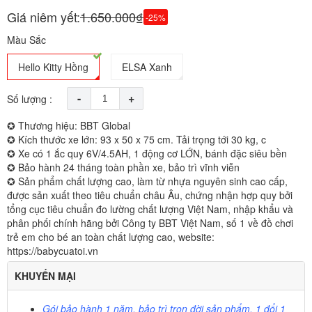
Giá niêm yết:
1.650.000₫
-25%
Màu Sắc
Hello Kitty Hồng
ELSA Xanh
-
+
Số lượng :
✪ Thương hiệu: BBT Global
✪ Kích thước xe lớn: 93 x 50 x 75 cm. Tải trọng tới 30 kg, c
✪ Xe có 1 ắc quy 6V/4.5AH, 1 động cơ LỚN, bánh đặc siêu bền
✪ Bảo hành 24 tháng toàn phần xe, bảo trì vĩnh viễn
✪ Sản phẩm chất lượng cao, làm từ nhựa nguyên sinh cao cấp,
được sản xuất theo tiêu chuẩn châu Âu, chứng nhận hợp quy bởi
tổng cục tiêu chuẩn đo lường chất lượng Việt Nam, nhập khẩu và
phân phối chính hãng bởi Công ty BBT Việt Nam, số 1 về đồ chơi
trẻ em cho bé an toàn chất lượng cao, website:
https://babycuatoi.vn
KHUYẾN MẠI
Gói bảo hành 1 năm, bảo trì trọn đời sản phẩm, 1 đổi 1