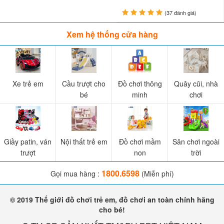
Xe máy điện trẻ em Elsa BBT-600 màu xanh
(37 đánh giá)
Xem hệ thống cửa hàng
Xe trẻ em
Cầu trượt cho
Đồ chơi thông
Quây cũi, nhà
bé
minh
chơi
Giầy patin, ván
Nội thất trẻ em
Đồ chơi mầm
Sân chơi ngoài
trượt
non
trời
1800.6598
Gọi mua hàng :
(Miễn phí)
© 2019 Thế giới đồ chơi trẻ em, đồ chơi an toàn chính hãng
cho bé!