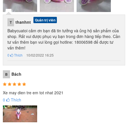
Màu xanh với họa tiết hình công chúa Elsa duyên dáng.
Màu hồng với họa thiết hình Hello Kitty cực kỳ đáng yêu.
Quản trị viên
thanhnt
T
Babycuatoi cảm ơn bạn đã tin tưởng và ủng hộ sản phẩm của
shop. Rất vui được phục vụ bạn trong đơn hàng tiếp theo. Cần
tư vấn thêm bạn vui lòng gọi hotline: 18006598 để được tư
vấn thêm!
0
Thích
10/02/2022 16:25
Bách
B
Xe may dien tre em tot nhat 2021
0
Thích