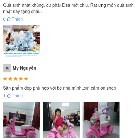
Quà sinh nhật khủng, cứ phải Elsa mới chịu. Rất ưng món quà sinh
nhật này tặng cháu.
0
Thích
My Nguyễn
M
Sản phẩm đẹp phù hợp với bé nhà mình,.xin cảm ơn shop
1
Thích
Xe máy cho bé gái BBT-600 có 2 lựa chọn màu sắc để bé lựa chọn
theo sở thích: