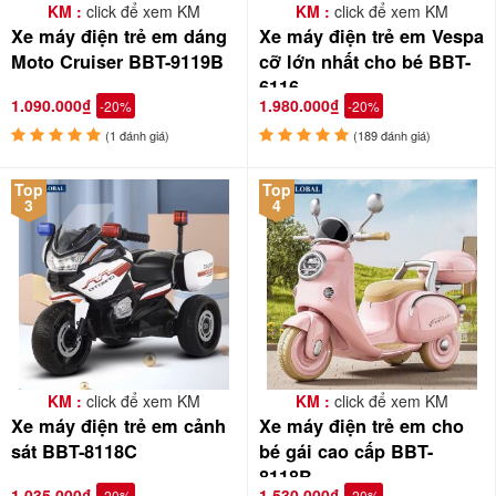
KM :
click để xem KM
KM :
click để xem KM
Xe máy điện trẻ em dáng
Xe máy điện trẻ em Vespa
Moto Cruiser BBT-9119B
cỡ lớn nhất cho bé BBT-
6116
1.090.000₫
1.980.000₫
-20%
-20%
(1 đánh giá)
(189 đánh giá)
Top
Top
3
4
KM :
click để xem KM
KM :
click để xem KM
Xe máy điện trẻ em cảnh
Xe máy điện trẻ em cho
sát BBT-8118C
bé gái cao cấp BBT-
8118B
1.035.000₫
1.530.000₫
-20%
-20%