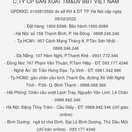
C.TY CP SẢN XUẤT TM&DV BBT VIỆT NAM
GPDKKD: 0105815592 do sở KH & ĐT TP. Hà Nội cấp ngày
08/02/2022.
- Đặt hàng: 1800.6598- Bảo hành:1900.6089
- Hà Nội: số 158 Thanh Bình, P. Hà Đông - 0868.246.246
- Tp.HCM1: 957 Cách Mạng Tháng 8, P.Tân Sơn Nhất -
0868.246.246
- Đà Nẵng: 107 Hàm Nghi, P.Thanh Khê - 0931.772.346
- Đồng Nai: 767 Phạm Văn Thuận, P.Tam Hiệp - ĐT: 093.177.4346
- Nghệ An: 30 Trần Hưng Đạo, Tp.Vinh - ĐT: 0961.342.986
- Tp.HCM2: gần chân cầu kinh Thanh Đa, đường Xô Viết Nghệ
Tĩnh - P.26- Q. Bình Thạnh - 0898.068.366
- Hải Phòng: Chân cầu vượt Lạch Tray, Nguyễn Văn Linh, Lê Chân
- 0968.942.346
- Hà Nội: Đặng Thùy Trâm - Cầu Giấy - ĐT: 0968.942.346 (chỉ giao
online)
- Bình Dương: ngã tư chợ Đình, Đại Lộ Bình Dương, Thủ Dầu Một
(chỉ bán online) - 093.177.4346