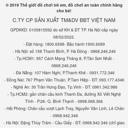
© 2019 Thế giới đồ chơi trẻ em, đồ chơi an toàn chính hãng
cho bé!
C.TY CP SẢN XUẤT TM&DV BBT VIỆT NAM
GPDKKD: 0105815592 do sở KH & ĐT TP. Hà Nội cấp ngày
08/02/2022.
- Đặt hàng: 1800.6598- Bảo hành:1900.6089
- Hà Nội: số 158 Thanh Bình, P. Hà Đông - 0868.246.246
- Tp.HCM1: 957 Cách Mạng Tháng 8, P.Tân Sơn Nhất -
0868.246.246
- Đà Nẵng: 107 Hàm Nghi, P.Thanh Khê - 0931.772.346
- Đồng Nai: 767 Phạm Văn Thuận, P.Tam Hiệp - ĐT: 093.177.4346
- Nghệ An: 30 Trần Hưng Đạo, Tp.Vinh - ĐT: 0961.342.986
- Tp.HCM2: gần chân cầu kinh Thanh Đa, đường Xô Viết Nghệ
Tĩnh - P.26- Q. Bình Thạnh - 0898.068.366
- Hải Phòng: Chân cầu vượt Lạch Tray, Nguyễn Văn Linh, Lê Chân
- 0968.942.346
- Hà Nội: Đặng Thùy Trâm - Cầu Giấy - ĐT: 0968.942.346 (chỉ giao