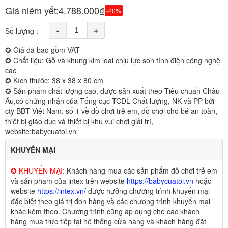
Giá niêm yết:
4.788.000₫
-20%
-
+
Số lượng :
✪ Giá đã bao gồm VAT
✪ Chất liệu: Gỗ và khung kim loai chịu lực sơn tính điện công nghệ
cao
✪ Kích thước: 38 x 38 x 80 cm
✪ Sản phẩm chất lượng cao, được sản xuất theo Tiêu chuẩn Châu
Âu,có chứng nhận của Tổng cục TCĐL Chất lượng, NK và PP bởi
cty BBT Việt Nam, số 1 về đồ chơi trẻ em, đồ chơi cho bé an toàn,
thiết bị giáo dục và thiết bị khu vui chơi giải trí,
website:babycuatoi.vn
KHUYẾN MẠI
✪ KHUYẾN MẠI:
Khách hàng mua các sản phẩm đồ chơi trẻ em
và sản phẩm của intex trên website
https://babycuatoi.vn
hoặc
website
https://intex.vn/
được hưởng chương trình khuyến mại
đặc biệt theo giá trị đơn hàng và các chương trình khuyến mại
khác kèm theo. Chương trình cũng áp dụng cho các khách
hàng mua trực tiếp tại hệ thống cửa hàng và khách hàng đặt