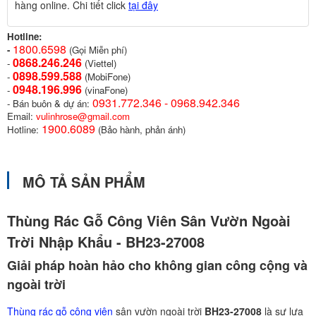
hàng online. Chi tiết click
tại đây
Hotline:
1800.6598
-
(Gọi Miễn phí)
0868.246.246
-
(Viettel)
0898.599.58
8
-
(MobiFone)
0948.196.996
-
(vinaFone)
0931.772.346 - 0968.942.346
- Bán buôn & dự án:
Email:
vulinhrose@gmail.com
1900.6089
Hotline:
(Bảo hành, phản ánh)
MÔ TẢ SẢN PHẨM
Thùng Rác Gỗ Công Viên Sân Vườn Ngoài
Trời Nhập Khẩu - BH23-27008
Giải pháp hoàn hảo cho không gian công cộng và
ngoài trời
Thùng rác gỗ công viên
sân vườn ngoài trời
BH23-27008
là sự lựa