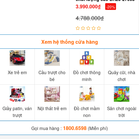
3.990.000₫
-20%
4.788.000₫
Xem hệ thống cửa hàng
Xe trẻ em
Cầu trượt cho
Đồ chơi thông
Quây cũi, nhà
bé
minh
chơi
Giầy patin, ván
Nội thất trẻ em
Đồ chơi mầm
Sân chơi ngoài
trượt
non
trời
1800.6598
Gọi mua hàng :
(Miễn phí)