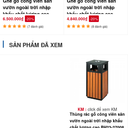
Ghế gỗ công viên sân
Ghế gỗ công viên sân
vườn ngoài trời nhập
vườn ngoài trời nhập
khẩu chất lượng cao
khẩu chất lượng cao
6.500.000₫
4.840.000₫
-20%
-20%
GCVNK-03
GCVNK15006-150
(7 đánh giá)
(8 đánh giá)
SẢN PHẨM ĐÃ XEM
KM :
click để xem KM
Thùng rác gỗ công viên sân
vườn ngoài trời nhập khẩu
chất lượng cao BH23-27008