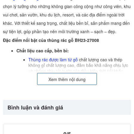
chọn lý tưởng cho những không gian công cộng như công viên, khu
vui chơi, sân vườn, khu du lịch, resort, và các địa điểm ngoài trời
khác. Với thiết kế sang trọng, chất liệu bền bỉ, sản phẩm mang đến
sự tiện lợi, góp phần tạo nên môi trường xanh – sạch – đẹp.
Đặc điểm nổi bật của thùng rác gỗ BH23-27008
Chất liệu cao cấp, bền bỉ:
Thùng rác được làm từ gỗ
chất lượng cao và thép
không gỉ chất lượng cao, đảm bảo khả năng chịu lực
và chống chịu tốt trước các điều kiện thời tiết khắc
nghiệt.
Xem thêm nội dung
Sơn chống thấm và chống phai màu giúp sản phẩm
luôn giữ được vẻ đẹp theo thời gian.
Thiết kế hiện đại, phù hợp với không gian ngoài trời:
Bình luận và đánh giá
Kiểu dáng hình trụ, tối giản nhưng không kém phần
sang trọng, dễ dàng hòa hợp với cảnh quan xung
quanh.
Màu sắc gỗ tự nhiên mang lại cảm giác gần gũi, thân