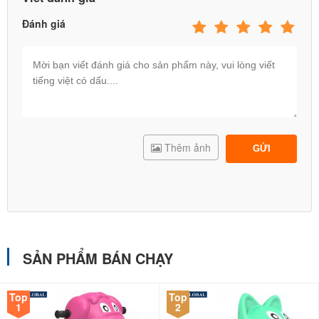
Đánh giá
Một số hình ảnh thực tế lắp đặt bập bênh, nhún lò xo ngoài
trời
Thêm ảnh
GỬI
SẢN PHẨM BÁN CHẠY
Top
Top
1
2