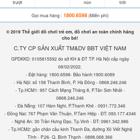
trượt
non
trời
1800.6598
Gọi mua hàng :
(Miễn phí)
© 2019 Thế giới đồ chơi trẻ em, đồ chơi an toàn chính hãng
cho bé!
C.TY CP SẢN XUẤT TM&DV BBT VIỆT NAM
GPDKKD: 0105815592 do sở KH & ĐT TP. Hà Nội cấp ngày
08/02/2022.
- Đặt hàng: 1800.6598- Bảo hành:1900.6089
- Hà Nội: số 158 Thanh Bình, P. Hà Đông - 0868.246.246
- Tp.HCM1: 957 Cách Mạng Tháng 8, P.Tân Sơn Nhất -
0868.246.246
- Đà Nẵng: 107 Hàm Nghi, P.Thanh Khê - 0931.772.346
- Đồng Nai: 767 Phạm Văn Thuận, P.Tam Hiệp - ĐT: 093.177.4346
- Nghệ An: 30 Trần Hưng Đạo, Tp.Vinh - ĐT: 0961.342.986
- Tp.HCM2: gần chân cầu kinh Thanh Đa, đường Xô Viết Nghệ
Tĩnh - P.26- Q. Bình Thạnh - 0898.068.366