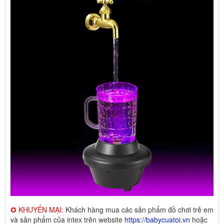
✪ KHUYẾN MẠI:
Khách hàng mua các sản phẩm đồ chơi trẻ em
và sản phẩm của intex trên website
https://babycuatoi.vn
hoặc