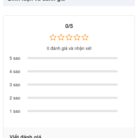
0/5
Review khu vui chơi ngoài trời lắp cho khách hàng ở HN: thú
0 đánh giá và nhận xét
nhún, bập bênh, mâm quay, hầm chui, cầu trượt liên hoàn,
5 sao
xích đu ngoài trời....
4 sao
3 sao
2 sao
1 sao
Viết đánh giá