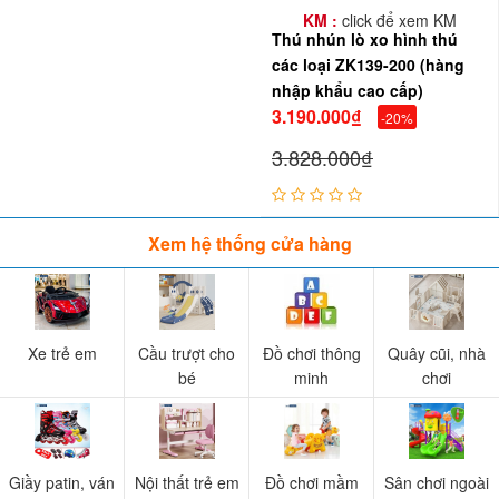
KM :
click để xem KM
Thú nhún lò xo hình thú
các loại ZK139-200 (hàng
nhập khẩu cao cấp)
3.190.000₫
-20%
3.828.000₫
Xem hệ thống cửa hàng
Xe trẻ em
Cầu trượt cho
Đồ chơi thông
Quây cũi, nhà
bé
minh
chơi
Giầy patin, ván
Nội thất trẻ em
Đồ chơi mầm
Sân chơi ngoài