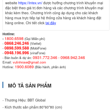
website
https://intex.vn/
được hưởng chương trình khuyến mại
đặc biệt theo giá trị đơn hàng và các chương trình khuyến mại
khác kèm theo. Chương trình cũng áp dụng cho các khách
hàng mua trực tiếp tại hệ thống cửa hàng và khách hàng đặt
hàng online. Chi tiết click
tại đây
Hotline:
1800.6598
-
(Gọi Miễn phí)
0868.246.246
-
(Viettel)
0898.599.58
8
-
(MobiFone)
0948.196.996
-
(vinaFone)
0931.772.346 - 0968.942.346
- Bán buôn & dự án:
Email:
vulinhrose@gmail.com
1900.6089
Hotline:
(Bảo hành, phản ánh)
MÔ TẢ SẢN PHẨM
- Thương Hiệu: BBT Global
- Kích thước sản phẩm:80*60*80 (cm)