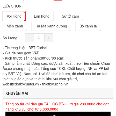
LỰA CHỌN
Voi Hồng
Lợn hồng
Sư tử cam
Mèo xanh
Hà Mã xanh dương
Bò xanh lá
-
+
Số lượng :
- Thương Hiệu: BBT Global
- Giá đã bao gồm VAT
- Kích thước sản phẩm:80*60*80 (cm)
- Sản phẩm chất lượng cao, được sản xuất theo Tiêu chuẩn Châu
Âu,có chứng nhận của Tổng cục TCĐL Chất lượng, NK và PP bởi
cty BBT Việt Nam, số 1 về đồ chơi trẻ em, đồ chơi cho bé an toàn,
thiết bị giáo dục và thiết bị khu vui chơi giải trí,
website:babycuatoi.vn - thietbivuichoi.vn.
KHUYẾN MẠI
Tặng bộ tài khí đáo gia TÀI LỘC BT-68 trị giá 280.000đ cho đơn
hàng khu vui chơi từ 5.000.000đ