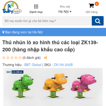
0
Khu vực
Hà Nội
Danh mục
Giỏ hàng
Bạn đang xem tại Hà Nội
Thú nhún lò xo hình thú các loại ZK139-
200 (hàng nhập khẩu cao cấp)
(0 đánh giá)
Thương hiệu :
BBT Global
| SKU :
ZK139-200B