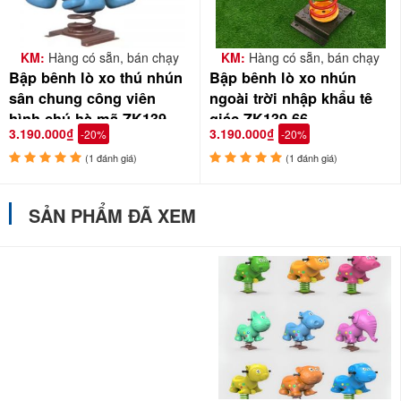
KM:
Hàng có sẵn, bán chạy
KM:
Hàng có sẵn, bán chạy
Bập bênh lò xo thú nhún
Bập bênh lò xo nhún
sân chung công viên
ngoài trời nhập khẩu tê
hình chú hà mã ZK139-
giác ZK139-66
3.190.000₫
3.190.000₫
-20%
-20%
200E
(1 đánh giá)
(1 đánh giá)
SẢN PHẨM ĐÃ XEM