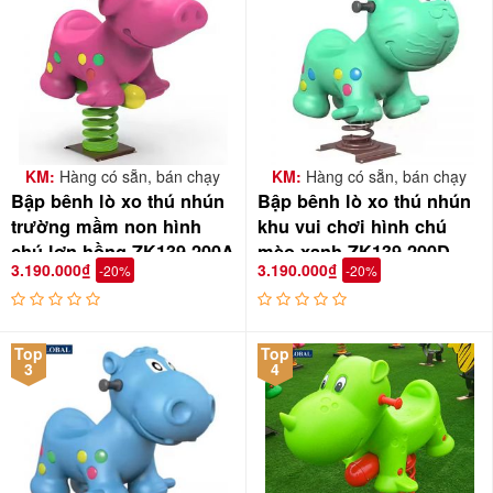
KM:
Hàng có sẵn, bán chạy
KM:
Hàng có sẵn, bán chạy
Bập bênh lò xo thú nhún
Bập bênh lò xo thú nhún
trường mầm non hình
khu vui chơi hình chú
chú lợn hồng ZK139-200A
mèo xanh ZK139-200D
3.190.000₫
3.190.000₫
-20%
-20%
Top
Top
3
4