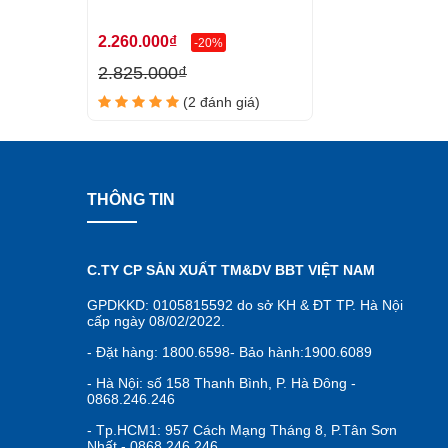
2.260.000₫
-20%
2.825.000₫
(2 đánh giá)
THÔNG TIN
C.TY CP SẢN XUẤT TM&DV BBT VIỆT NAM
GPDKKD: 0105815592 do sở KH & ĐT TP. Hà Nội
cấp ngày 08/02/2022.
- Đặt hàng: 1800.6598- Bảo hành:1900.6089
- Hà Nội: số 158 Thanh Bình, P. Hà Đông -
0868.246.246
- Tp.HCM1: 957 Cách Mạng Tháng 8, P.Tân Sơn
Nhất - 0868.246.246