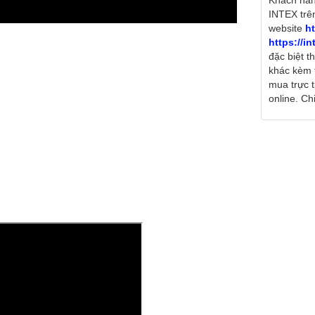
Khách hàn
INTEX trê
website
ht
https://i
đặc biệt t
khác kèm 
mua trực 
online. Chi 