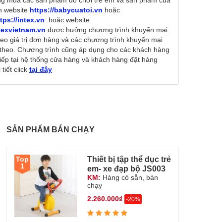
g mua các sản phẩm đồ chơi trẻ em và sản phẩm của
n website
https://babycuatoi.vn
hoặc
tps://intex.vn
hoặc website
ntexvietnam.vn
được hưởng chương trình khuyến mại
heo giá trị đơn hàng và các chương trình khuyến mại
theo. Chương trình cũng áp dụng cho các khách hàng
tiếp tại hệ thống cửa hàng và khách hàng đặt hàng
tiết click
tại đây
SẢN PHẨM BÁN CHẠY
Thiết bị tập thể dục trẻ
Top
1
em- xe đạp bộ JS003
KM:
Hàng có sẵn, bán
chạy
2.260.000₫
-20%