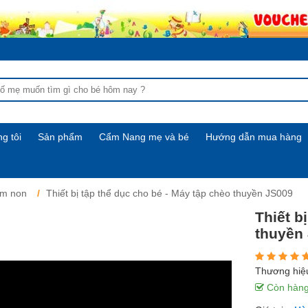
g tôi
Sản phẩm
Cẩm Nang mẹ và bé
Hướng dẫn mua hàng
ầm non
Thiết bị tập thể dục cho bé - Máy tập chèo thuyền JS009
Thiết b
thuyền
Thương hiệ
Còn hàn