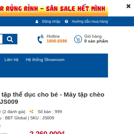
Đăng nhập
Hướng dẫn mua hàng
Hotline
Giỏ hàng
1800.6598
0 sản phẩm
Liên hệ
Hệ thống Showroom
ị tập thể dục cho bé - Máy tập chèo
 JS009
(2 đánh giá)
Số bán :
999
u :
BBT Global
| SKU :
JS009
g
2.260.000₫