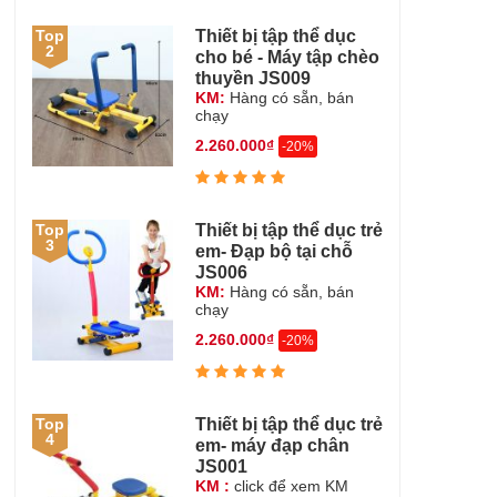
Thiết bị tập thể dục
Top
2
cho bé - Máy tập chèo
thuyền JS009
KM:
Hàng có sẵn, bán
chạy
2.260.000₫
-20%
Thiết bị tập thể dục trẻ
Top
3
em- Đạp bộ tại chỗ
JS006
KM:
Hàng có sẵn, bán
chạy
2.260.000₫
-20%
Thiết bị tập thể dục trẻ
Top
4
em- máy đạp chân
JS001
KM :
click để xem KM