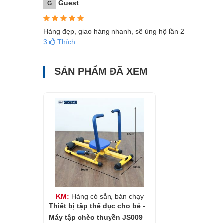
Guest
G
Hàng đẹp, giao hàng nhanh, sẽ ủng hộ lần 2
3
Thích
SẢN PHẨM ĐÃ XEM
VIDEO hướng dẫn sử dụng thiết bị thể dục thể chất 
KM:
Hàng có sẵn, bán chạy
Thiết bị tập thể dục cho bé -
Máy tập chèo thuyền JS009