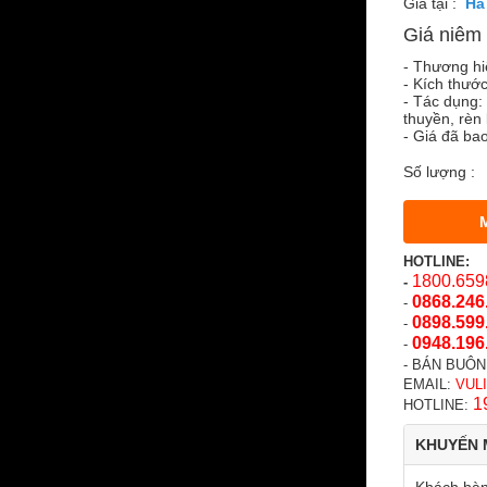
Giá tại :
Giá niêm 
- Thương hi
- Kích thướ
- Tác dụng:
thuyền, rèn
- Giá đã ba
Số lượng :
HOTLINE:
1800.659
-
0868.246
-
0898.599
-
0948.196
-
- BÁN BUÔN
EMAIL:
VUL
1
HOTLINE:
KHUYẾN 