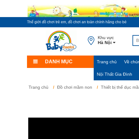
Thế giới đồ chơi trẻ em, đồ chơi an toàn chính hãng cho bé
Khu vực
Hà Nội
DANH MỤC
Trang chủ
Về chún
Nội Thất Gia Đình
Trang chủ
Đồ chơi mầm non
Thiết bị thể dục m