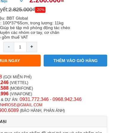
yết:
2.825.000₫
-20%
ệu: BBT Global
c: 100*37*65cm, trọng lượng: 11kg
 Giúp bé tập mô phỏng động tác chèo
 luyện các nhóm cơ tay, cơ chân
o gồm thuế VAT
-
+
MUA NGAY
THÊM VÀO GIỎ HÀNG
8
(GỌI MIỄN PHÍ)
.246
(VIETTEL)
.58
8
(MOBIFONE)
.996
(VINAFONE)
0931.772.346 - 0968.942.346
 & DỰ ÁN:
INHROSE@GMAIL.COM
900.6089
(BẢO HÀNH, PHẢN ÁNH)
MẠI