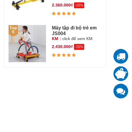
2.360.000₫
-20%
Máy tập đi bộ trẻ em
Top
5
JS004
KM :
click để xem KM
2.430.000₫
-20%
T
T
đ
K
z