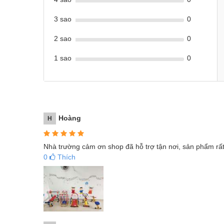
3 sao
0
2 sao
0
1 sao
0
Hoàng
H
Nhà trường cảm ơn shop đã hỗ trợ tận nơi, sản phẩm rấ
0
Thích