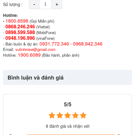
-
+
Số lượng :
Hotline:
1800.6598
-
(Gọi Miễn phí)
0868.246.246
-
(Viettel)
0898.599.58
8
-
(MobiFone)
0948.196.996
-
(vinaFone)
0931.772.346 - 0968.942.346
- Bán buôn & dự án:
Email:
vulinhrose@gmail.com
1900.6089
Hotline:
(Bảo hành, phản ánh)
Bình luận và đánh giá
5/5
8 đánh giá và nhận xét