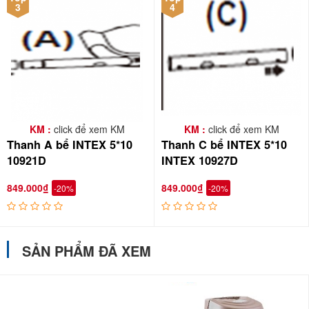
3
4
KM :
click để xem KM
KM :
click để xem KM
Thanh A bể INTEX 5*10
Thanh C bể INTEX 5*10
10921D
INTEX 10927D
849.000₫
849.000₫
-20%
-20%
SẢN PHẨM ĐÃ XEM