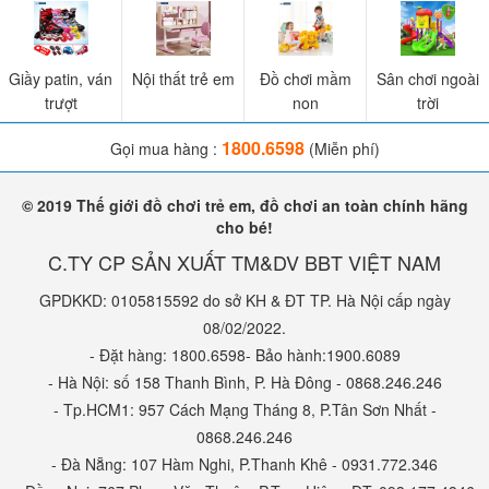
Giầy patin, ván
Nội thất trẻ em
Đồ chơi mầm
Sân chơi ngoài
trượt
non
trời
1800.6598
Gọi mua hàng :
(Miễn phí)
© 2019 Thế giới đồ chơi trẻ em, đồ chơi an toàn chính hãng
cho bé!
C.TY CP SẢN XUẤT TM&DV BBT VIỆT NAM
GPDKKD: 0105815592 do sở KH & ĐT TP. Hà Nội cấp ngày
08/02/2022.
- Đặt hàng: 1800.6598- Bảo hành:1900.6089
- Hà Nội: số 158 Thanh Bình, P. Hà Đông - 0868.246.246
- Tp.HCM1: 957 Cách Mạng Tháng 8, P.Tân Sơn Nhất -
0868.246.246
- Đà Nẵng: 107 Hàm Nghi, P.Thanh Khê - 0931.772.346