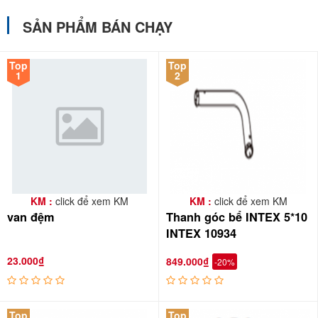
SẢN PHẨM BÁN CHẠY
Top
Top
1
2
KM :
click để xem KM
KM :
click để xem KM
van đệm
Thanh góc bể INTEX 5*10
INTEX 10934
23.000₫
849.000₫
-20%
Top
Top