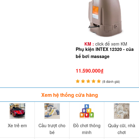
KM :
click để xem KM
Phụ kiện INTEX 12320 - của
bể bơi massage
11.590.000₫
(8 đánh giá)
Xem hệ thống cửa hàng
Xe trẻ em
Cầu trượt cho
Đồ chơi thông
Quây cũi, nhà
bé
minh
chơi