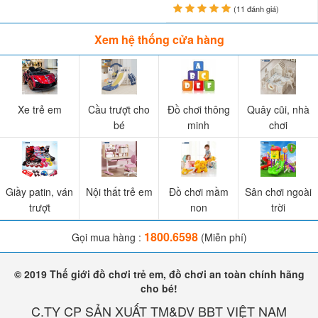
(11 đánh giá)
Xem hệ thống cửa hàng
Xe trẻ em
Cầu trượt cho
Đồ chơi thông
Quây cũi, nhà
bé
minh
chơi
Giầy patin, ván
Nội thất trẻ em
Đồ chơi mầm
Sân chơi ngoài
trượt
non
trời
1800.6598
Gọi mua hàng :
(Miễn phí)
© 2019 Thế giới đồ chơi trẻ em, đồ chơi an toàn chính hãng
cho bé!
C.TY CP SẢN XUẤT TM&DV BBT VIỆT NAM