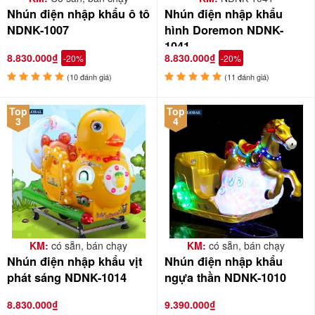
Nhún điện nhập khẩu ô tô
Nhún điện nhập khẩu
NDNK-1007
hình Doremon NDNK-
1041
8.830.000₫
8.830.000₫
-20%
-20%
(10 đánh giá)
(11 đánh giá)
Top
Top
3
4
KM:
có sẵn, bán chạy
KM:
có sẵn, bán chạy
Nhún điện nhập khẩu vịt
Nhún điện nhập khẩu
phát sáng NDNK-1014
ngựa thần NDNK-1010
8.830.000₫
9.390.000₫