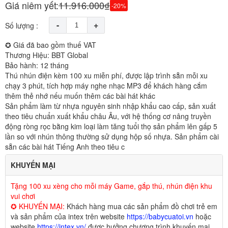
Giá niêm yết:
11.916.000₫
-20%
-
+
Số lượng :
✪ Giá đã bao gồm thuế VAT
Thương Hiệu: BBT Global
Bảo hành: 12 tháng
Thú nhún điện kèm 100 xu miễn phí, được lập trình sẵn mỗi xu
chạy 3 phút, tích hợp máy nghe nhạc MP3 để khách hàng cắm
thêm thẻ nhớ nếu muốn thêm các bài hát khác
Sản phẩm làm từ nhựa nguyên sinh nhập khẩu cao cấp, sản xuất
theo tiêu chuẩn xuất khẩu châu Âu, với hệ thống cơ nâng truyền
động ròng rọc bằng kim loại làm tăng tuổi thọ sản phẩm lên gấp 5
lần so với nhún thông thường sử dụng hộp số nhựa. Sản phẩm cài
sẵn các bài hát Tiếng Anh theo tiêu c
KHUYẾN MẠI
Tặng 100 xu xèng cho mỗi máy Game, gắp thú, nhún điện khu
vui chơi
✪ KHUYẾN MẠI:
Khách hàng mua các sản phẩm đồ chơi trẻ em
và sản phẩm của intex trên website
https://babycuatoi.vn
hoặc
website
https://intex.vn/
được hưởng chương trình khuyến mại