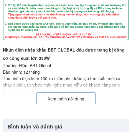
Nhún điện nhập khẩu BBT GLOBAL đều được trang bị động
cơ công suất lớn 230W
Thương Hiệu: BBT Global
Bảo hành: 12 tháng
Thú nhún điện kèm 100 xu miễn phí, được lập trình sẵn mỗi xu
chạy 3 phút, tích hợp máy nghe nhạc MP3 để khách hàng cắm
thêm thẻ nhớ nếu muốn thêm các bài hát khác
Sản phẩm làm từ nhựa nguyên sinh nhập khẩu cao cấp, sản xuất
Xem thêm nội dung
theo tiêu chuẩn xuất khẩu châu Âu, với hệ thống cơ nâng truyền
động ròng rọc bằng kim loại làm tăng tuổi thọ sản phẩm lên gấp 5
lần so với nhún thông thường sử dụng hộp số nhựa. Sản phẩm cài
sẵn các bài hát Tiếng Anh theo tiêu chuẩn xuất khẩu
Bình luận và đánh giá