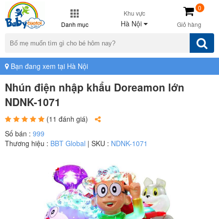
0
Khu vực
Hà Nội
Danh mục
Giỏ hàng
Bạn đang xem tại Hà Nội
Nhún điện nhập khẩu Doreamon lớn
NDNK-1071
(11 đánh giá)
Số bán :
999
Thương hiệu :
BBT Global
| SKU :
NDNK-1071