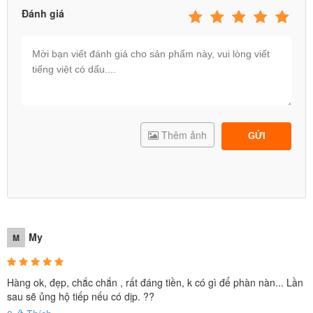
Đánh giá
Video Test nhún điện cho khách hàng:
Thêm ảnh
GỬI
My
M
Hàng ok, đẹp, chắc chắn , rất đáng tiền, k có gì để phàn nàn... Lần
sau sẽ ủng hộ tiếp nếu có dịp. ??