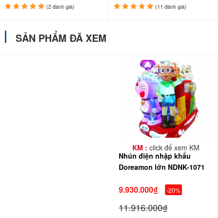
(2 đánh giá)
(11 đánh giá)
SẢN PHẨM ĐÃ XEM
KM :
click để xem KM
Nhún điện nhập khẩu
Doreamon lớn NDNK-1071
9.930.000₫
-20%
11.916.000₫