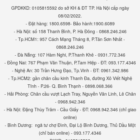
GPDKKD: 0105815592 do sở KH & ĐT TP. Hà Nội cấp ngày
08/02/2022.
- Đặt hàng: 1800.6598- Bảo hành:1900.6089
- Hà Nội: số 158 Thanh Bình, P. Hà Đông - 0868.246.246
- Tp.HCM1: 957 Cách Mạng Tháng 8, P.Tân Sơn Nhất -
0868.246.246
- Đà Nẵng: 107 Hàm Nghi, P.Thanh Khê - 0931.772.346
- Đồng Nai: 767 Phạm Văn Thuận, P.Tam Hiệp - ĐT: 093.177.4346
- Nghệ An: 30 Trần Hưng Đạo, Tp.Vinh - ĐT: 0961.342.986
- Tp.HCM2: gần chân cầu kinh Thanh Đa, đường Xô Viết Nghệ
Tĩnh - P.26- Q. Bình Thạnh - 0898.068.366
- Hải Phòng: Chân cầu vượt Lạch Tray, Nguyễn Văn Linh, Lê Chân
- 0968.942.346
- Hà Nội: Đặng Thùy Trâm - Cầu Giấy - ĐT: 0968.942.346 (chỉ giao
online)
- Bình Dương: ngã tư chợ Đình, Đại Lộ Bình Dương, Thủ Dầu Một
(chỉ bán online) - 093.177.4346