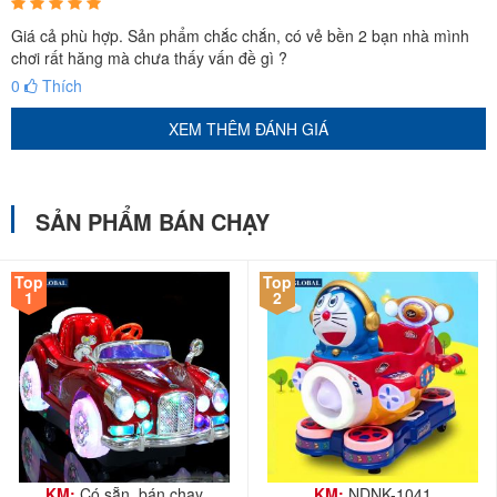
Giá cả phù hợp. Sản phẩm chắc chắn, có vẻ bền 2 bạn nhà mình
chơi rất hăng mà chưa thấy vấn đề gì ?
0
Thích
XEM THÊM ĐÁNH GIÁ
SẢN PHẨM BÁN CHẠY
Top
Top
1
2
KM:
Có sẵn, bán chạy
KM:
NDNK-1041