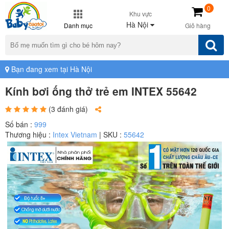
0
Khu vực
Hà Nội
Danh mục
Giỏ hàng
Bạn đang xem tại Hà Nội
Kính bơi ống thở trẻ em INTEX 55642
(3 đánh giá)
Số bán :
999
Thương hiệu :
Intex Vietnam
| SKU :
55642