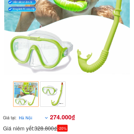
274.000₫
Giá tại:
Giá niêm yết:
328.800₫
-20%