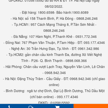
GPDKKD: 0105815592 do sở KH & ĐT TP. Hà Nội cấp ngày
08/02/2022.
- Đặt hàng: 1800.6598- Bảo hành:1900.6089
- Hà Nội: số 158 Thanh Bình, P. Hà Đông - 0868.246.246
- Tp.HCM1: 957 Cách Mạng Tháng 8, P.Tân Sơn Nhất -
0868.246.246
- Đà Nẵng: 107 Hàm Nghi, P.Thanh Khê - 0931.772.346
- Đồng Nai: 767 Phạm Văn Thuận, P.Tam Hiệp - ĐT: 093.177.4346
- Nghệ An: 30 Trần Hưng Đạo, Tp.Vinh - ĐT: 0961.342.986
- Tp.HCM2: gần chân cầu kinh Thanh Đa, đường Xô Viết Nghệ
Tĩnh - P.26- Q. Bình Thạnh - 0898.068.366
- Hải Phòng: Chân cầu vượt Lạch Tray, Nguyễn Văn Linh, Lê Chân
- 0968.942.346
- Hà Nội: Đặng Thùy Trâm - Cầu Giấy - ĐT: 0968.942.346 (chỉ giao
online)
- Bình Dương: ngã tư chợ Đình, Đại Lộ Bình Dương, Thủ Dầu Một
(chỉ bán online) - 093.177.4346
ĐKKD : 0105815592