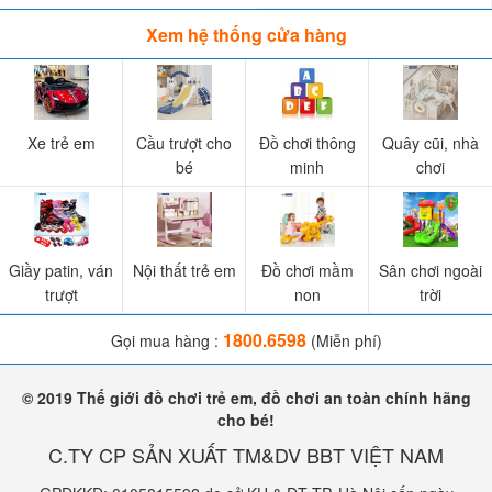
Xem hệ thống cửa hàng
Xe trẻ em
Cầu trượt cho
Đồ chơi thông
Quây cũi, nhà
bé
minh
chơi
Giầy patin, ván
Nội thất trẻ em
Đồ chơi mầm
Sân chơi ngoài
trượt
non
trời
1800.6598
Gọi mua hàng :
(Miễn phí)
© 2019 Thế giới đồ chơi trẻ em, đồ chơi an toàn chính hãng
cho bé!
C.TY CP SẢN XUẤT TM&DV BBT VIỆT NAM