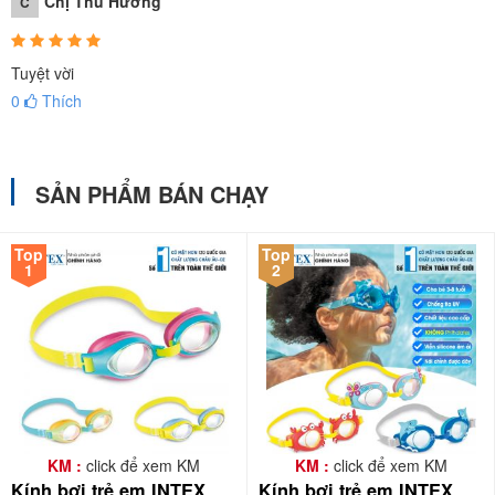
Chị Thu Hương
C
Tuyệt vời
0
Thích
SẢN PHẨM BÁN CHẠY
Top
Top
1
2
KM :
click để xem KM
KM :
click để xem KM
Kính bơi trẻ em INTEX
Kính bơi trẻ em INTEX