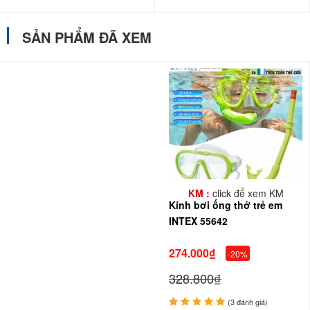
SẢN PHẨM ĐÃ XEM
KM :
click để xem KM
Kính bơi ống thở trẻ em
INTEX 55642
274.000₫
-20%
328.800₫
(3 đánh giá)