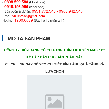
0898.599.58
8
-
(MobiFone)
0948.196.996
-
(vinaFone)
0931.772.346 - 0968.942.346
- Bán buôn & dự án:
Email:
vulinhrose@gmail.com
1900.6089
Hotline:
(Bảo hành, phản ánh)
MÔ TẢ SẢN PHẨM
CÔNG TY HIỆN ĐANG CÓ CHƯƠNG TRÌNH KHUYẾN MẠI CỰC
KỲ HẤP DẪN CHO SẢN PHẨM NÀY
CLICK LINK NÀY ĐỂ XEM CHI TIẾT HÌNH ẢNH QUÀ TẶNG VÀ
LỰA CHỌN