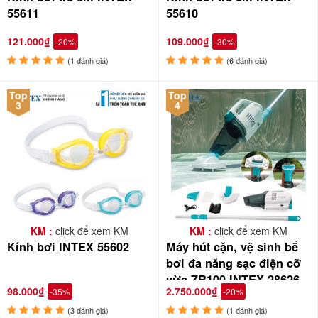
55611
55610
121.000₫
109.000₫
-20%
-30%
(1 đánh giá)
(6 đánh giá)
Top
Top
3
4
KM :
click để xem KM
KM :
click để xem KM
Kính bơi INTEX 55602
Máy hút cặn, vệ sinh bể
bơi đa năng sạc điện cỡ
vừa ZR100 INTEX 28626
98.000₫
2.750.000₫
-35%
-20%
(3 đánh giá)
(1 đánh giá)