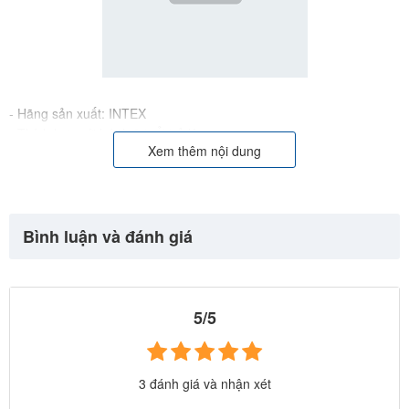
- Hãng sản xuất: INTEX
- Thích hợp với bé từ 8 tuổi trở lên
Xem thêm nội dung
- Màu sắc: Vàng, bộ sản phẩm bao gồm: 1 ống thở, 1 kính lặn
đồng màu
- SP được nhập khẩu và phân phối chính hãng bởi Công ty TNHH
Sản phẩm bơm hơi Intex Việt Nam
Bình luận và đánh giá
5/5
3 đánh giá và nhận xét