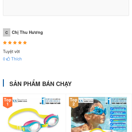
Chị Thu Hương
C
Tuyệt vời
0
Thích
SẢN PHẨM BÁN CHẠY
Top
Top
1
2
THÔNG TIN THƯƠNG HIỆU