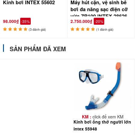
Kính bơi INTEX 55602
Máy hút cặn, vệ sinh bể
bơi đa năng sạc điện cỡ
vừa ZR100 INTEX 28626
98.000₫
2.750.000₫
-35%
-20%
(3 đánh giá)
(1 đánh giá)
SẢN PHẨM ĐÃ XEM
KM :
click để xem KM
Kính bơi ống thở người lớn
intex 55948