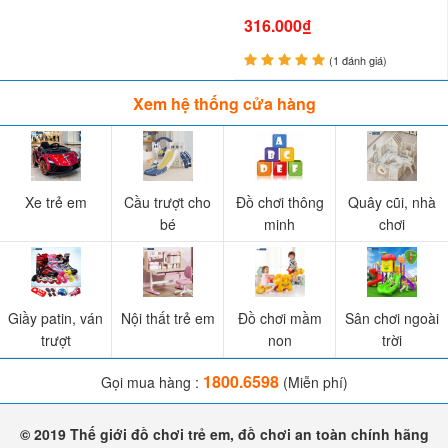
316.000₫
(1 đánh giá)
Xem hệ thống cửa hàng
Xe trẻ em
Cầu trượt cho
Đồ chơi thông
Quây cũi, nhà
bé
minh
chơi
Giầy patin, ván
Nội thất trẻ em
Đồ chơi mầm
Sân chơi ngoài
trượt
non
trời
1800.6598
Gọi mua hàng :
(Miễn phí)
© 2019 Thế giới đồ chơi trẻ em, đồ chơi an toàn chính hãng