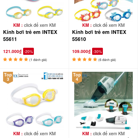
KM :
click để xem KM
KM :
click để xem KM
Kính bơi trẻ em INTEX
Kính bơi trẻ em INTEX
55611
55610
121.000₫
109.000₫
-20%
-30%
100% sản phẩm do Babycuatoi.vn cung cấp đều đạt TCVN về an
(1 đánh giá)
(6 đánh giá)
toàn do Tổng cục Tiêu chuẩn đo lường chất lượng Việt Nam chứng
nhận.
Top
Top
3
4
Click vào đây
để xem danh mục các sản phẩm
do
Babycuatoi.vn
cung cấp.
Chúng tôi luôn đặt mình ở vị trí của các bạn, coi con các bạn
là con của chính chúng tôi. Do vậy, Babycuatoi.vn cam kết
cung cấp những sản phẩm cho Trẻ em có chất lượng tốt nhất
và giá cả hợp lý nhất!
KM :
click để xem KM
KM :
click để xem KM