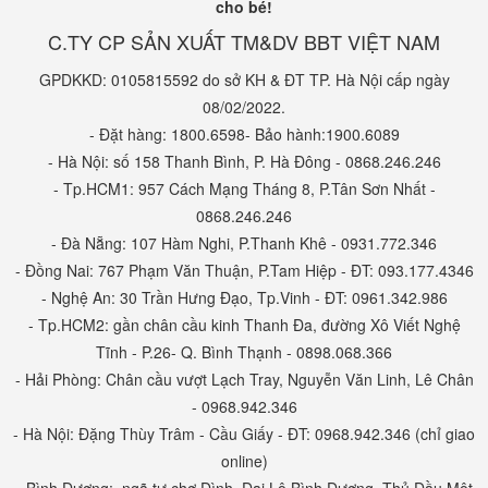
cho bé!
C.TY CP SẢN XUẤT TM&DV BBT VIỆT NAM
GPDKKD: 0105815592 do sở KH & ĐT TP. Hà Nội cấp ngày
08/02/2022.
- Đặt hàng: 1800.6598- Bảo hành:1900.6089
- Hà Nội: số 158 Thanh Bình, P. Hà Đông - 0868.246.246
- Tp.HCM1: 957 Cách Mạng Tháng 8, P.Tân Sơn Nhất -
0868.246.246
- Đà Nẵng: 107 Hàm Nghi, P.Thanh Khê - 0931.772.346
- Đồng Nai: 767 Phạm Văn Thuận, P.Tam Hiệp - ĐT: 093.177.4346
- Nghệ An: 30 Trần Hưng Đạo, Tp.Vinh - ĐT: 0961.342.986
- Tp.HCM2: gần chân cầu kinh Thanh Đa, đường Xô Viết Nghệ
Tĩnh - P.26- Q. Bình Thạnh - 0898.068.366
- Hải Phòng: Chân cầu vượt Lạch Tray, Nguyễn Văn Linh, Lê Chân
- 0968.942.346
- Hà Nội: Đặng Thùy Trâm - Cầu Giấy - ĐT: 0968.942.346 (chỉ giao
online)
- Bình Dương: ngã tư chợ Đình, Đại Lộ Bình Dương, Thủ Dầu Một