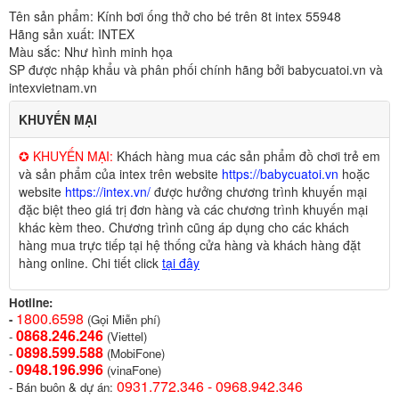
Tên sản phẩm: Kính bơi ống thở cho bé trên 8t intex 55948
Hãng sản xuất: INTEX
Màu sắc: Như hình minh họa
SP được nhập khẩu và phân phối chính hãng bởi babycuatoi.vn và
intexvietnam.vn
KHUYẾN MẠI
✪ KHUYẾN MẠI:
Khách hàng mua các sản phẩm đồ chơi trẻ em
và sản phẩm của intex trên website
https://babycuatoi.vn
hoặc
website
https://intex.vn/
được hưởng chương trình khuyến mại
đặc biệt theo giá trị đơn hàng và các chương trình khuyến mại
khác kèm theo. Chương trình cũng áp dụng cho các khách
hàng mua trực tiếp tại hệ thống cửa hàng và khách hàng đặt
hàng online. Chi tiết click
tại đây
Hotline:
1800.6598
-
(Gọi Miễn phí)
0868.246.246
-
(Viettel)
0898.599.58
8
-
(MobiFone)
0948.196.996
-
(vinaFone)
0931.772.346 - 0968.942.346
- Bán buôn & dự án: