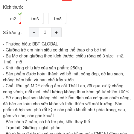
Kích thước
1m2
1m6
1m8
-
+
Số lượng :
- Thương hiệu: BBT GLOBAL
- Giường trẻ em hình siêu xe dáng thể thao cho bé trai
- Ba Mẹ chọn giường theo kích thước: chiều rộng có 3 size 1m2,
1m6, 1m8
- Khả năng chịu lực của sản phẩm: 250kg
- Sản phẩm được hoàn thành với bề mặt bóng đẹp, dễ lau sạch,
chống bám bẩn và hạn chế trầy xước.
- Chất liệu: gỗ MDF chống ẩm cốt Thái Lan, đã qua xử lý chống
cong vênh, mối mọt, chất lượng không thua kém gỗ tự nhiên 100%.
- Sử dụng loại sơn không chì, có kiểm định của cơ quan chức năng,
đả bảo an toàn cho sức khỏe và thân thiên với môi trường. Sản
phẩm được sơn phủ rất kỹ ở các phần khuất như phía trong, sau,
gầm và nóc, các góc khuất.
- Bảo hành 2 năm, có hỗ trợ phụ kiện thay thế
- Trọn bộ: Giường + giát, phản
- Bộ giường được gia công chính xác bằng máy CNC tự động nên