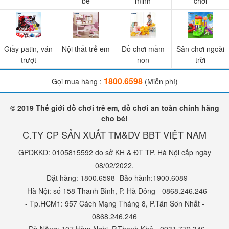
bé
minh
chơi
Giầy patin, ván
Nội thất trẻ em
Đồ chơi mầm
Sân chơi ngoài
trượt
non
trời
1800.6598
Gọi mua hàng :
(Miễn phí)
© 2019 Thế giới đồ chơi trẻ em, đồ chơi an toàn chính hãng
cho bé!
C.TY CP SẢN XUẤT TM&DV BBT VIỆT NAM
GPDKKD: 0105815592 do sở KH & ĐT TP. Hà Nội cấp ngày
08/02/2022.
- Đặt hàng: 1800.6598- Bảo hành:1900.6089
- Hà Nội: số 158 Thanh Bình, P. Hà Đông - 0868.246.246
- Tp.HCM1: 957 Cách Mạng Tháng 8, P.Tân Sơn Nhất -
0868.246.246