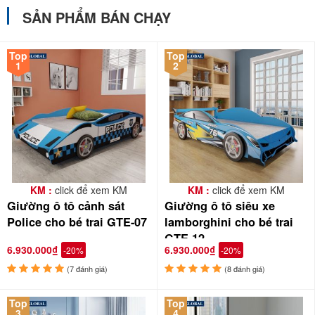
SẢN PHẨM BÁN CHẠY
Top
Top
1
2
KM :
click để xem KM
KM :
click để xem KM
Giường ô tô cảnh sát
Giường ô tô siêu xe
Police cho bé trai GTE-07
lamborghini cho bé trai
GTE-12
6.930.000₫
6.930.000₫
-20%
-20%
(7 đánh giá)
(8 đánh giá)
Top
Top
3
4