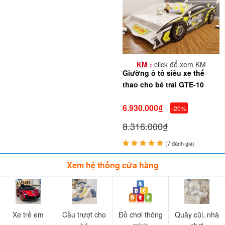
KM :
click để xem KM
Giường ô tô siêu xe thể
thao cho bé trai GTE-10
6.930.000₫
-20%
8.316.000₫
(7 đánh giá)
Xem hệ thống cửa hàng
Xe trẻ em
Cầu trượt cho
Đồ chơi thông
Quây cũi, nhà