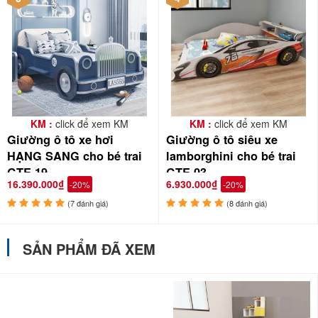
KM :
click để xem KM
KM :
click để xem KM
Giường ô tô xe hơi
Giường ô tô siêu xe
HẠNG SANG cho bé trai
lamborghini cho bé trai
GTE-19
GTE-03
16.390.000₫
6.930.000₫
-20%
-20%
(7 đánh giá)
(8 đánh giá)
SẢN PHẨM ĐÃ XEM