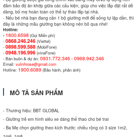
đảm bảo độ ăn khớp giữa các cấu kiện, giúp cho việc lắp đặt rất dễ
dàng, bố mẹ hoàn toàn có thể tự tháo lắp tại nhà.
- Nếu bé nhà bạn đang cần 1 bộ giường mới để sống tự lập dần, thì
đây là những mẫu giường bạn không nên bỏ qua nhé!
Hotline:
1800.6598
-
(Gọi Miễn phí)
0868.246.246
-
(Viettel)
0898.599.58
8
-
(MobiFone)
0948.196.996
-
(vinaFone)
0931.772.346 - 0968.942.346
- Bán buôn & dự án:
Email:
vulinhrose@gmail.com
1900.6089
Hotline:
(Bảo hành, phản ánh)
MÔ TẢ SẢN PHẨM
- Thương hiệu: BBT GLOBAL
- Giường trẻ em hình siêu xe dáng thể thao cho bé trai
- Ba Mẹ chọn giường theo kích thước: chiều rộng có 3 size 1m2,
1m6, 1m8