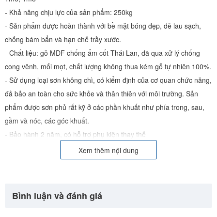
- Khả năng chịu lực của sản phẩm: 250kg
- Sản phẩm được hoàn thành với bề mặt bóng đẹp, dễ lau sạch,
chống bám bẩn và hạn chế trầy xước.
- Chất liệu: gỗ MDF chống ẩm cốt Thái Lan, đã qua xử lý chống
cong vênh, mối mọt, chất lượng không thua kém gỗ tự nhiên 100%.
- Sử dụng loại sơn không chì, có kiểm định của cơ quan chức năng,
đả bảo an toàn cho sức khỏe và thân thiên với môi trường. Sản
phẩm được sơn phủ rất kỹ ở các phần khuất như phía trong, sau,
gầm và nóc, các góc khuất.
- Bảo hành 2 năm, có hỗ trợ phụ kiện thay thế
- Trọn bộ: Giường + giát, phản
Xem thêm nội dung
- Bộ giường được gia công chính xác bằng máy CNC tự động nên
đảm bảo độ ăn khớp giữa các cấu kiện, giúp cho việc lắp đặt rất dễ
dàng, bố mẹ hoàn toàn có thể tự tháo lắp tại nhà.
Bình luận và đánh giá
- Nếu bé nhà bạn đang cần 1 bộ giường mới để sống tự lập dần, thì
đây là những mẫu giường bạn không nên bỏ qua nhé!