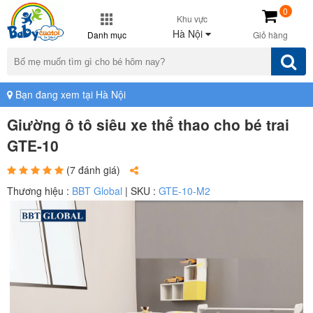
0
Khu vực
Hà Nội
Danh mục
Giỏ hàng
Bạn đang xem tại Hà Nội
Giường ô tô siêu xe thể thao cho bé trai
GTE-10
(7 đánh giá)
Thương hiệu :
BBT Global
| SKU :
GTE-10-M2