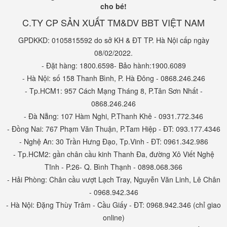
cho bé!
C.TY CP SẢN XUẤT TM&DV BBT VIỆT NAM
GPDKKD: 0105815592 do sở KH & ĐT TP. Hà Nội cấp ngày
08/02/2022.
- Đặt hàng: 1800.6598- Bảo hành:1900.6089
- Hà Nội: số 158 Thanh Bình, P. Hà Đông - 0868.246.246
- Tp.HCM1: 957 Cách Mạng Tháng 8, P.Tân Sơn Nhất -
0868.246.246
- Đà Nẵng: 107 Hàm Nghi, P.Thanh Khê - 0931.772.346
- Đồng Nai: 767 Phạm Văn Thuận, P.Tam Hiệp - ĐT: 093.177.4346
- Nghệ An: 30 Trần Hưng Đạo, Tp.Vinh - ĐT: 0961.342.986
- Tp.HCM2: gần chân cầu kinh Thanh Đa, đường Xô Viết Nghệ
Tĩnh - P.26- Q. Bình Thạnh - 0898.068.366
- Hải Phòng: Chân cầu vượt Lạch Tray, Nguyễn Văn Linh, Lê Chân
- 0968.942.346
- Hà Nội: Đặng Thùy Trâm - Cầu Giấy - ĐT: 0968.942.346 (chỉ giao
online)