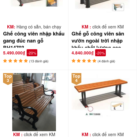
KM:
Hàng có sẵn, bán chạy
KM :
click để xem KM
Ghế công viên nhập khẩu
Ghế gỗ công viên sân
gang đúc nan gỗ
vườn ngoài trời nhập
BH14703
khẩu chất lượng cao
5.490.000₫
4.840.000₫
-20%
-20%
GCVNK-02
(13 đánh giá)
(4 đánh giá)
Top
Top
3
4
KM :
click để xem KM
KM :
click để xem KM