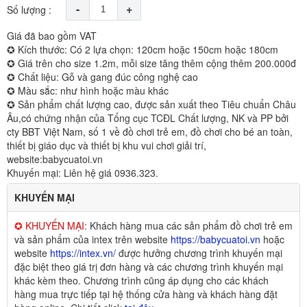
-
+
Số lượng :
Giá đã bao gồm VAT
✪ Kích thước: Có 2 lựa chọn: 120cm hoặc 150cm hoặc 180cm
✪ Giá trên cho size 1.2m, mỗi size tăng thêm cộng thêm 200.000đ
✪ Chất liệu: Gỗ và gang đúc công nghệ cao
✪ Màu sắc: như hình hoặc màu khác
✪ Sản phẩm chất lượng cao, được sản xuất theo Tiêu chuẩn Châu
Âu,có chứng nhận của Tổng cục TCĐL Chất lượng, NK và PP bởi
cty BBT Việt Nam, số 1 về đồ chơi trẻ em, đồ chơi cho bé an toàn,
thiết bị giáo dục và thiết bị khu vui chơi giải trí,
website:babycuatoi.vn
Khuyến mại: Liên hệ giá 0936.323.
KHUYẾN MẠI
✪ KHUYẾN MẠI:
Khách hàng mua các sản phẩm đồ chơi trẻ em
và sản phẩm của intex trên website
https://babycuatoi.vn
hoặc
website
https://intex.vn/
được hưởng chương trình khuyến mại
đặc biệt theo giá trị đơn hàng và các chương trình khuyến mại
khác kèm theo. Chương trình cũng áp dụng cho các khách
hàng mua trực tiếp tại hệ thống cửa hàng và khách hàng đặt