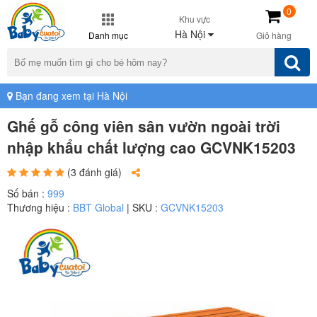
0
Khu vực
Hà Nội
Danh mục
Giỏ hàng
Bạn đang xem tại Hà Nội
Ghế gỗ công viên sân vườn ngoài trời
nhập khẩu chất lượng cao GCVNK15203
(3 đánh giá)
Số bán :
999
Thương hiệu :
BBT Global
| SKU :
GCVNK15203