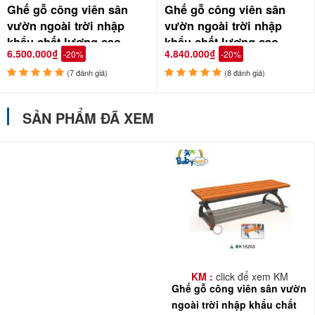
Ghế gỗ công viên sân
Ghế gỗ công viên sân
vườn ngoài trời nhập
vườn ngoài trời nhập
khẩu chất lượng cao
khẩu chất lượng cao
6.500.000₫
4.840.000₫
-20%
-20%
GCVNK-03
GCVNK15006-150
(7 đánh giá)
(8 đánh giá)
SẢN PHẨM ĐÃ XEM
KM :
click để xem KM
Ghế gỗ công viên sân vườn
ngoài trời nhập khẩu chất