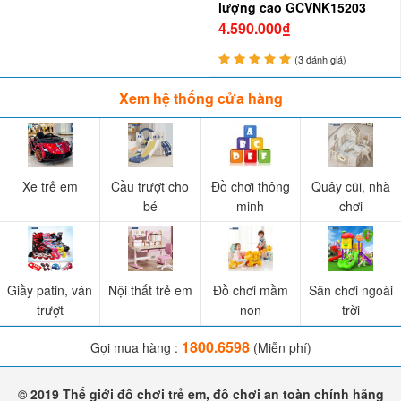
lượng cao GCVNK15203
4.590.000₫
(3 đánh giá)
Xem hệ thống cửa hàng
Xe trẻ em
Cầu trượt cho
Đồ chơi thông
Quây cũi, nhà
bé
minh
chơi
Giầy patin, ván
Nội thất trẻ em
Đồ chơi mầm
Sân chơi ngoài
trượt
non
trời
1800.6598
Gọi mua hàng :
(Miễn phí)
© 2019 Thế giới đồ chơi trẻ em, đồ chơi an toàn chính hãng