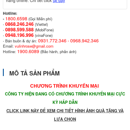
hàng online. Chi tiết click
tại đây
Hotline:
1800.6598
-
(Gọi Miễn phí)
0868.246.246
-
(Viettel)
0898.599.58
8
-
(MobiFone)
0948.196.996
-
(vinaFone)
0931.772.346 - 0968.942.346
- Bán buôn & dự án:
Email:
vulinhrose@gmail.com
1900.6089
Hotline:
(Bảo hành, phản ánh)
MÔ TẢ SẢN PHẨM
CHƯƠNG TRÌNH KHUYẾN MẠI
CÔNG TY HIỆN ĐANG CÓ CHƯƠNG TRÌNH KHUYẾN MẠI CỰC
KỲ HẤP DẪN
CLICK LINK NÀY ĐỂ XEM CHI TIẾT HÌNH ẢNH QUÀ TẶNG VÀ
LỰA CHỌN