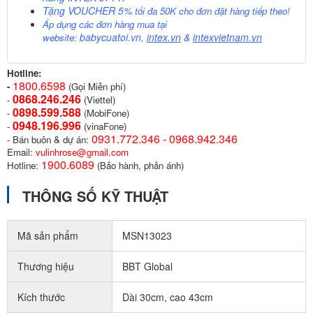
Tặng VOUCHER 5%
tối đa 50K cho đơn đặt hàng tiếp theo!
Áp dụng các đơn hàng mua tại
babycuatoi.vn
,
intex.vn
&
intexvietnam.vn
website:
Hotline:
1800.6598
-
(Gọi Miễn phí)
0868.246.246
-
(Viettel)
0898.599.58
8
-
(MobiFone)
0948.196.996
-
(vinaFone)
0931.772.346 - 0968.942.346
- Bán buôn & dự án:
Email:
vulinhrose@gmail.com
1900.6089
Hotline:
(Bảo hành, phản ánh)
THÔNG SỐ KỸ THUẬT
Mã sản phẩm
MSN13023
Thương hiệu
BBT Global
Kích thước
Dài 30cm, cao 43cm