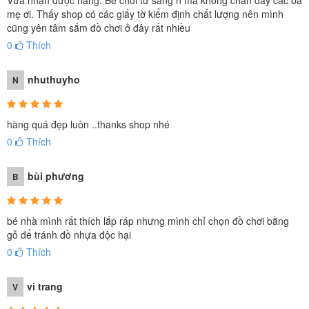
Vừa nhận được hàng. Bé chơi từ sáng h mà không chán đây các ba
mẹ ơi. Thấy shop có các giấy tờ kiểm định chất lượng nên mình
Các chi tiết mô phỏng như thật, với nhiều màu sắc khác nhau
cũng yên tâm sắm đồ chơi ở đây rất nhiều
kích thích trí tưởng tượng của trẻ
0
Thích
nhuthuyho
N
hàng quá đẹp luôn ..thanks shop nhé
0
Thích
bùi phương
B
bé nhà mình rất thích lắp ráp nhưng mình chỉ chọn đồ chơi bằng
gỗ để tránh đồ nhựa độc hại
0
Thích
vi trang
V