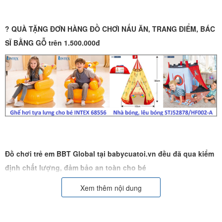
?
QUÀ TẶNG ĐƠN HÀNG ĐỒ CHƠI NẤU ĂN, TRANG ĐIỂM, BÁC
SĨ BẰNG GỖ trên 1.500.000đ
Đồ chơi trẻ em BBT Global tại babycuatoi.vn đều đã qua kiểm
định chất lượng, đảm bảo an toàn cho bé
Xem thêm nội dung