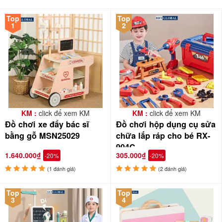
Top
Top
1
2
Đồ chơi cho bé tại babycuatoi.vn đều đã qua kiểm định chất
lượng nghiêm ngặt, đảm bảo an đối cho bé
KM :
click để xem KM
KM :
click để xem KM
Đồ chơi xe đẩy bác sĩ
Đồ chơi hộp dụng cụ sửa
Những bộ đồ chơi bác sĩ chắc hẳn sẽ là món
quà noel cho bé
thật
bằng gỗ MSN25029
chữa lắp ráp cho bé RX-
đẹp, thật ý nghĩa trong dịp giáng sinh này
904C
1.640.000₫
305.000₫
-20%
-20%
(1 đánh giá)
(2 đánh giá)
Top
Top
3
4