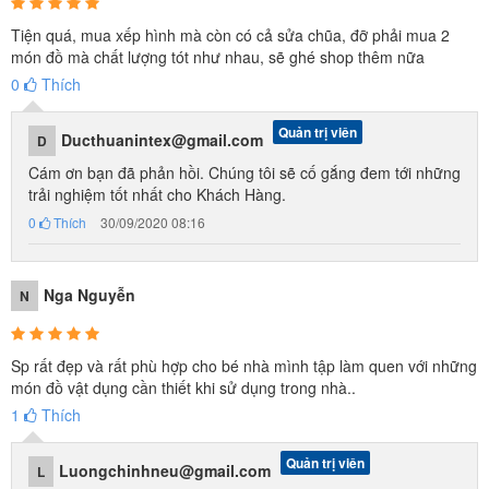
Tiện quá, mua xếp hình mà còn có cả sửa chũa, đỡ phải mua 2
món đồ mà chất lượng tót như nhau, sẽ ghé shop thêm nữa
0
Thích
Bộ đồ chơi với nhiều chi tiết cho bé cho bé thỏa sức sáng tạo xếp
Quản trị viên
Ducthuanintex@gmail.com
D
hình thành các hình khác nhau, bé thông minh hơn
Cám ơn bạn đã phản hồi. Chúng tôi sẽ cố gắng đem tới những
trải nghiệm tốt nhất cho Khách Hàng.
0
Thích
30/09/2020 08:16
Nga Nguyễn
N
Sp rất đẹp và rất phù hợp cho bé nhà mình tập làm quen với những
món đồ vật dụng cần thiết khi sử dụng trong nhà..
1
Thích
Quản trị viên
Luongchinhneu@gmail.com
L