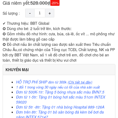
Giá niêm yết:
528.000₫
-20%
-
+
Số lượng :
✔ Thương hiệu: BBT Global
✪ Dùng cho bé: 2 tuổi trở lên, kích thước:
✪ Gồm nhiều đồ như hình: cưa, búa, cà-lê, ốc vít ... mô phỏng như
thật được làm bằng gỗ cao cấp
✪ Đồ chơi nấu ăn chất lượng cao được sản xuất theo Tiêu chuẩn
Châu Âu,có chứng nhận của Tổng cục TCĐL Chất lượng, NK và PP
bởi cty BBT Việt Nam, số 1 về đồ chơi trẻ em, đồ chơi cho bé an
toàn, thiết bị giáo dục và thiết bị khu vui chơi
KHUYẾN MẠI
HỖ TRỢ PHÍ SHIP
đơn từ 300k
(Chi tiết tại đây)
1 đổi 1 trong vòng 30 ngày nếu có lỗi của nhà sản xuất
Đơn từ 500K-1tr: Tặng 5 bóng nhựa sắc màu BVN7.5
Đơn từ 1-5tr: Tặng 01 bóng hơi sắc màu 51cm INTEX
59020
Đơn từ 5tr -8tr: Tặng 01 nhà bóng Hospital 889-126A
Đơn trên 8tr: Tặng 01 bô sân bóng đá kèm bể bơi đa
năng INTEX 57147