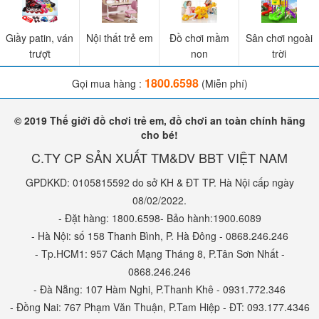
Giầy patin, ván
Nội thất trẻ em
Đồ chơi mầm
Sân chơi ngoài
trượt
non
trời
1800.6598
Gọi mua hàng :
(Miễn phí)
© 2019 Thế giới đồ chơi trẻ em, đồ chơi an toàn chính hãng
cho bé!
C.TY CP SẢN XUẤT TM&DV BBT VIỆT NAM
GPDKKD: 0105815592 do sở KH & ĐT TP. Hà Nội cấp ngày
08/02/2022.
- Đặt hàng: 1800.6598- Bảo hành:1900.6089
- Hà Nội: số 158 Thanh Bình, P. Hà Đông - 0868.246.246
- Tp.HCM1: 957 Cách Mạng Tháng 8, P.Tân Sơn Nhất -
0868.246.246
- Đà Nẵng: 107 Hàm Nghi, P.Thanh Khê - 0931.772.346
- Đồng Nai: 767 Phạm Văn Thuận, P.Tam Hiệp - ĐT: 093.177.4346