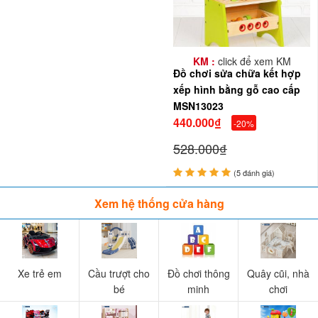
KM :
click để xem KM
Đồ chơi sửa chữa kết hợp
xếp hình bằng gỗ cao cấp
MSN13023
440.000₫
-20%
528.000₫
(5 đánh giá)
Xem hệ thống cửa hàng
Xe trẻ em
Cầu trượt cho
Đồ chơi thông
Quây cũi, nhà
bé
minh
chơi