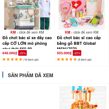
KM :
click để xem KM
KM :
click để xem KM
Đồ chơi bác sĩ xe đẩy cao
Đồ chơi bác sĩ cao cấp
cấp CỠ LỚN mô phỏng
bằng gỗ BBT Global
như thật 660-89
MSN17070
646.000₫
553.000₫
-20%
-20%
(18 đánh giá)
(8 đánh giá)
SẢN PHẨM ĐÃ XEM