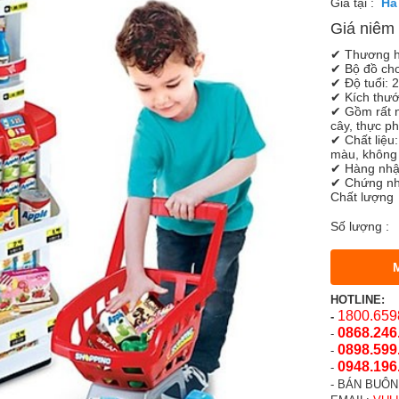
Giá tại :
Giá niêm 
✔ Thương h
✔ Bộ đồ chơ
✔ Độ tuổi: 
✔ Kích thướ
✔ Gồm rất nh
cây, thực p
✔ Chất liệu
màu, không
✔ Hàng nhậ
✔ Chứng nh
Chất lượng
Số lượng :
HOTLINE:
1800.659
-
0868.246
-
0898.599
-
0948.196
-
- BÁN BUÔN