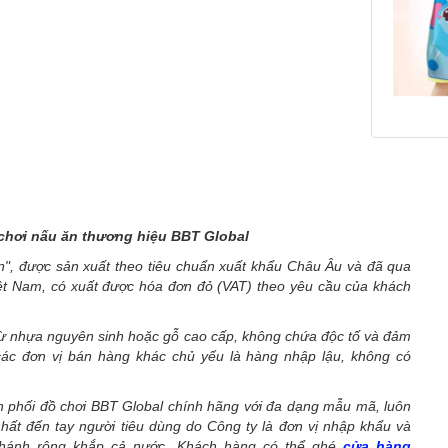
chơi nấu ăn thương hiệu BBT Global
n",
được sản xuất theo tiêu chuẩn xuất khẩu Châu Âu và đã qua
iệt Nam, có xuất được hóa đơn đỏ (VAT) theo yêu cầu của khách
từ nhựa nguyên sinh hoặc gỗ cao cấp, không chứa độc tố và đảm
 các đơn vị bán hàng khác chủ yếu là hàng nhập lậu, không có
ân phối đồ chơi BBT Global chính hãng với đa dạng mẫu mã, luôn
ất đến tay người tiêu dùng do Công ty là đơn vị nhập khẩu và
 nhánh rộng khắp cả nước. Khách hàng có thể ghé
cửa hàng