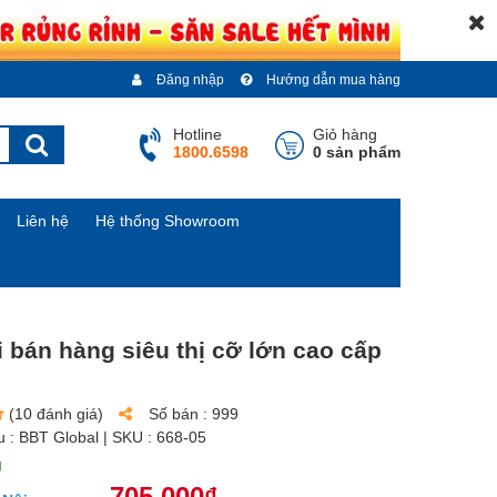
Đăng nhập
Hướng dẫn mua hàng
Hotline
Giỏ hàng
1800.6598
0 sản phẩm
Liên hệ
Hệ thống Showroom
 bán hàng siêu thị cỡ lớn cao cấp
(10 đánh giá)
Số bán :
999
u :
BBT Global
| SKU :
668-05
g
705.000₫