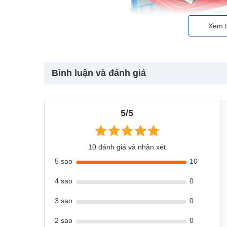
Xem t
Bình luận và đánh giá
5/5
10 đánh giá và nhận xét
5 sao
10
Bộ đồ chơi bán hàng
có quầy bán hàng lớn với rất nhiề
4 sao
0
3 sao
0
2 sao
0