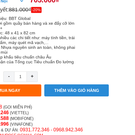
yết:
881.000₫
-20%
iệu: BBT Global
i gồm quầy bán hàng và xe đẩy cỡ lớn
2+
c: 48 x 41 x 82 cm
iều các chi tiết như: máy tính tiền, trái
hẩm, máy quét mã vạch,...
: Nhựa nguyên sinh an toàn, không phai
 mùi
p khẩu tiêu chuẩn châu Âu
ận của Tổng cục Tiêu chuẩn Đo lường
-
+
MUA NGAY
THÊM VÀO GIỎ HÀNG
8
(GỌI MIỄN PHÍ)
.246
(VIETTEL)
.58
8
(MOBIFONE)
.996
(VINAFONE)
0931.772.346 - 0968.942.346
 & DỰ ÁN: