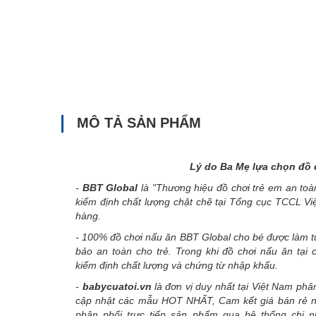
MÔ TẢ SẢN PHẨM
Lý do Ba Mẹ lựa chọn đồ 
-
BBT Global
là
"Thương hiệu đồ chơi trẻ em an toà
kiểm định chất lượng chặt chẽ tại Tổng cục TCCL V
hàng.
- 100% đồ chơi nấu ăn BBT Global cho bé được làm 
bảo an toàn cho trẻ. Trong khi đồ chơi nấu ăn tại
kiểm định chất lượng và chứng từ nhập khẩu.
-
babycuatoi.vn
là đơn vị duy nhất tại Việt Nam ph
cập nhật các mẫu HOT NHẤT, Cam kết giá bán rẻ nh
phân phối trực tiếp sản phẩm qua hệ thống chi