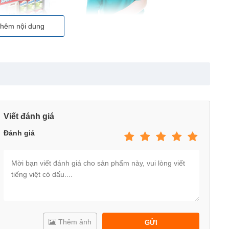
hêm nội dung
Viết đánh giá
Đánh giá
u trái câu, thực phẩm đa dạng, và một xe đẩy siêu thị xinh xắn.
Thêm ảnh
GỬI