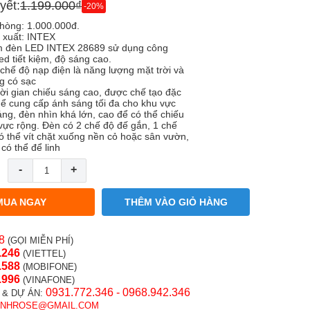
yết:
1.199.000₫
-20%
hòng: 1.000.000đ.
 xuất: INTEX
 đèn LED INTEX 28689 sử dụng công
ed tiết kiệm, độ sáng cao.
chế độ nạp điện là năng lượng mặt trời và
g có sạc
ời gian chiếu sáng cao, được chế tạo đặc
thể cung cấp ánh sáng tối đa cho khu vực
áng, đèn nhìn khá lớn, cao để có thể chiếu
vực rộng. Đèn có 2 chế độ đế gắn, 1 chế
ó thể vít chặt xuống nền cỏ hoặc sân vườn,
có thể để linh
-
+
MUA NGAY
THÊM VÀO GIỎ HÀNG
8
(GỌI MIỄN PHÍ)
.246
(VIETTEL)
.58
8
(MOBIFONE)
.996
(VINAFONE)
0931.772.346 - 0968.942.346
 & DỰ ÁN:
INHROSE@GMAIL.COM