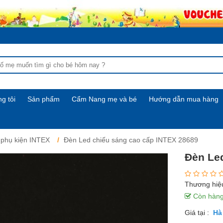
g tôi
Sản phẩm
Cẩm Nang mẹ và bé
Hướng dẫn mua hàng
 phụ kiện INTEX
Đèn Led chiếu sáng cao cấp INTEX 28689
Đèn Le
Thương hiệ
Còn hàn
Giá tại :