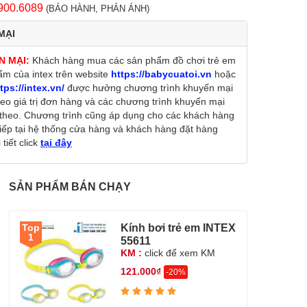
900.6089
(BẢO HÀNH, PHẢN ÁNH)
MẠI
N MẠI:
Khách hàng mua các sản phẩm đồ chơi trẻ em
ẩm của intex trên website
https://babycuatoi.vn
hoặc
tps://intex.vn/
được hưởng chương trình khuyến mại
heo giá trị đơn hàng và các chương trình khuyến mại
theo. Chương trình cũng áp dụng cho các khách hàng
tiếp tại hệ thống cửa hàng và khách hàng đặt hàng
tiết click
tại đây
SẢN PHẨM BÁN CHẠY
Kính bơi trẻ em INTEX
Top
1
55611
KM :
click để xem KM
121.000₫
-20%