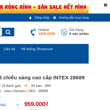
Đăng nhập
Hướng dẫn mua hàng
Hotline
Giỏ hàng
1800.6598
0 sản phẩm
Liên hệ
Hệ thống Showroom
d chiếu sáng cao cấp INTEX 28689
(0 đánh giá)
Số bán :
999
u :
Intex Vietnam
| SKU :
28689
g
959.000₫