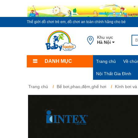
Thế giới đồ chơi trẻ em, đồ chơi an toàn chính hãng cho bé
Khu vực
Hà Nội
DANH MỤC
Trang chủ
Về chún
Nội Thất Gia Đình
Trang chủ
Bể bơi,phao,đệm,ghế hơi
Kính bơi và