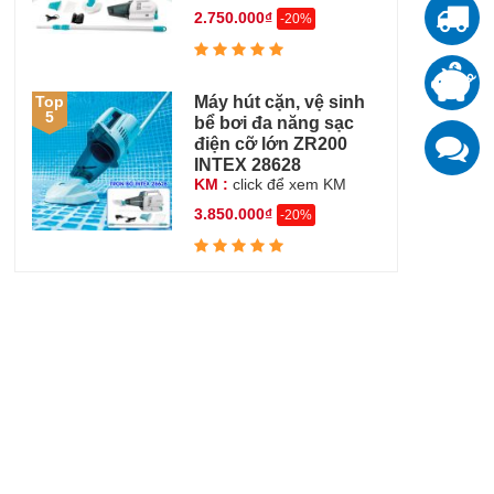
2.750.000₫
-20%
T
T
đ
Máy hút cặn, vệ sinh
Top
5
bể bơi đa năng sạc
K
điện cỡ lớn ZR200
z
INTEX 28628
KM :
click để xem KM
3.850.000₫
-20%