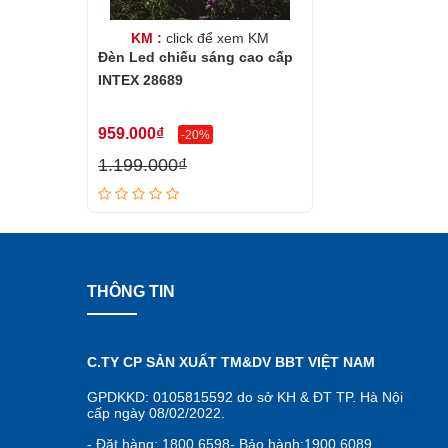
KM :
click để xem KM
Đèn Led chiếu sáng cao cấp
INTEX 28689
959.000₫
-20%
1.199.000₫
THÔNG TIN
C.TY CP SẢN XUẤT TM&DV BBT VIỆT NAM
GPDKKD: 0105815592 do sở KH & ĐT TP. Hà Nội
cấp ngày 08/02/2022.
- Đặt hàng: 1800.6598- Bảo hành:1900.6089