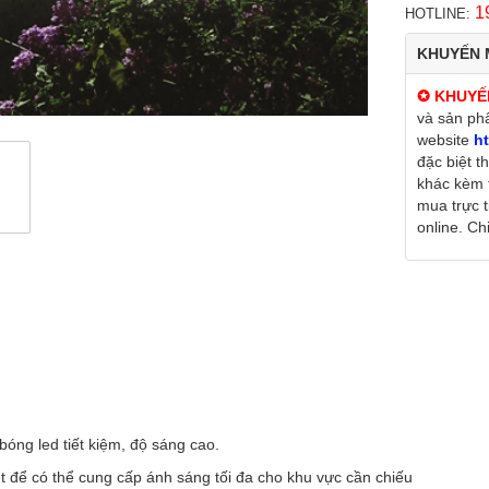
1
HOTLINE:
KHUYẾN 
✪ KHUYẾ
và sản ph
website
ht
đặc biệt t
khác kèm 
mua trực 
online. Chi 
g led tiết kiệm, độ sáng cao.
t để có thể cung cấp ánh sáng tối đa cho khu vực cần chiếu