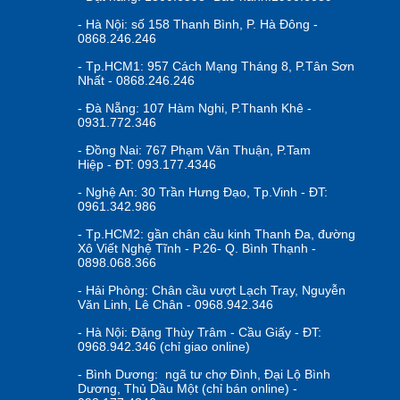
- Hà Nội: số 158 Thanh Bình, P. Hà Đông -
0868.246.246
- Tp.HCM1: 957 Cách Mạng Tháng 8, P.Tân Sơn
Nhất - 0868.246.246
- Đà Nẵng: 107 Hàm Nghi, P.Thanh Khê -
0931.772.346
- Đồng Nai: 767 Phạm Văn Thuận, P.Tam
Hiệp - ĐT: 093.177.4346
- Nghệ An: 30 Trần Hưng Đạo, Tp.Vinh - ĐT:
0961.342.986
- Tp.HCM2: gần chân cầu kinh Thanh Đa, đường
Xô Viết Nghệ Tĩnh - P.26- Q. Bình Thạnh -
0898.068.366
- Hải Phòng: Chân cầu vượt Lạch Tray, Nguyễn
Văn Linh, Lê Chân - 0968.942.346
- Hà Nội: Đặng Thùy Trâm - Cầu Giấy - ĐT:
0968.942.346 (chỉ giao online)
- Bình Dương: ngã tư chợ Đình, Đại Lộ Bình
Dương, Thủ Dầu Một (chỉ bán online) -