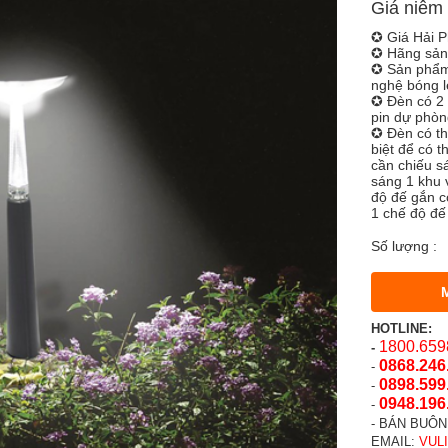
Giá niêm 
✪ Giá Hải P
✪ Hãng sản
✪ Sản phẩm
nghệ bóng l
✪ Đèn có 2 
pin dự phòn
✪ Đèn có th
biệt để có 
cần chiếu s
sáng 1 khu 
độ đế gắn c
1 chế độ đế 
Số lượng :
HOTLINE:
1800.659
-
0868.246
-
0898.599
-
0948.196
-
- BÁN BUÔN
EMAIL:
VUL