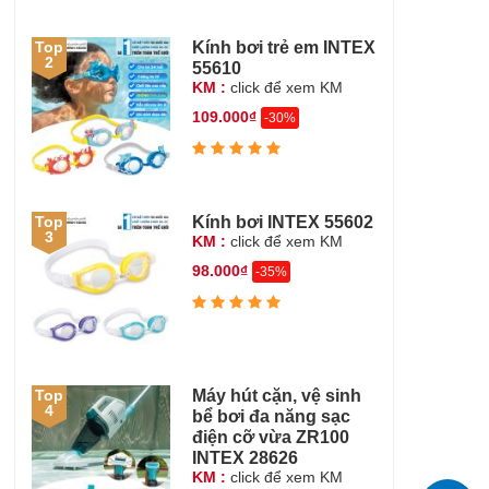
Kính bơi trẻ em INTEX
Top
2
55610
KM :
click để xem KM
109.000₫
-30%
Kính bơi INTEX 55602
Top
3
KM :
click để xem KM
98.000₫
-35%
Máy hút cặn, vệ sinh
Top
4
bể bơi đa năng sạc
điện cỡ vừa ZR100
INTEX 28626
KM :
click để xem KM