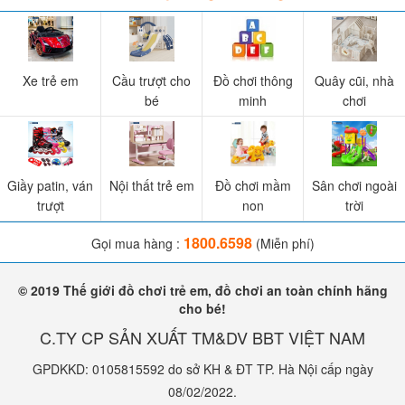
Xe trẻ em
Cầu trượt cho
Đồ chơi thông
Quây cũi, nhà
bé
minh
chơi
Giầy patin, ván
Nội thất trẻ em
Đồ chơi mầm
Sân chơi ngoài
trượt
non
trời
1800.6598
Gọi mua hàng :
(Miễn phí)
© 2019 Thế giới đồ chơi trẻ em, đồ chơi an toàn chính hãng
cho bé!
C.TY CP SẢN XUẤT TM&DV BBT VIỆT NAM
GPDKKD: 0105815592 do sở KH & ĐT TP. Hà Nội cấp ngày
08/02/2022.