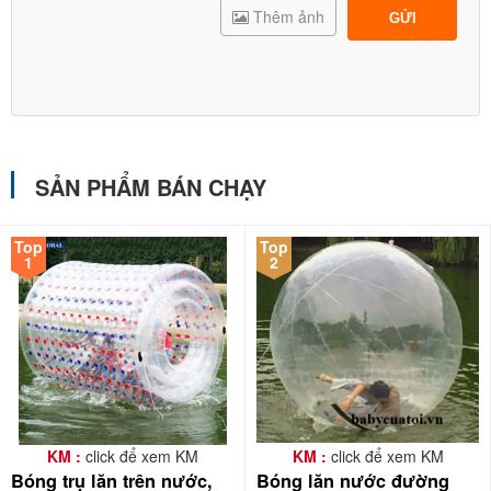
Thêm ảnh
GỬI
SẢN PHẨM BÁN CHẠY
Top
Top
1
2
KM :
click để xem KM
KM :
click để xem KM
Bóng trụ lăn trên nước,
Bóng lăn nước đường