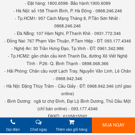
- Đặt hàng: 1800.6598- Bảo hành:1900.6089
- Hà Nội: số 158 Thanh Bình, P. Hà Đông - 0868.246.246
- Tp.HCM1: 957 Cách Mạng Tháng 8, P.Tân Sơn Nhất -
0868.246.246
- Đà Nẵng: 107 Hàm Nghi, P.Thanh Khê - 0931.772.346
- Đồng Nai: 767 Phạm Văn Thuận, P.Tam Hiệp - ĐT: 093.177.4346
- Nghệ An: 30 Trần Hưng Đạo, Tp.Vinh - ĐT: 0961.342.986
- Tp.HCM2: gần chân cầu kinh Thanh Đa, đường Xô Viết Nghệ
Tĩnh - P.26- Q. Bình Thạnh - 0898.068.366
- Hải Phòng: Chân cầu vượt Lạch Tray, Nguyễn Văn Linh, Lê Chân
- 0968.942.346
- Hà Nội: Đặng Thùy Trâm - Cầu Giấy - ĐT: 0968.942.346 (chỉ giao
online)
- Bình Dương: ngã tư chợ Đình, Đại Lộ Bình Dương, Thủ Dầu Một
(chỉ bán online) - 093.177.4346
ĐKKD : 0105815592
MUA NGAY
Gọi điện
Chat ngay
Thêm vào giỏ hàng