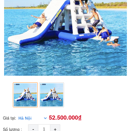
52.500.000₫
Giá tại:
-
+
Số lượng :