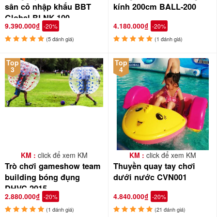
sân cỏ nhập khẩu BBT
kính 200cm BALL-200
Global BLNK-100
9.390.000₫
4.180.000₫
-20%
-20%
(5 đánh giá)
(1 đánh giá)
Top
Top
3
4
KM :
click để xem KM
KM :
click để xem KM
Trò chơi gameshow team
Thuyền quay tay chơi
building bóng đụng
dưới nước CVN001
DHVC-2015
2.880.000₫
4.840.000₫
-20%
-20%
(1 đánh giá)
(21 đánh giá)