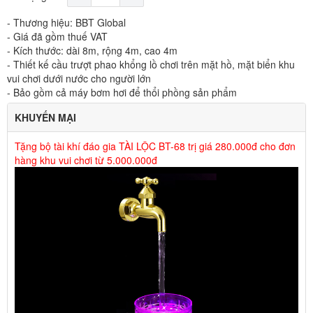
- Thương hiệu: BBT Global
- Giá đã gồm thuế VAT
- Kích thước: dài 8m, rộng 4m, cao 4m
- Thiết kế cầu trượt phao khổng lồ chơi trên mặt hồ, mặt biển khu
vui chơi dưới nước cho người lớn
- Bảo gồm cả máy bơm hơi để thổi phồng sản phẩm
KHUYẾN MẠI
Tặng bộ tài khí đáo gia TÀI LỘC BT-68 trị giá 280.000đ cho đơn
hàng khu vui chơi từ 5.000.000đ