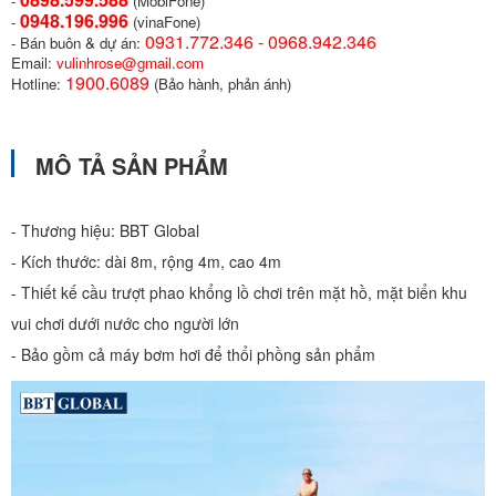
-
(MobiFone)
0948.196.996
-
(vinaFone)
0931.772.346 - 0968.942.346
- Bán buôn & dự án:
Email:
vulinhrose@gmail.com
1900.6089
Hotline:
(Bảo hành, phản ánh)
MÔ TẢ SẢN PHẨM
- Thương hiệu: BBT Global
- Kích thước: dài 8m, rộng 4m, cao 4m
- Thiết kế cầu trượt phao khổng lồ chơi trên mặt hồ, mặt biển khu
vui chơi dưới nước cho người lớn
- Bảo gồm cả máy bơm hơi để thổi phồng sản phẩm