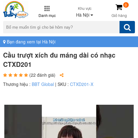
0
Khu vực
Hà Nội
Danh mục
Giỏ hàng
Bạn đang xem tại Hà Nội
Cầu trượt xích đu máng dài có nhạc
CTXD201
(22 đánh giá)
Thương hiệu :
BBT Global
| SKU :
CTXD201-X