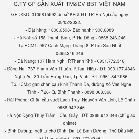
C.TY CP SẢN XUẤT TM&DV BBT VIỆT NAM
GPDKKD: 0105815592 do sở KH & ĐT TP. Hà Nội cấp ngày
08/02/2022.
- Đặt hàng: 1800.6598- Bảo hành:1900.6089
- Hà Nội: số 158 Thanh Bình, P. Hà Đông - 0868.246.246
- Tp.HCM1: 957 Cách Mạng Tháng 8, P.Tân Sơn Nhất -
0868.246.246
- Đà Nẵng: 107 Hàm Nghi, P.Thanh Khê - 0931.772.346
- Đồng Nai: 767 Phạm Văn Thuận, P.Tam Hiệp - ĐT: 093.177.4346
- Nghệ An: 30 Trần Hưng Đạo, Tp.Vinh - ĐT: 0961.342.986
- Tp.HCM2: gần chân cầu kinh Thanh Đa, đường Xô Viết Nghệ
Tĩnh - P.26- Q. Bình Thạnh - 0898.068.366
- Hải Phòng: Chân cầu vượt Lạch Tray, Nguyễn Văn Linh, Lê Chân
- 0968.942.346
- Hà Nội: Đặng Thùy Trâm - Cầu Giấy - ĐT: 0968.942.346 (chỉ giao
online)
- Bình Dương: ngã tư chợ Đình, Đại Lộ Bình Dương, Thủ Dầu Một
(chỉ bán online) - 093.177.4346