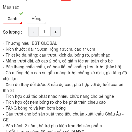
Mầu sắc
Xanh
Hồng
-
+
Số lượng :
- Thương hiệu: BBT GLOBAL
- Kích thước: dài 150cm, rộng 135cm, cao 116cm
- Thiết kế đa năng: cầu trượt, xích đu, bóng rổ, phát nhạc
- Máng trượt dài, gờ cao 2 bên, có giảm tốc an toàn cho bé
- Bậc thang chắc chắn, có họa tiết nổi chống trơn trượt (bậc hở)
- Có miếng đệm cao su gắn máng trượt chống xê dịch, gia tăng độ
chịu lực
- Xích đu thay đổi được 3 nấc độ cao, phù hợp với độ tuổi của bé
6th-3t
- Tích hợp quả táo phát nhạc nhiều chức năng cho bé nghe
- Tích hợp cột ném bóng rổ cho bé phát triển chiều cao
- TẶNG bóng rổ và kim bơm bóng
- Cầu trượt cho bé sản xuất theo tiêu chuẩn xuất khẩu Châu Âu -
CE
- Bảo hành 2 năm, hỗ trợ phụ kiện trọn đời sản phẩm
- 1 đổi 1 trong vòng 30 ngày nếu có lỗi NSX