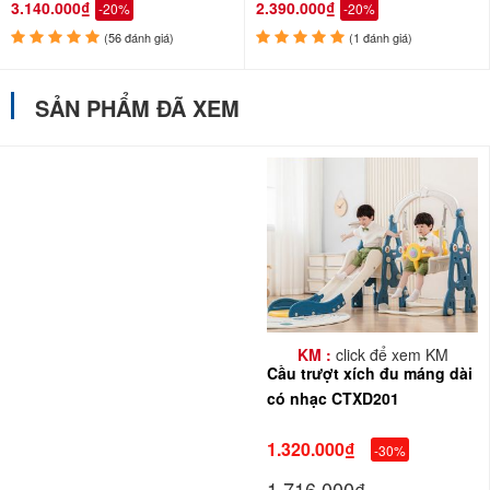
3.140.000₫
2.390.000₫
-20%
-20%
(56 đánh giá)
(1 đánh giá)
SẢN PHẨM ĐÃ XEM
KM :
click để xem KM
Cầu trượt xích đu máng dài
có nhạc CTXD201
1.320.000₫
-30%
1.716.000₫