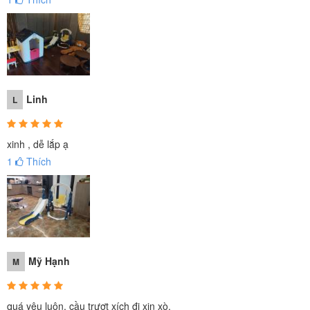
Linh
L
xinh , dễ lắp ạ
1
Thích
Mỹ Hạnh
M
quá yêu luôn, cầu trượt xích đi xịn xò.