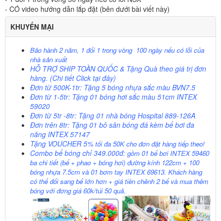
- CÓ video hướng dẫn lắp đặt (bên dưới bài viết này)
KHUYẾN MẠI
Bảo hành 2 năm, 1 đổi 1 trong vòng 100 ngày nếu có lỗi của
nhà sản xuất
HỖ TRỢ SHIP TOÀN QUỐC
& Tặng Quà theo giá trị đơn
hàng. (Chi tiết Click
tại đây)
Đơn từ 500K-1tr: Tặng 5 bóng nhựa sắc màu BVN7.5
Đơn từ 1-5tr: Tặng 01 bóng hơi sắc màu 51cm INTEX
59020
Đơn từ 5tr -8tr: Tặng 01 nhà bóng Hospital 889-126A
Đơn trên 8tr: Tặng 01 bô sân bóng đá kèm bể bơi đa
năng INTEX 57147
Tặng VOUCHER 5%
tối đa 50K cho đơn đặt hàng tiếp theo!
Combo bể bóng chỉ 349.000đ:
gồm 01 bể bơi INTEX 59460
ba chi tiết (bể + phao + bóng hơi) đường kính 122cm + 100
bóng nhựa 7.5cm và 01 bơm tay INTEX 69613. Khách hàng
có thể đổi sang bể lớn hơn + giá tiền chênh 2 bể và mua thêm
bóng với đơng giá 60k/túi 50 quả.