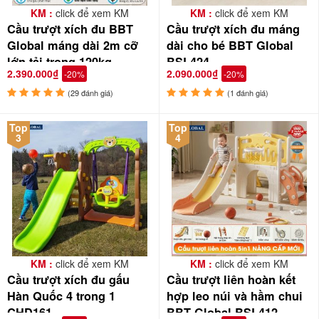
KM :
click để xem KM
KM :
click để xem KM
Cầu trượt xích đu BBT
Cầu trượt xích đu máng
Global máng dài 2m cỡ
dài cho bé BBT Global
lớn tải trọng 120kg
BSL424
2.390.000₫
2.090.000₫
-20%
-20%
BSL411
(29 đánh giá)
(1 đánh giá)
Top
Top
3
4
KM :
click để xem KM
KM :
click để xem KM
Cầu trượt xích đu gấu
Cầu trượt liên hoàn kết
Hàn Quốc 4 trong 1
hợp leo núi và hầm chui
CHD161
BBT Global BSL412