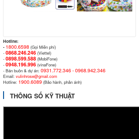
Hotline:
1800.6598
-
(Gọi Miễn phí)
0868.246.246
-
(Viettel)
0898.599.58
8
-
(MobiFone)
0948.196.996
-
(vinaFone)
0931.772.346 - 0968.942.346
- Bán buôn & dự án:
Email:
vulinhrose@gmail.com
1900.6089
Hotline:
(Bảo hành, phản ánh)
THÔNG SỐ KỸ THUẬT