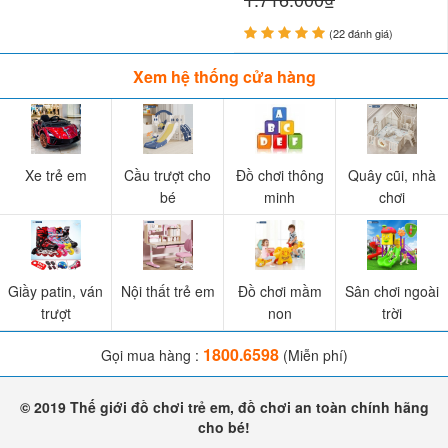
(22 đánh giá)
Xem hệ thống cửa hàng
Xe trẻ em
Cầu trượt cho
Đồ chơi thông
Quây cũi, nhà
bé
minh
chơi
Giầy patin, ván
Nội thất trẻ em
Đồ chơi mầm
Sân chơi ngoài
trượt
non
trời
1800.6598
Gọi mua hàng :
(Miễn phí)
© 2019 Thế giới đồ chơi trẻ em, đồ chơi an toàn chính hãng
cho bé!