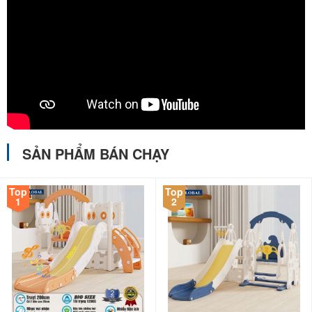
nhưng chất lượng lại vô cùng tuyệt vời. Cầu trượt được làm từ nhựa
nguyên sinh thân thiện và an toàn với trẻ nhỏ. Các chi tiết dày dặn,
được ghét nối với nhau bằng vít rất chắc chắn.
VIDEO HƯỚNG DẪN LẮP ĐẶT CẦU TRƯỢT XÍCH ĐU BBT
GLOBAL CTXD-201
SẢN PHẨM BÁN CHẠY
Top
Top
1
2