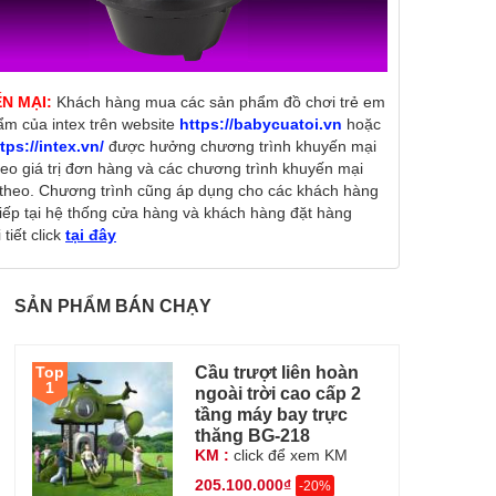
N MẠI:
Khách hàng mua các sản phẩm đồ chơi trẻ em
ẩm của intex trên website
https://babycuatoi.vn
hoặc
tps://intex.vn/
được hưởng chương trình khuyến mại
heo giá trị đơn hàng và các chương trình khuyến mại
theo. Chương trình cũng áp dụng cho các khách hàng
tiếp tại hệ thống cửa hàng và khách hàng đặt hàng
tiết click
tại đây
SẢN PHẨM BÁN CHẠY
Cầu trượt liên hoàn
Top
1
ngoài trời cao cấp 2
tầng máy bay trực
thăng BG-218
KM :
click để xem KM
205.100.000₫
-20%