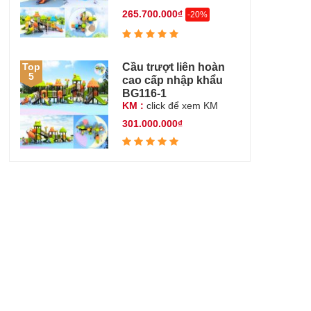
265.700.000₫
-20%
Cầu trượt liên hoàn
Top
5
cao cấp nhập khẩu
BG116-1
KM :
click để xem KM
301.000.000₫