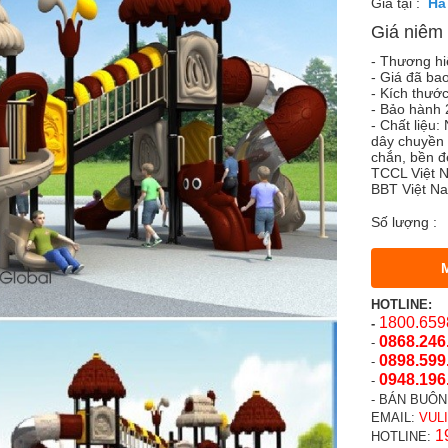
Giá tại :
Giá niêm 
- Thương h
- Giá đã ba
- Kích thướ
- Bảo hành 2
- Chất liệu
dây chuyền 
chắn, bền 
TCCL Việt N
BBT Việt N
Số lượng :
HOTLINE:
1800.659
-
0868.246
-
0898.599
-
0948.196
-
- BÁN BUÔN
EMAIL:
VUL
1
HOTLINE: