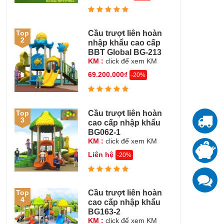
Cầu trượt liên hoàn
Top
2
nhập khẩu cao cấp
BBT Global BG-213
KM :
click để xem KM
69.200.000₫
-20%
Cầu trượt liên hoàn
Top
3
cao cấp nhập khẩu
T
BG062-1
KM :
click để xem KM
T
Liên hệ
đ
-20%
K
z
Cầu trượt liên hoàn
Top
4
cao cấp nhập khẩu
BG163-2
KM :
click để xem KM