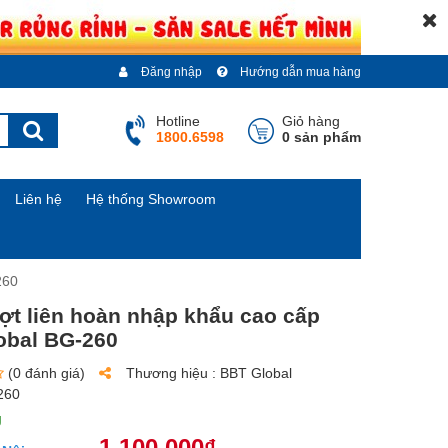
Đăng nhập
Hướng dẫn mua hàng
Hotline
Giỏ hàng
1800.6598
0 sản phẩm
Liên hệ
Hệ thống Showroom
260
ợt liên hoàn nhập khẩu cao cấp
obal BG-260
(0 đánh giá)
Thương hiệu :
BBT Global
260
g
1.100.000₫