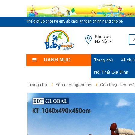
Thế giới đồ chơi trẻ em, đồ chơi an toàn chính hãng cho bé
Khu vực
Hà Nội
DANH MỤC
Trang chủ
Về chún
Nội Thất Gia Đình
Trang chủ
Sân chơi ngoài trời
Cầu trượt liên ho