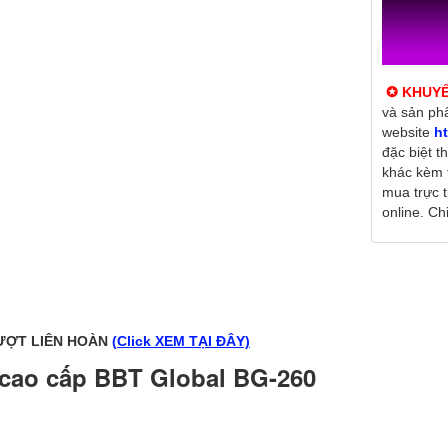
✪ KHUYẾ
và sản ph
website
ht
đặc biệt t
khác kèm 
mua trực 
online. Chi 
RƯỢT LIÊN HOÀN
(
Click XEM TẠI ĐÂY)
 cao cấp BBT Global BG-260