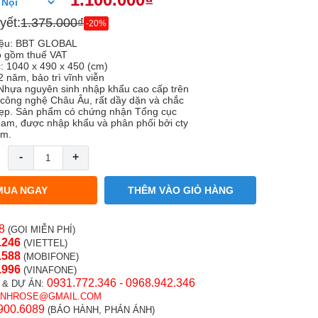
yết:
1.375.000₫
-20%
iệu: BBT GLOBAL
o gồm thuế VAT
c: 1040 x 490 x 450 (cm)
 năm, bảo trì vĩnh viễn
: Nhựa nguyên sinh nhập khẩu cao cấp trên
công nghệ Châu Âu, rất dầy dặn và chắc
đẹp. Sản phẩm có chứng nhận Tổng cục
am, được nhập khẩu và phân phối bởi cty
am.
-
+
MUA NGAY
THÊM VÀO GIỎ HÀNG
8
(GỌI MIỄN PHÍ)
.246
(VIETTEL)
.58
8
(MOBIFONE)
.996
(VINAFONE)
0931.772.346 - 0968.942.346
 & DỰ ÁN:
INHROSE@GMAIL.COM
900.6089
(BẢO HÀNH, PHẢN ÁNH)