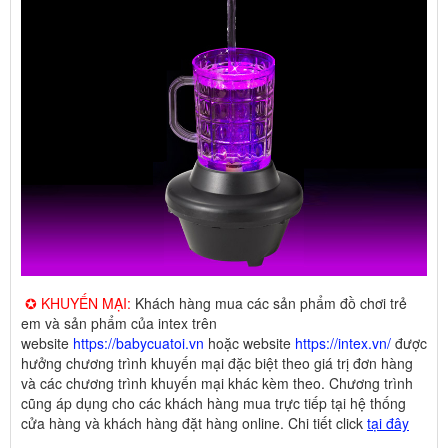
✪ KHUYẾN MẠI:
Khách hàng mua các sản phẩm đồ chơi trẻ
em và sản phẩm của intex trên
website
https://babycuatoi.vn
hoặc website
https://intex.vn/
được
hưởng chương trình khuyến mại đặc biệt theo giá trị đơn hàng
và các chương trình khuyến mại khác kèm theo. Chương trình
cũng áp dụng cho các khách hàng mua trực tiếp tại hệ thống
cửa hàng và khách hàng đặt hàng online. Chi tiết click
tại đây