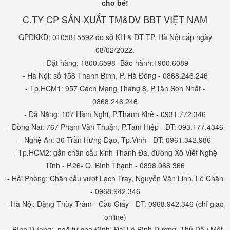
cho bé!
C.TY CP SẢN XUẤT TM&DV BBT VIỆT NAM
GPDKKD: 0105815592 do sở KH & ĐT TP. Hà Nội cấp ngày
08/02/2022.
- Đặt hàng: 1800.6598- Bảo hành:1900.6089
- Hà Nội: số 158 Thanh Bình, P. Hà Đông - 0868.246.246
- Tp.HCM1: 957 Cách Mạng Tháng 8, P.Tân Sơn Nhất -
0868.246.246
- Đà Nẵng: 107 Hàm Nghi, P.Thanh Khê - 0931.772.346
- Đồng Nai: 767 Phạm Văn Thuận, P.Tam Hiệp - ĐT: 093.177.4346
- Nghệ An: 30 Trần Hưng Đạo, Tp.Vinh - ĐT: 0961.342.986
- Tp.HCM2: gần chân cầu kinh Thanh Đa, đường Xô Viết Nghệ
Tĩnh - P.26- Q. Bình Thạnh - 0898.068.366
- Hải Phòng: Chân cầu vượt Lạch Tray, Nguyễn Văn Linh, Lê Chân
- 0968.942.346
- Hà Nội: Đặng Thùy Trâm - Cầu Giấy - ĐT: 0968.942.346 (chỉ giao
online)
- Bình Dương: ngã tư chợ Đình, Đại Lộ Bình Dương, Thủ Dầu Một