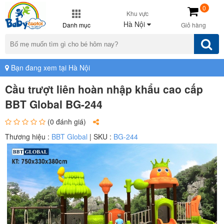
0
Khu vực
Hà Nội
Danh mục
Giỏ hàng
Bạn đang xem tại Hà Nội
Cầu trượt liên hoàn nhập khẩu cao cấp
BBT Global BG-244
(0 đánh giá)
Thương hiệu :
BBT Global
| SKU :
BG-244