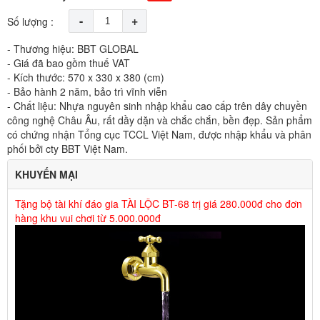
-
+
Số lượng :
- Thương hiệu: BBT GLOBAL
- Giá đã bao gồm thuế VAT
- Kích thước: 570 x 330 x 380 (cm)
- Bảo hành 2 năm, bảo trì vĩnh viễn
- Chất liệu: Nhựa nguyên sinh nhập khẩu cao cấp trên dây chuyền
công nghệ Châu Âu, rất dầy dặn và chắc chắn, bền đẹp. Sản phẩm
có chứng nhận Tổng cục TCCL Việt Nam, được nhập khẩu và phân
phối bởi cty BBT Việt Nam.
KHUYẾN MẠI
Tặng bộ tài khí đáo gia TÀI LỘC BT-68 trị giá 280.000đ cho đơn
hàng khu vui chơi từ 5.000.000đ