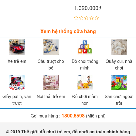
1.320.000₫
Xem hệ thống cửa hàng
Xe trẻ em
Cầu trượt cho
Đồ chơi thông
Quây cũi, nhà
bé
minh
chơi
Giầy patin, ván
Nội thất trẻ em
Đồ chơi mầm
Sân chơi ngoài
trượt
non
trời
1800.6598
Gọi mua hàng :
(Miễn phí)
© 2019 Thế giới đồ chơi trẻ em, đồ chơi an toàn chính hãng