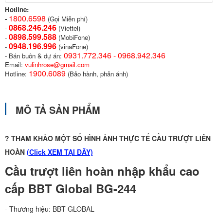
Hotline:
1800.6598
-
(Gọi Miễn phí)
0868.246.246
-
(Viettel)
0898.599.58
8
-
(MobiFone)
0948.196.996
-
(vinaFone)
0931.772.346 - 0968.942.346
- Bán buôn & dự án:
Email:
vulinhrose@gmail.com
1900.6089
Hotline:
(Bảo hành, phản ánh)
MÔ TẢ SẢN PHẨM
? THAM KHẢO MỘT SỐ HÌNH ẢNH THỰC TẾ CẦU TRƯỢT LIÊN
HOÀN
(
Click XEM TẠI ĐÂY)
Cầu trượt liên hoàn nhập khẩu cao
cấp BBT Global BG-244
- Thương hiệu: BBT GLOBAL