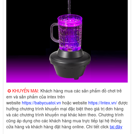
✪ KHUYẾN MẠI:
Khách hàng mua các sản phẩm đồ chơi trẻ
em và sản phẩm của intex trên
website
https://babycuatoi.vn
hoặc website
https://intex.vn/
được
hưởng chương trình khuyến mại đặc biệt theo giá trị đơn hàng
và các chương trình khuyến mại khác kèm theo. Chương trình
cũng áp dụng cho các khách hàng mua trực tiếp tại hệ thống
cửa hàng và khách hàng đặt hàng online. Chi tiết click
tại đây