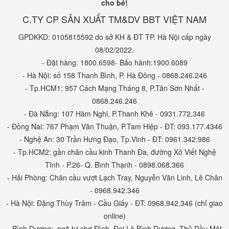
cho bé!
C.TY CP SẢN XUẤT TM&DV BBT VIỆT NAM
GPDKKD: 0105815592 do sở KH & ĐT TP. Hà Nội cấp ngày
08/02/2022.
- Đặt hàng: 1800.6598- Bảo hành:1900.6089
- Hà Nội: số 158 Thanh Bình, P. Hà Đông - 0868.246.246
- Tp.HCM1: 957 Cách Mạng Tháng 8, P.Tân Sơn Nhất -
0868.246.246
- Đà Nẵng: 107 Hàm Nghi, P.Thanh Khê - 0931.772.346
- Đồng Nai: 767 Phạm Văn Thuận, P.Tam Hiệp - ĐT: 093.177.4346
- Nghệ An: 30 Trần Hưng Đạo, Tp.Vinh - ĐT: 0961.342.986
- Tp.HCM2: gần chân cầu kinh Thanh Đa, đường Xô Viết Nghệ
Tĩnh - P.26- Q. Bình Thạnh - 0898.068.366
- Hải Phòng: Chân cầu vượt Lạch Tray, Nguyễn Văn Linh, Lê Chân
- 0968.942.346
- Hà Nội: Đặng Thùy Trâm - Cầu Giấy - ĐT: 0968.942.346 (chỉ giao
online)
- Bình Dương: ngã tư chợ Đình, Đại Lộ Bình Dương, Thủ Dầu Một