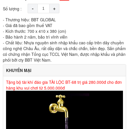
-
+
Số lượng :
- Thương hiệu: BBT GLOBAL
- Giá đã bao gồm thuế VAT
- Kích thước: 700 x 410 x 380 (cm)
- Bảo hành 2 năm, bảo trì vĩnh viễn
- Chất liệu: Nhựa nguyên sinh nhập khẩu cao cấp trên dây chuyền
công nghệ Châu Âu, rất dầy dặn và chắc chắn, bền đẹp. Sản phẩm
có chứng nhận Tổng cục TCCL Việt Nam, được nhập khẩu và phân
phối bởi cty BBT Việt Nam.
KHUYẾN MẠI
Tặng bộ tài khí đáo gia TÀI LỘC BT-68 trị giá 280.000đ cho đơn
hàng khu vui chơi từ 5.000.000đ