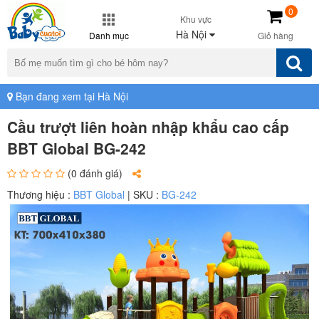
0
Khu vực
Hà Nội
Danh mục
Giỏ hàng
Bạn đang xem tại Hà Nội
Cầu trượt liên hoàn nhập khẩu cao cấp
BBT Global BG-242
(0 đánh giá)
Thương hiệu :
BBT Global
| SKU :
BG-242