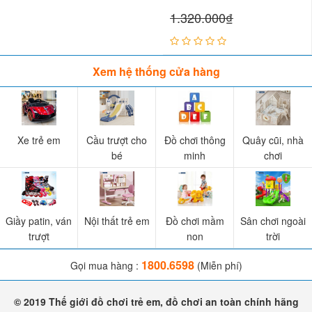
1.320.000₫
Xem hệ thống cửa hàng
Xe trẻ em
Cầu trượt cho
Đồ chơi thông
Quây cũi, nhà
bé
minh
chơi
Giầy patin, ván
Nội thất trẻ em
Đồ chơi mầm
Sân chơi ngoài
trượt
non
trời
1800.6598
Gọi mua hàng :
(Miễn phí)
© 2019 Thế giới đồ chơi trẻ em, đồ chơi an toàn chính hãng