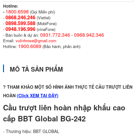
Hotline:
1800.6598
-
(Gọi Miễn phí)
0868.246.246
-
(Viettel)
0898.599.58
8
-
(MobiFone)
0948.196.996
-
(vinaFone)
0931.772.346 - 0968.942.346
- Bán buôn & dự án:
Email:
vulinhrose@gmail.com
1900.6089
Hotline:
(Bảo hành, phản ánh)
MÔ TẢ SẢN PHẨM
? THAM KHẢO MỘT SỐ HÌNH ẢNH THỰC TẾ CẦU TRƯỢT LIÊN
HOÀN
(
Click XEM TẠI ĐÂY)
Cầu trượt liên hoàn nhập khẩu cao
cấp BBT Global BG-242
- Thương hiệu: BBT GLOBAL