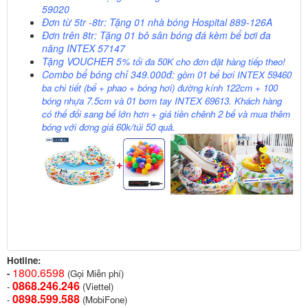
59020
Đơn từ 5tr -8tr: Tặng 01 nhà bóng Hospital 889-126A
Đơn trên 8tr: Tặng 01 bô sân bóng đá kèm bể bơi đa
năng INTEX 57147
Tặng VOUCHER 5%
tối đa 50K cho đơn đặt hàng tiếp theo!
Combo bể bóng chỉ 349.000đ:
gồm 01 bể bơi INTEX 59460
ba chi tiết (bể + phao + bóng hơi) đường kính 122cm + 100
bóng nhựa 7.5cm và 01 bơm tay INTEX 69613. Khách hàng
có thể đổi sang bể lớn hơn + giá tiền chênh 2 bể và mua thêm
bóng với đơng giá 60k/túi 50 quả.
Hotline:
1800.6598
-
(Gọi Miễn phí)
0868.246.246
-
(Viettel)
0898.599.58
8
-
(MobiFone)