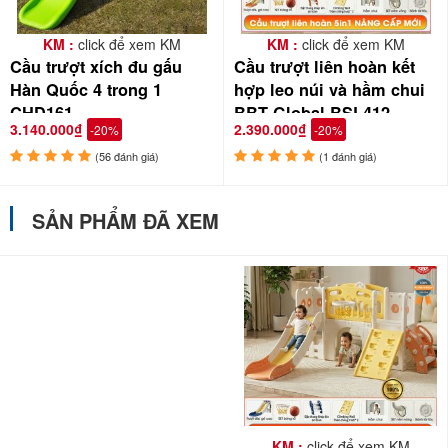
KM :
click để xem KM
KM :
click để xem KM
Cầu trượt xích đu gấu
Cầu trượt liên hoàn kết
Hàn Quốc 4 trong 1
hợp leo núi và hầm chui
CHD161
BBT Global BSL412
3.140.000₫
2.390.000₫
-20%
-20%
(56 đánh giá)
(1 đánh giá)
SẢN PHẨM ĐÃ XEM
KM :
click để xem KM