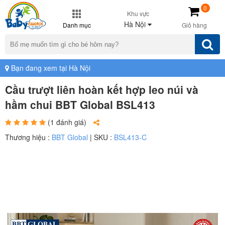
0
Khu vực
Hà Nội
Danh mục
Giỏ hàng
Bạn đang xem tại Hà Nội
Cầu trượt liên hoàn kết hợp leo núi và
hầm chui BBT Global BSL413
(1 đánh giá)
Thương hiệu :
BBT Global
| SKU :
BSL413-C