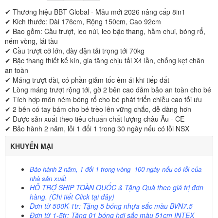
✔ Thương hiệu BBT Global - Mẫu mới 2026 nâng cấp 8in1
✔ Kich thước: Dài 176cm, Rộng 150cm, Cao 92cm
✔ Bao gồm: Cầu trượt, leo núi, leo bậc thang, hầm chui, bóng rổ,
ném vòng, lái tàu
✔ Cầu trượt cỡ lớn, dày dặn tải trọng tới 70kg
✔ Bậc thang thiết kế kín, gia tăng chịu tải X4 lần, chống kẹt chân
an toàn
✔ Máng trượt dài, có phần giảm tốc êm ái khi tiếp đất
✔ Lòng máng trượt rộng tới, gờ 2 bên cao đảm bảo an toàn cho bé
✔ Tích hợp môn ném bóng rổ cho bé phát triển chiều cao tối ưu
✔ 2 bên có tay bám cho bé trèo lên vững chắc, dễ dàng hơn
✔ Được sản xuất theo tiêu chuẩn chất lượng châu Âu - CE
✔ Bảo hành 2 năm, lỗi 1 đổi 1 trong 30 ngày nếu có lỗi NSX
KHUYẾN MẠI
Bảo hành 2 năm, 1 đổi 1 trong vòng 100 ngày nếu có lỗi của
nhà sản xuất
HỖ TRỢ SHIP TOÀN QUỐC
& Tặng Quà theo giá trị đơn
hàng. (Chi tiết Click
tại đây)
Đơn từ 500K-1tr: Tặng 5 bóng nhựa sắc màu BVN7.5
Đơn từ 1-5tr: Tặng 01 bóng hơi sắc màu 51cm INTEX