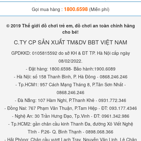
1800.6598
Gọi mua hàng :
(Miễn phí)
© 2019 Thế giới đồ chơi trẻ em, đồ chơi an toàn chính hãng
cho bé!
C.TY CP SẢN XUẤT TM&DV BBT VIỆT NAM
GPDKKD: 0105815592 do sở KH & ĐT TP. Hà Nội cấp ngày
08/02/2022.
- Đặt hàng: 1800.6598- Bảo hành:1900.6089
- Hà Nội: số 158 Thanh Bình, P. Hà Đông - 0868.246.246
- Tp.HCM1: 957 Cách Mạng Tháng 8, P.Tân Sơn Nhất -
0868.246.246
- Đà Nẵng: 107 Hàm Nghi, P.Thanh Khê - 0931.772.346
- Đồng Nai: 767 Phạm Văn Thuận, P.Tam Hiệp - ĐT: 093.177.4346
- Nghệ An: 30 Trần Hưng Đạo, Tp.Vinh - ĐT: 0961.342.986
- Tp.HCM2: gần chân cầu kinh Thanh Đa, đường Xô Viết Nghệ
Tĩnh - P.26- Q. Bình Thạnh - 0898.068.366
- Hải Phòng: Chân cầu vượt Lạch Tray, Nguyễn Văn Linh, Lê Chân