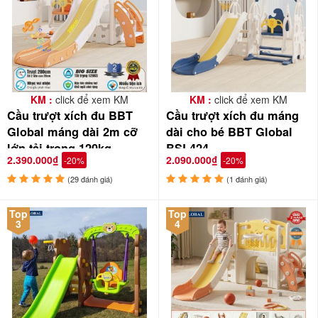
KM :
click để xem KM
KM :
click để xem KM
Cầu trượt xích đu BBT
Cầu trượt xích đu máng
Global máng dài 2m cỡ
dài cho bé BBT Global
lớn tải trọng 120kg
BSL424
2.390.000₫
2.090.000₫
-20%
-20%
BSL411
(29 đánh giá)
(1 đánh giá)
Top
Top
3
4