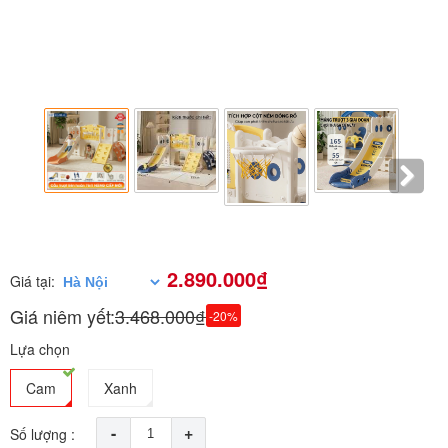
2.890.000₫
Giá tại:
Giá niêm yết:
3.468.000₫
-20%
Lựa chọn
Cam
Xanh
-
+
Số lượng :