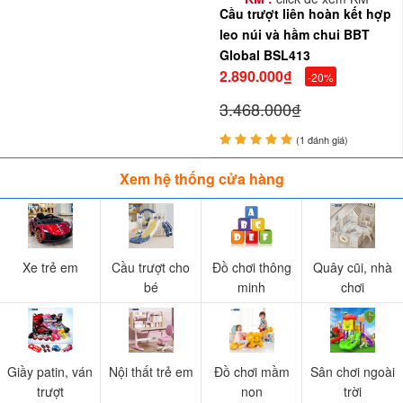
Cầu trượt liên hoàn kết hợp
leo núi và hầm chui BBT
Global BSL413
2.890.000₫
-20%
3.468.000₫
(1 đánh giá)
Xem hệ thống cửa hàng
Xe trẻ em
Cầu trượt cho
Đồ chơi thông
Quây cũi, nhà
bé
minh
chơi
Giầy patin, ván
Nội thất trẻ em
Đồ chơi mầm
Sân chơi ngoài
trượt
non
trời