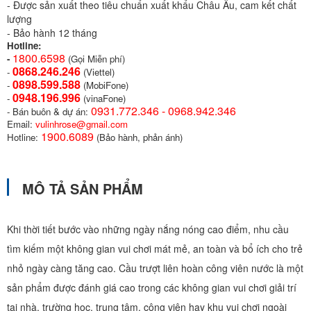
- Được sản xuất theo tiêu chuẩn xuất khẩu Châu Âu, cam kết chất
lượng
- Bảo hành 12 tháng
Hotline:
1800.6598
-
(Gọi Miễn phí)
0868.246.246
-
(Viettel)
0898.599.58
8
-
(MobiFone)
0948.196.996
-
(vinaFone)
0931.772.346 - 0968.942.346
- Bán buôn & dự án:
Email:
vulinhrose@gmail.com
1900.6089
Hotline:
(Bảo hành, phản ánh)
MÔ TẢ SẢN PHẨM
Khi thời tiết bước vào những ngày nắng nóng cao điểm, nhu cầu
tìm kiếm một không gian vui chơi mát mẻ, an toàn và bổ ích cho trẻ
nhỏ ngày càng tăng cao. Cầu trượt liên hoàn công viên nước là một
sản phẩm được đánh giá cao trong các không gian vui chơi giải trí
tại nhà, trường học, trung tâm, công viên hay khu vui chơi ngoài