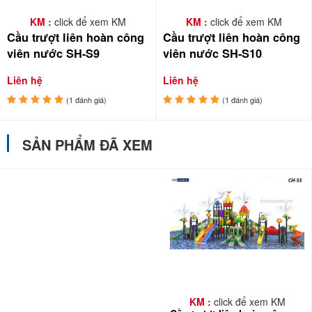
triển tư duy không gian, khả năng giải quyết vấn đề và óc quan sát.
KM :
click để xem KM
KM :
click để xem KM
Cầu trượt liên hoàn công
Cầu trượt liên hoàn công
viên nước SH-S9
viên nước SH-S10
Liên hệ
Liên hệ
(1 đánh giá)
(1 đánh giá)
SẢN PHẨM ĐÃ XEM
Cầu trượt liên hoàn công viên nước cho trẻ con
? Hình thành tính tự lập và tinh thần đồng đội
Khi chơi cùng bạn bè hoặc anh chị em, trẻ sẽ học cách chờ lượt,
KM :
click để xem KM