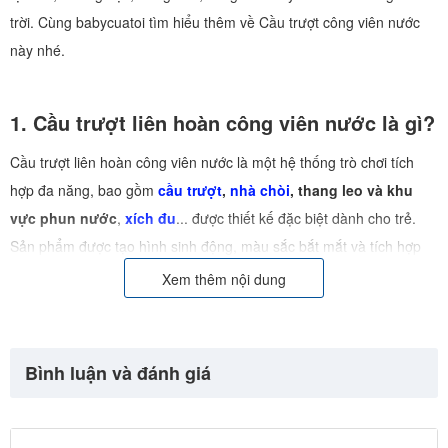
trời. Cùng babycuatoi tìm hiểu thêm về Cầu trượt công viên nước
này nhé.
1. Cầu trượt liên hoàn công viên nước là gì?
Cầu trượt liên hoàn công viên nước là một hệ thống trò chơi tích
hợp đa năng, bao gồm
cầu trượt
,
nhà chòi
, thang leo và khu
vực phun nước
,
xích đu
...
được thiết kế đặc biệt dành cho trẻ.
Sản phẩm được tạo hình sinh động, màu sắc bắt mắt và tích hợp
nhiều chức năng vận động, vừa giúp bé giải trí, vừa hỗ trợ phát
Xem thêm nội dung
triển thể chất và trí tuệ toàn diện.
Bình luận và đánh giá