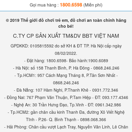
1800.6598
Gọi mua hàng :
(Miễn phí)
© 2019 Thế giới đồ chơi trẻ em, đồ chơi an toàn chính hãng
cho bé!
C.TY CP SẢN XUẤT TM&DV BBT VIỆT NAM
GPDKKD: 0105815592 do sở KH & ĐT TP. Hà Nội cấp ngày
08/02/2022.
- Đặt hàng: 1800.6598- Bảo hành:1900.6089
- Hà Nội: số 158 Thanh Bình, P. Hà Đông - 0868.246.246
- Tp.HCM1: 957 Cách Mạng Tháng 8, P.Tân Sơn Nhất -
0868.246.246
Cầu trượt liên hoàn công viên nước khu vui chơi mùa hè cho bé
- Đà Nẵng: 107 Hàm Nghi, P.Thanh Khê - 0931.772.346
- Đồng Nai: 767 Phạm Văn Thuận, P.Tam Hiệp - ĐT: 093.177.4346
- Nghệ An: 30 Trần Hưng Đạo, Tp.Vinh - ĐT: 0961.342.986
- Tp.HCM2: gần chân cầu kinh Thanh Đa, đường Xô Viết Nghệ
Với thiết kế
dễ lắp ráp, tháo gọn
, người dùng có thể
di chuyển
Tĩnh - P.26- Q. Bình Thạnh - 0898.068.366
linh hoạt
tùy theo không gian. Một số mẫu còn cho phép mở rộng
- Hải Phòng: Chân cầu vượt Lạch Tray, Nguyễn Văn Linh, Lê Chân
hoặc thu gọn khu vực chơi, rất tiện lợi cho những gia đình có diện