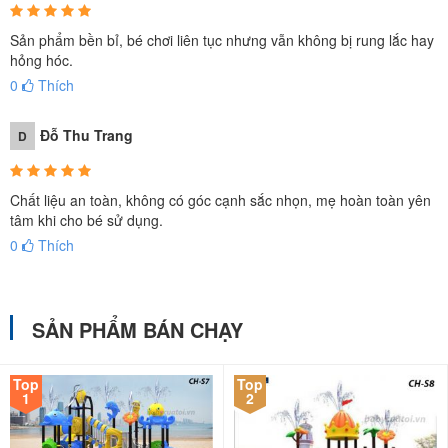
Sản phẩm bền bỉ, bé chơi liên tục nhưng vẫn không bị rung lắc hay
hỏng hóc.
0
Thích
Đỗ Thu Trang
D
Chất liệu an toàn, không có góc cạnh sắc nhọn, mẹ hoàn toàn yên
tâm khi cho bé sử dụng.
0
Thích
Cầu trượt liên hoàn công viên nước cho bé
SẢN PHẨM BÁN CHẠY
Cầu trượt được phối màu
tươi tắn, thu hút thị giác
và khơi gợi sự
hứng thú cho trẻ ngay từ cái nhìn đầu tiên. Một số mẫu còn tích
Top
Top
1
2
hợp hình thú dễ thương. giúp bé phát triển khả năng nhận biết hình
khối và màu sắc.