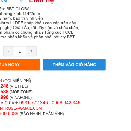
iệu: BBT GLOBAL
: đường kính 114*2mm
 năm, bảo trì vĩnh viễn
: Nhựa LLDPE nhập khẩu cao cấp trên dây
 nghệ Châu Âu, rất dầy dặn và chắc chắn,
ản phẩm có chứng nhận Tổng cục TCCL
ược nhập khẩu và phân phối bởi cty BBT
-
+
MUA NGAY
THÊM VÀO GIỎ HÀNG
8
(GỌI MIỄN PHÍ)
.246
(VIETTEL)
.58
8
(MOBIFONE)
.996
(VINAFONE)
0931.772.346 - 0968.942.346
 & DỰ ÁN:
INHROSE@GMAIL.COM
900.6089
(BẢO HÀNH, PHẢN ÁNH)