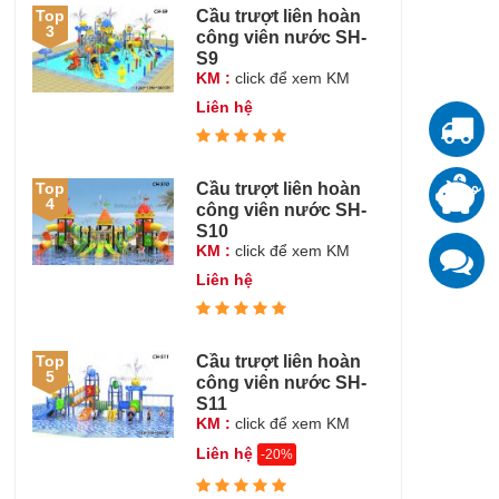
Cầu trượt liên hoàn
Top
3
công viên nước SH-
S9
KM :
click để xem KM
Liên hệ
T
T
Cầu trượt liên hoàn
Top
4
đ
công viên nước SH-
S10
K
KM :
click để xem KM
z
Liên hệ
Cầu trượt liên hoàn
Top
5
công viên nước SH-
S11
KM :
click để xem KM
Liên hệ
-20%