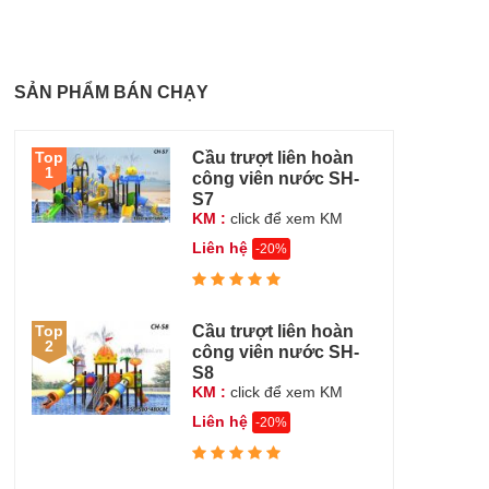
SẢN PHẨM BÁN CHẠY
Cầu trượt liên hoàn
Top
1
công viên nước SH-
S7
KM :
click để xem KM
Liên hệ
-20%
Cầu trượt liên hoàn
Top
2
công viên nước SH-
S8
KM :
click để xem KM
Liên hệ
-20%