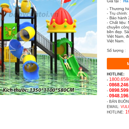
Giá tại :
- Thương h
- Trụ chính
- Bảo hành 2
- Chất liệu
chuyền công
bền đẹp. S
Việt Nam, đ
Việt Nam.
Số lượng :
HOTLINE:
1800.659
-
0868.246
-
0898.599
-
0948.196
-
- BÁN BUÔN
EMAIL:
VUL
1
HOTLINE: