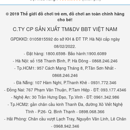
© 2019 Thế giới đồ chơi trẻ em, đồ chơi an toàn chính hãng
cho bé!
C.TY CP SẢN XUẤT TM&DV BBT VIỆT NAM
GPDKKD: 0105815592 do sở KH & ĐT TP. Hà Nội cấp ngày
08/02/2022.
- Đặt hàng: 1800.6598- Bảo hành:1900.6089
- Hà Nội: số 158 Thanh Bình, P. Hà Đông - 0868.246.246
- Tp.HCM1: 957 Cách Mạng Tháng 8, P.Tân Sơn Nhất -
0868.246.246
- Đà Nẵng: 107 Hàm Nghi, P.Thanh Khê - 0931.772.346
- Đồng Nai: 767 Phạm Văn Thuận, P.Tam Hiệp - ĐT: 093.177.4346
- Nghệ An: 30 Trần Hưng Đạo, Tp.Vinh - ĐT: 0961.342.986
- Tp.HCM2: gần chân cầu kinh Thanh Đa, đường Xô Viết Nghệ
Tĩnh - P.26- Q. Bình Thạnh - 0898.068.366
- Hải Phòng: Chân cầu vượt Lạch Tray, Nguyễn Văn Linh, Lê Chân
- 0968.942.346