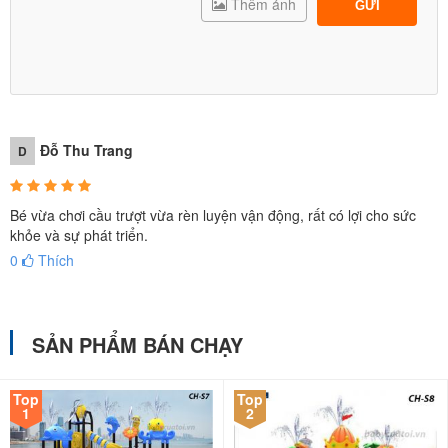
Thêm ảnh
GỬI
Đỗ Thu Trang
D
Bé vừa chơi cầu trượt vừa rèn luyện vận động, rất có lợi cho sức
khỏe và sự phát triển.
0
Thích
SẢN PHẨM BÁN CHẠY
Top
Top
1
2