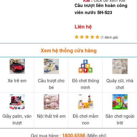
Cầu trượt liên hoàn công
viên nước SH-S23
Liên hệ
(1 đánh giá)
Xem hệ thống cửa hàng
Xe trẻ em
Cầu trượt cho
Đồ chơi thông
Quây cũi, nhà
bé
minh
chơi
Giầy patin, ván
Nội thất trẻ em
Đồ chơi mầm
Sân chơi ngoài
trượt
non
trời
1800.6598
Gọi mua hàng :
(Miễn phí)