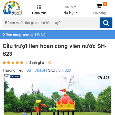
0
Khu vực
Hà Nội
Danh mục
Giỏ hàng
Bạn đang xem tại Hà Nội
Cầu trượt liên hoàn công viên nước SH-
S23
(1 đánh giá)
Thương hiệu :
BBT Global
| SKU :
SH-S23