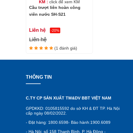
KM :
click để xem KM
Cầu trượt liên hoàn công
Cầu trượt được phối màu
tươi tắn, thu hút thị giác
và k
mẫu còn tích hợp hình thú dễ thương. giúp bé phát triển
viên nước SH-S21
Liên hệ
3. Lợi ích nổi bật khi sử dụng cầu tr
-20%
Liên hệ
Không chỉ là món đồ chơi thông thường,
cầu trượt liên
(1 đánh giá)
cho sự phát triển của trẻ:
? Kích thích vận động thể chất
Trò chơi với cầu trượt giúp bé rèn luyện khả năng giữ t
cơ toàn thân. Đặc biệt, khi tích hợp phun nước, trẻ sẽ đ
THÔNG TIN
? Tăng khả năng tư duy và khám phá
Cấu trúc
cầu trượt liên hoàn
giúp bé tự học cách di chuyể
bé phát triển tư duy không gian, khả năng giải quyết vấn
C.TY CP SẢN XUẤT TM&DV BBT VIỆT NAM
GPDKKD: 0105815592 do sở KH & ĐT TP. Hà Nội
cấp ngày 08/02/2022.
- Đặt hàng: 1800.6598- Bảo hành:1900.6089
- Hà Nội: số 158 Thanh Bình, P. Hà Đông -