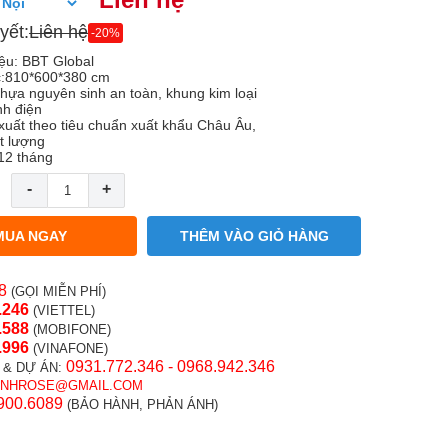
yết:
Liên hệ
-20%
ệu: BBT Global
c:810*600*380 cm
 nhựa nguyên sinh an toàn, khung kim loại
nh điện
xuất theo tiêu chuẩn xuất khẩu Châu Âu,
t lượng
12 tháng
-
+
MUA NGAY
THÊM VÀO GIỎ HÀNG
8
(GỌI MIỄN PHÍ)
.246
(VIETTEL)
.58
8
(MOBIFONE)
.996
(VINAFONE)
0931.772.346 - 0968.942.346
 & DỰ ÁN:
INHROSE@GMAIL.COM
900.6089
(BẢO HÀNH, PHẢN ÁNH)