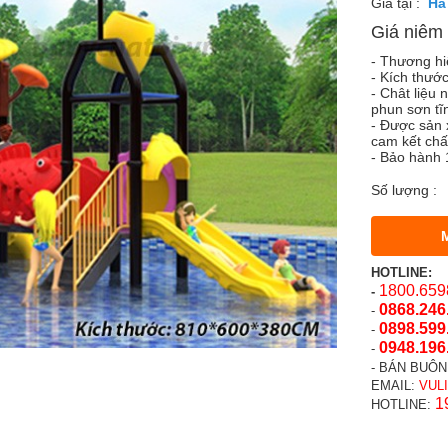
Giá tại :
Giá niêm 
- Thương hi
- Kích thướ
- Chât liệu
phun sơn tĩ
- Được sản 
cam kết chấ
- Bảo hành 
Số lượng :
HOTLINE:
1800.659
-
0868.246
-
0898.599
-
0948.196
-
- BÁN BUÔN
EMAIL:
VUL
1
HOTLINE: