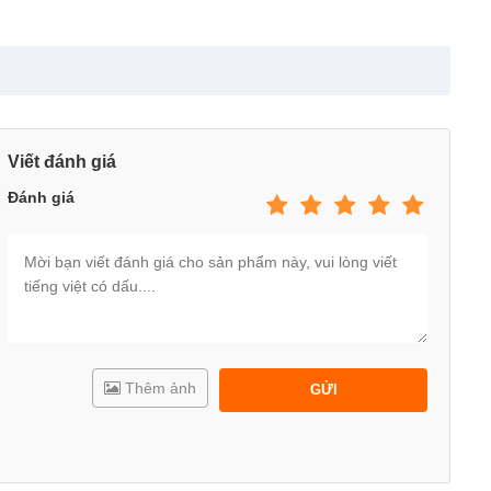
n hoàn công viên nước được trang bị
vòi phun nước, máng trượt
n cảm giác như bé đang chơi tại một khu vui chơi chuyên
mỹ cao
ầu trượt liên hoàn công viên nước
chính là
chất lượng thiết
Viết đánh giá
Đánh giá
 cấp
, không chứa BPA, không gây độc hại và hoàn toàn an toàn
u lực được gia cố bằng vật liệu chắc chắn, có khả năng chịu tải
mịn màng
, đảm bảo không gây trầy xước hay nguy hiểm trong
 để bé trượt nhanh mà vẫn kiểm soát được tốc độ.
Thêm ảnh
GỬI