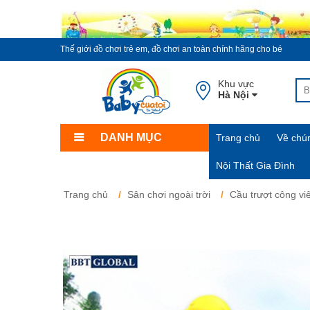
Thế giới đồ chơi trẻ em, đồ chơi an toàn chính hãng cho bé
Khu vực
Hà Nội
DANH MỤC
Trang chủ
Về chún
Nội Thất Gia Đình
Trang chủ
Sân chơi ngoài trời
Cầu trượt công vi