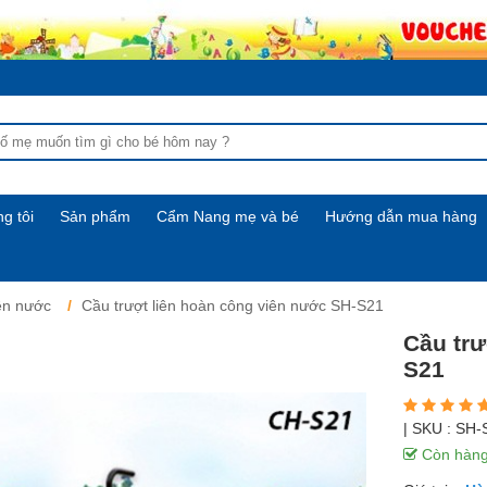
g tôi
Sản phẩm
Cẩm Nang mẹ và bé
Hướng dẫn mua hàng
ên nước
Cầu trượt liên hoàn công viên nước SH-S21
Cầu trư
S21
| SKU :
SH-
Còn hàn