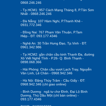
0868.246.246
- Tp.HCM1: 957 Cách Mạng Tháng 8, P.Tân Sơn
Nhất - 0868.246.246
- Đà Nẵng: 107 Hàm Nghi, P.Thanh Khê -
0931.772.346
- Đồng Nai: 767 Phạm Văn Thuận, P.Tam
Hiệp - ĐT: 093.177.4346
- Nghệ An: 30 Trần Hưng Đạo, Tp.Vinh - ĐT:
0961.342.986
- Tp.HCM2: gần chân cầu kinh Thanh Đa, đường
Xô Viết Nghệ Tĩnh - P.26- Q. Bình Thạnh -
0898.068.366
- Hải Phòng: Chân cầu vượt Lạch Tray, Nguyễn
Văn Linh, Lê Chân - 0968.942.346
- Hà Nội: Đặng Thùy Trâm - Cầu Giấy - ĐT:
Cầu trượt liên hoàn công viên nước cho trẻ con
0968.942.346 (chỉ giao online)
- Bình Dương: ngã tư chợ Đình, Đại Lộ Bình
Dương, Thủ Dầu Một (chỉ bán online) -
093.177.4346
? Hình thành tính tự lập và tinh thần đồng