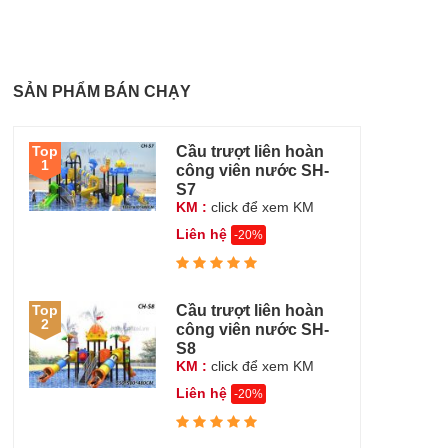
SẢN PHẨM BÁN CHẠY
Cầu trượt liên hoàn
Top
1
công viên nước SH-
S7
KM :
click để xem KM
Liên hệ
-20%
Cầu trượt liên hoàn
Top
2
công viên nước SH-
S8
KM :
click để xem KM
Liên hệ
-20%