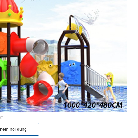
em
hêm nội dung