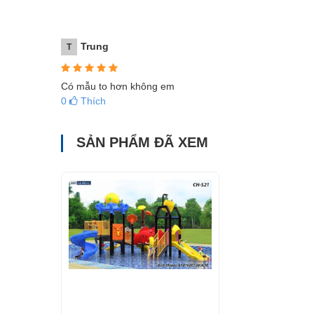
Trung
T
Có mẫu to hơn không em
0
Thích
SẢN PHẨM ĐÃ XEM
Cầu trượt liên hoàn công viên nước cho bé