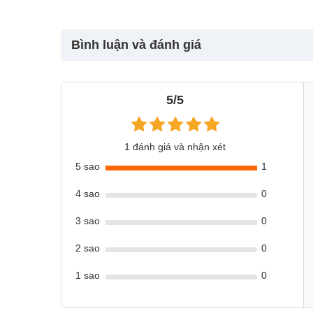
Khác với các loại cầu trượt thông thường, cầu trượt liê
rộng và các trò chơi kết hợp đa dạng khác
– mang đế
nghiệp.
Bình luận và đánh giá
2. Thiết kế an toàn – Bền bỉ – Thẩm 
Một trong những yếu tố làm nên sức hút mạnh mẽ của
c
5/5
kế vượt trội
:
Chất liệu cao cấp, thân thiện với trẻ
1 đánh giá và nhận xét
Toàn bộ sản phẩm được làm từ
nhựa nguyên sinh cao
5 sao
1
cho làn da nhạy cảm của bé. Khung trụ và các chi tiết chị
tốt, chống nứt gãy khi sử dụng lâu dài.
4 sao
0
Thiết kế tròn bo, không góc cạnh
3 sao
0
Tất cả các cạnh, góc của sản phẩm đều được
bo tròn 
quá trình bé vui chơi. Mặt cầu trượt có độ nhám vừa đủ
2 sao
0
Màu sắc tươi sáng, họa tiết ngộ nghĩnh
1 sao
0