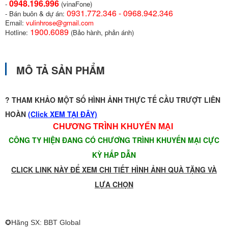
0948.196.996
-
(vinaFone)
0931.772.346 - 0968.942.346
- Bán buôn & dự án:
Email:
vulinhrose@gmail.com
1900.6089
Hotline:
(Bảo hành, phản ánh)
MÔ TẢ SẢN PHẨM
? THAM KHẢO MỘT SỐ HÌNH ẢNH THỰC TẾ CẦU TRƯỢT LIÊN
HOÀN
(
Click XEM TẠI ĐÂY)
CHƯƠNG TRÌNH KHUYẾN MẠI
CÔNG TY HIỆN ĐANG CÓ CHƯƠNG TRÌNH KHUYẾN MẠI CỰC
KỲ HẤP DẪN
CLICK LINK NÀY ĐỂ XEM CHI TIẾT HÌNH ẢNH QUÀ TẶNG VÀ
LỰA CHỌN
✪Hãng SX: BBT Global