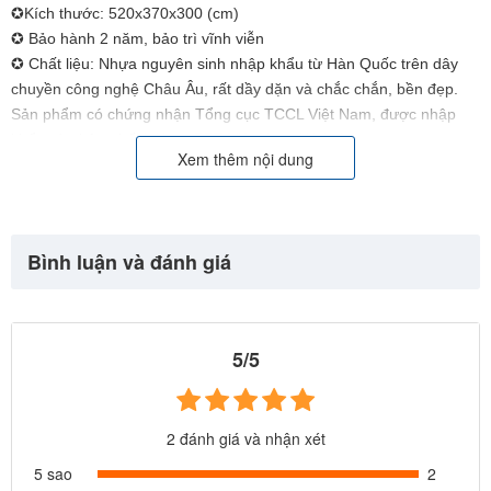
✪Kích thước: 520x370x300
(cm)
✪ Bảo hành 2 năm, bảo trì vĩnh viễn
✪ Chất liệu: Nhựa nguyên sinh nhập khẩu từ Hàn Quốc trên dây
chuyền công nghệ Châu Âu, rất dầy dặn và chắc chắn, bền đẹp.
Sản phẩm có chứng nhận Tổng cục TCCL Việt Nam, được nhập
khẩu và phân phối bởi cty BBT Việt Nam. Website:
Xem thêm nội dung
https://babycuatoi.vn - https://thietbivuichoi.vn/
Bình luận và đánh giá
5/5
2 đánh giá và nhận xét
5 sao
2