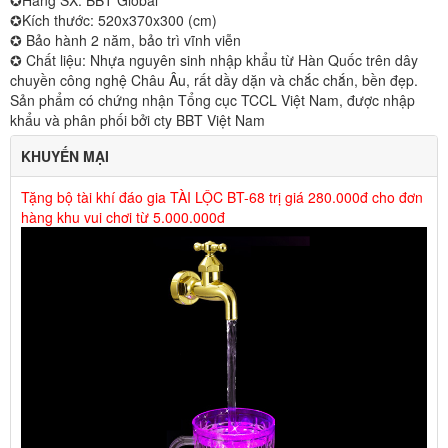
✪Hãng SX: BBT Global
✪Kích thước: 520x370x300 (cm)
✪ Bảo hành 2 năm, bảo trì vĩnh viễn
✪ Chất liệu: Nhựa nguyên sinh nhập khẩu từ Hàn Quốc trên dây
chuyền công nghệ Châu Âu, rất dầy dặn và chắc chắn, bền đẹp.
Sản phẩm có chứng nhận Tổng cục TCCL Việt Nam, được nhập
khẩu và phân phối bởi cty BBT Việt Nam
KHUYẾN MẠI
Tặng bộ tài khí đáo gia TÀI LỘC BT-68 trị giá 280.000đ cho đơn
hàng khu vui chơi từ 5.000.000đ