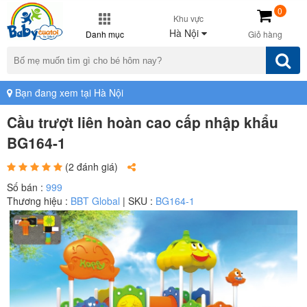
0
Khu vực
Hà Nội
Danh mục
Giỏ hàng
Bạn đang xem tại Hà Nội
Cầu trượt liên hoàn cao cấp nhập khẩu
BG164-1
(2 đánh giá)
Số bán :
999
Thương hiệu :
BBT Global
| SKU :
BG164-1