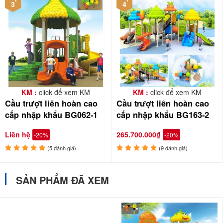
3
4
BABYCUATOI.VN với 15 năm kinh nghiệm trong lĩnh vực thiết kế,
lắp đặt và cung cấp các thiết bị sân chơi, cầu trượt liên hoàn nhập
khẩu BBT Global chất lượng Châu Âu, mang đến cho con sân chơi
an toàn, bổ ích, đội kỹ thuật viên đồng hành bảo trì, bảo dưỡng
trong quá trình sử dụng. Một số hình ảnh lắp đặt cầu trượt liên
hoàn tại trường mầm non, khu vui chơi resort, nhà hàng, khách
KM :
click để xem KM
KM :
click để xem KM
sạn, trung tâm tiêm chủng, bệnh viện,...
Cầu trượt liên hoàn cao
Cầu trượt liên hoàn cao
cấp nhập khẩu BG062-1
cấp nhập khẩu BG163-2
Liên hệ
265.700.000₫
-20%
-20%
(5 đánh giá)
(9 đánh giá)
SẢN PHẨM ĐÃ XEM