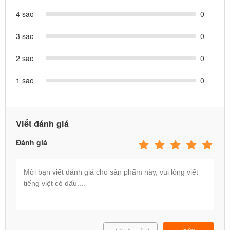
4 sao
0
3 sao
0
2 sao
0
Cầu trượt liên hoàn cao cấp nhập khẩu
1 sao
0
Châu Âu -CE
Cầu trượt liên hoàn ngoài trời thương hiệu
BBT Global
được thiết
Viết đánh giá
kế và sản xuất theo tiêu chuẩn chất lượng cao cấp của Châu Âu.
Với chất liệu nhựa nguyên sinh cao cấp, thân thiện với môi trường
Đánh giá
và an toàn tuyệt đối cho trẻ nhỏ, sản phẩm đảm bảo độ bền bỉ
trước mọi điều kiện thời tiết khắc nghiệt.
Thiết kế thông minh, đa năng
Cầu trượt liên hoàn đa năng
với các khu vực chơi đa dạng
như: cầu trượt đơn, cầu trượt xoắn, leo núi, đường hầm và
các trò chơi vận động khác tùy mẫu