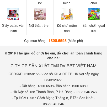
bé
minh
chơi
Giầy patin, ván
Nội thất trẻ em
Đồ chơi mầm
Sân chơi ngoài
trượt
non
trời
1800.6598
Gọi mua hàng :
(Miễn phí)
© 2019 Thế giới đồ chơi trẻ em, đồ chơi an toàn chính hãng
cho bé!
C.TY CP SẢN XUẤT TM&DV BBT VIỆT NAM
GPDKKD: 0105815592 do sở KH & ĐT TP. Hà Nội cấp ngày
08/02/2022.
- Đặt hàng: 1800.6598- Bảo hành:1900.6089
- Hà Nội: số 158 Thanh Bình, P. Hà Đông - 0868.246.246
- Tp.HCM1: 957 Cách Mạng Tháng 8, P.Tân Sơn Nhất -
0868.246.246