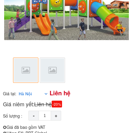
Liên hệ
Giá tại:
Giá niêm yết:
Liên hệ
-20%
-
+
Số lượng :
✪Giá đã bao gồm VAT