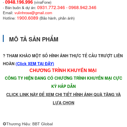
0948.196.996
-
(vinaFone)
0931.772.346 - 0968.942.346
- Bán buôn & dự án:
Email:
vulinhrose@gmail.com
1900.6089
Hotline:
(Bảo hành, phản ánh)
MÔ TẢ SẢN PHẨM
? THAM KHẢO MỘT SỐ HÌNH ẢNH THỰC TẾ CẦU TRƯỢT LIÊN
HOÀN
(
Click XEM TẠI ĐÂY)
CHƯƠNG TRÌNH KHUYẾN MẠI
CÔNG TY HIỆN ĐANG CÓ CHƯƠNG TRÌNH KHUYẾN MẠI CỰC
KỲ HẤP DẪN
CLICK LINK NÀY ĐỂ XEM CHI TIẾT HÌNH ẢNH QUÀ TẶNG VÀ
LỰA CHỌN
✪Thương Hiệu: BBT Global