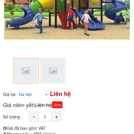
Liên hệ
Giá tại:
Giá niêm yết:
Liên hệ
-20%
-
+
Số lượng :
✪Giá đã bao gồm VAT