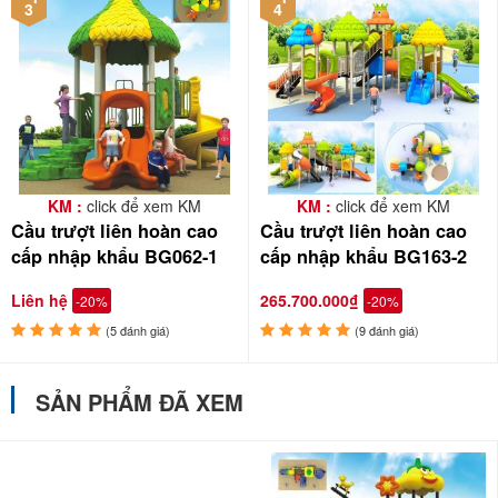
3
4
BABYCUATOI.VN với 15 năm kinh nghiệm trong lĩnh vực thiết kế,
lắp đặt và cung cấp các thiết bị sân chơi, cầu trượt liên hoàn nhập
khẩu BBT Global chất lượng Châu Âu, mang đến cho con sân chơi
an toàn, bổ ích, đội kỹ thuật viên đồng hành bảo trì, bảo dưỡng
trong quá trình sử dụng. Một số hình ảnh lắp đặt cầu trượt liên
hoàn tại trường mầm non, khu vui chơi resort, nhà hàng, khách
KM :
click để xem KM
KM :
click để xem KM
sạn, trung tâm tiêm chủng, bệnh viện,...
Cầu trượt liên hoàn cao
Cầu trượt liên hoàn cao
cấp nhập khẩu BG062-1
cấp nhập khẩu BG163-2
Liên hệ
265.700.000₫
-20%
-20%
(5 đánh giá)
(9 đánh giá)
SẢN PHẨM ĐÃ XEM