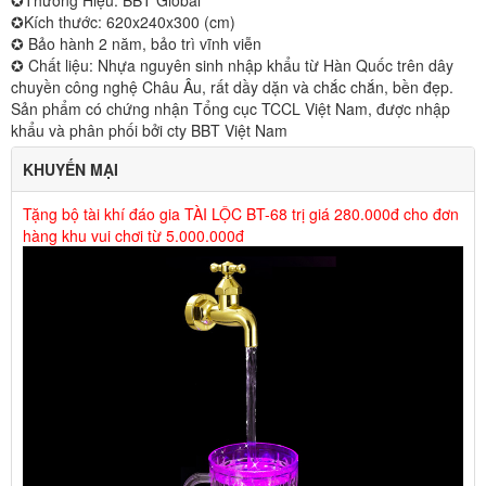
✪Thương Hiệu: BBT Global
✪Kích thước: 620x240x300 (cm)
✪ Bảo hành 2 năm, bảo trì vĩnh viễn
✪ Chất liệu: Nhựa nguyên sinh nhập khẩu từ Hàn Quốc trên dây
chuyền công nghệ Châu Âu, rất dầy dặn và chắc chắn, bền đẹp.
Sản phẩm có chứng nhận Tổng cục TCCL Việt Nam, được nhập
khẩu và phân phối bởi cty BBT Việt Nam
KHUYẾN MẠI
Tặng bộ tài khí đáo gia TÀI LỘC BT-68 trị giá 280.000đ cho đơn
hàng khu vui chơi từ 5.000.000đ