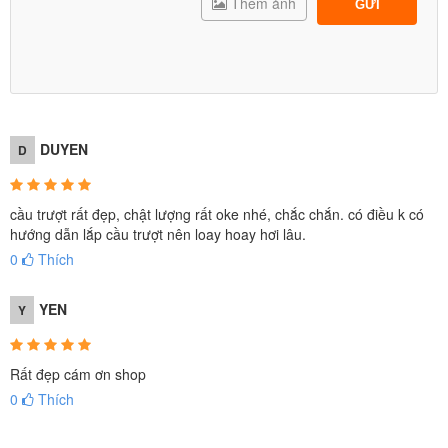
Thêm ảnh
GỬI
Màu sắc tươi sáng, kích thích thị giác và giúp trẻ cảm thấy
hứng thú khi chơi.
Lợi ích vượt trội cho trẻ
Phát triển thể chất toàn diện
: Các hoạt động leo trèo, trượt
và vận động giúp trẻ rèn luyện cơ bắp, tăng cường sự dẻo
dai và khả năng phối hợp.
DUYEN
D
Phát triển kỹ năng xã hội
: Trẻ sẽ học cách chia sẻ, giao
tiếp và hợp tác khi chơi cùng bạn bè tại khu vực cầu trượt liên
hoàn.
cầu trượt rất đẹp, chật lượng rất oke nhé, chắc chắn. có điều k có
Khuyến khích tư duy sáng tạo
: Các trò chơi liên hoàn đa
hướng dẫn lắp cầu trượt nên loay hoay hơi lâu.
dạng khơi gợi trí tưởng tượng và sự sáng tạo của trẻ.
0
Thích
Sự lựa chọn không thể thiếu cho mọi khu vui chơi
Hiện nay,
cầu trượt liên hoàn ngoài trời
của
BBT Global
YEN
Y
đã trở thành lựa chọn phổ biến tại các
khu vui chơi công
cộng, trường học, khu dân cư và khu nghỉ dưỡng cao
cấp
.
Rất đẹp cám ơn shop
Với thiết kế đa dạng và đáp ứng nhiều độ tuổi, sản phẩm
0
Thích
không chỉ mang đến niềm vui mà còn tạo nên điểm nhấn
hấp dẫn cho không gian vui chơi.
Cam kết từ BBT Global