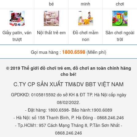
bé
minh
chơi
Giầy patin, ván
Nội thất trẻ em
Đồ chơi mầm
Sân chơi ngoài
trượt
non
trời
1800.6598
Gọi mua hàng :
(Miễn phí)
© 2019 Thế giới đồ chơi trẻ em, đồ chơi an toàn chính hãng
cho bé!
C.TY CP SẢN XUẤT TM&DV BBT VIỆT NAM
GPDKKD: 0105815592 do sở KH & ĐT TP. Hà Nội cấp ngày
08/02/2022.
- Đặt hàng: 1800.6598- Bảo hành:1900.6089
- Hà Nội: số 158 Thanh Bình, P. Hà Đông - 0868.246.246
- Tp.HCM1: 957 Cách Mạng Tháng 8, P.Tân Sơn Nhất -
0868.246.246