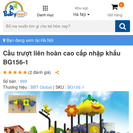
0
Khu vực
Hà Nội
Danh mục
Giỏ hàng
Bạn đang xem tại Hà Nội
Cầu trượt liên hoàn cao cấp nhập khẩu
BG156-1
(2 đánh giá)
Số bán :
999
Thương hiệu :
BBT Global
| SKU :
BG156-1