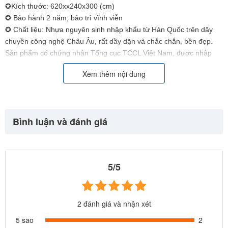
✪Kích thước: 620xx240x300
(cm)
✪ Bảo hành 2 năm, bảo trì vĩnh viễn
✪ Chất liệu: Nhựa nguyên sinh nhập khẩu từ Hàn Quốc trên dây
chuyền công nghệ Châu Âu, rất dầy dặn và chắc chắn, bền đẹp.
Sản phẩm có chứng nhận Tổng cục TCCL Việt Nam, được nhập
khẩu và phân phối bởi cty BBT Việt Nam. Website:
Xem thêm nội dung
https://babycuatoi.vn - https://thietbivuichoi.vn/
Bình luận và đánh giá
5/5
2 đánh giá và nhận xét
5 sao
2