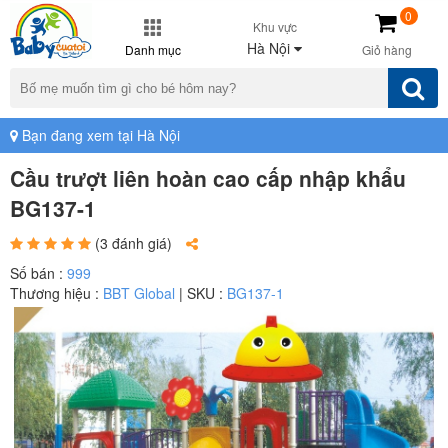
0
Khu vực
Hà Nội
Danh mục
Giỏ hàng
Bạn đang xem tại Hà Nội
Cầu trượt liên hoàn cao cấp nhập khẩu
BG137-1
(3 đánh giá)
Số bán :
999
Thương hiệu :
BBT Global
| SKU :
BG137-1