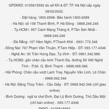
GPDKKD: 0105815592 do sở KH & ĐT TP. Hà Nội cấp ngày
08/02/2022.
- Đặt hàng: 1800.6598- Bảo hành:1900.6089
- Hà Nội: số 158 Thanh Bình, P. Hà Đông - 0868.246.246
- Tp.HCM1: 957 Cách Mạng Tháng 8, P.Tân Sơn Nhất -
0868.246.246
- Đà Nẵng: 107 Hàm Nghi, P.Thanh Khê - 0931.772.346
- Đồng Nai: 767 Phạm Văn Thuận, P.Tam Hiệp - ĐT: 093.177.4346
- Nghệ An: 30 Trần Hưng Đạo, Tp.Vinh - ĐT: 0961.342.986
- Tp.HCM2: gần chân cầu kinh Thanh Đa, đường Xô Viết Nghệ
Tĩnh - P.26- Q. Bình Thạnh - 0898.068.366
- Hải Phòng: Chân cầu vượt Lạch Tray, Nguyễn Văn Linh, Lê Chân
- 0968.942.346
- Hà Nội: Đặng Thùy Trâm - Cầu Giấy - ĐT: 0968.942.346 (chỉ giao
online)
- Bình Dương: ngã tư chợ Đình, Đại Lộ Bình Dương, Thủ Dầu Một
(chỉ bán online) - 093.177.4346
ĐKKD : 0105815592