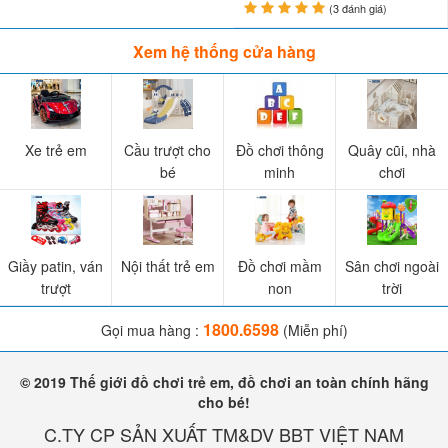
(3 đánh giá)
Xem hệ thống cửa hàng
Xe trẻ em
Cầu trượt cho
Đồ chơi thông
Quây cũi, nhà
bé
minh
chơi
Giầy patin, ván
Nội thất trẻ em
Đồ chơi mầm
Sân chơi ngoài
trượt
non
trời
1800.6598
Gọi mua hàng :
(Miễn phí)
© 2019 Thế giới đồ chơi trẻ em, đồ chơi an toàn chính hãng
cho bé!
C.TY CP SẢN XUẤT TM&DV BBT VIỆT NAM