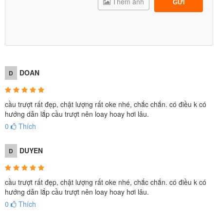
Thêm ảnh
GỬI
Phát triển thể chất toàn diện
: Các hoạt động leo trèo, trượt
và vận động giúp trẻ rèn luyện cơ bắp, tăng cường sự dẻo
dai và khả năng phối hợp.
Phát triển kỹ năng xã hội
: Trẻ sẽ học cách chia sẻ, giao
tiếp và hợp tác khi chơi cùng bạn bè tại khu vực cầu trượt liên
hoàn.
Khuyến khích tư duy sáng tạo
: Các trò chơi liên hoàn đa
DOAN
D
dạng khơi gợi trí tưởng tượng và sự sáng tạo của trẻ.
Sự lựa chọn không thể thiếu cho mọi khu vui chơi
cầu trượt rất đẹp, chật lượng rất oke nhé, chắc chắn. có điều k có
Hiện nay,
cầu trượt liên hoàn ngoài trời
của
BBT Global
đã trở thành lựa chọn phổ biến tại các
khu vui chơi công
hướng dẫn lắp cầu trượt nên loay hoay hơi lâu.
cộng, trường học, khu dân cư và khu nghỉ dưỡng cao
0
Thích
cấp
.
Với thiết kế đa dạng và đáp ứng nhiều độ tuổi, sản phẩm
DUYEN
D
không chỉ mang đến niềm vui mà còn tạo nên điểm nhấn
hấp dẫn cho không gian vui chơi.
Cam kết từ BBT Global
cầu trượt rất đẹp, chật lượng rất oke nhé, chắc chắn. có điều k có
Sản phẩm chính hãng nhập khẩu Châu Âu - CE
hướng dẫn lắp cầu trượt nên loay hoay hơi lâu.
Bảo hành 2 năm, bảo trì trọn đời, hỗ trợ lắp đặt toàn
0
Thích
quốc