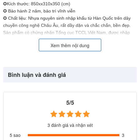
✪Kích thước: 850xx310x350
(cm)
✪ Bảo hành 2 năm, bảo trì vĩnh viễn
✪ Chất liệu: Nhựa nguyên sinh nhập khẩu từ Hàn Quốc trên dây
chuyền công nghệ Châu Âu, rất dầy dặn và chắc chắn, bền đẹp.
Sản phẩm có chứng nhận Tổng cục TCCL Việt Nam, được nhập
khẩu và phân phối bởi cty BBT Việt Nam. Website:
Xem thêm nội dung
https://babycuatoi.vn - https://thietbivuichoi.vn/
Bình luận và đánh giá
5/5
3 đánh giá và nhận xét
5 sao
3