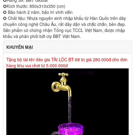
✪Hãng SX: BBT Global
✪Kích thước: 850x310x350 (cm)
✪ Bảo hành 2 năm, bảo trì vĩnh viễn
✪ Chất liệu: Nhựa nguyên sinh nhập khẩu từ Hàn Quốc trên dây
chuyền công nghệ Châu Âu, rất dầy dặn và chắc chắn, bền đẹp.
Sản phẩm có chứng nhận Tổng cục TCCL Việt Nam, được nhập
khẩu và phân phối bởi cty BBT Việt Nam.
KHUYẾN MẠI
Tặng bộ tài khí đáo gia TÀI LỘC BT-68 trị giá 280.000đ cho đơn
hàng khu vui chơi từ 5.000.000đ