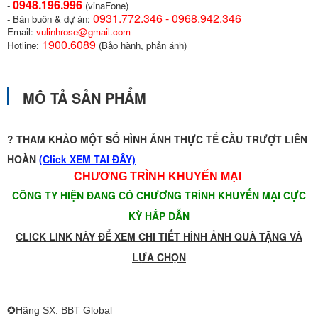
0948.196.996
-
(vinaFone)
0931.772.346 - 0968.942.346
- Bán buôn & dự án:
Email:
vulinhrose@gmail.com
1900.6089
Hotline:
(Bảo hành, phản ánh)
MÔ TẢ SẢN PHẨM
? THAM KHẢO MỘT SỐ HÌNH ẢNH THỰC TẾ CẦU TRƯỢT LIÊN
HOÀN
(
Click XEM TẠI ĐÂY)
CHƯƠNG TRÌNH KHUYẾN MẠI
CÔNG TY HIỆN ĐANG CÓ CHƯƠNG TRÌNH KHUYẾN MẠI CỰC
KỲ HẤP DẪN
CLICK LINK NÀY ĐỂ XEM CHI TIẾT HÌNH ẢNH QUÀ TẶNG VÀ
LỰA CHỌN
✪Hãng SX: BBT Global