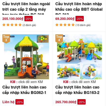
Cầu trượt liên hoàn ngoài
Cầu trượt liên hoàn nhập
an toàn, bổ ích, đội kỹ thuật viên đồng hành bảo trì, bảo dưỡng
trời cao cấp 2 tầng máy
khẩu cao cấp BBT Global
trong quá trình sử dụng. Một số hình ảnh lắp đặt cầu trượt liên
bay trực thăng BG-218
BG-213
hoàn tại trường mầm non, khu vui chơi resort, nhà hàng, khách
205.100.000₫
69.200.000₫
-20%
-20%
sạn, trung tâm tiêm chủng, bệnh viện,...
(2 đánh giá)
(13 đánh giá)
Top
Top
3
4
KM :
click để xem KM
KM :
click để xem KM
Cầu trượt liên hoàn cao
Cầu trượt liên hoàn cao
cấp nhập khẩu BG062-1
cấp nhập khẩu BG163-2
Liên hệ
265.700.000₫
-20%
-20%