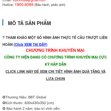
1900.6089
Hotline:
(Bảo hành, phản ánh)
MÔ TẢ SẢN PHẨM
? THAM KHẢO MỘT SỐ HÌNH ẢNH THỰC TẾ CẦU TRƯỢT LIÊN
HOÀN
(
Click XEM TẠI ĐÂY)
CHƯƠNG TRÌNH KHUYẾN MẠI
CÔNG TY HIỆN ĐANG CÓ CHƯƠNG TRÌNH KHUYẾN MẠI CỰC
KỲ HẤP DẪN
CLICK LINK NÀY ĐỂ XEM CHI TIẾT HÌNH ẢNH QUÀ TẶNG VÀ
LỰA CHỌN
✪Thương Hiệu: BBT Global
✪Kích thước: 600x430x350
(cm)
✪ Bảo hành 2 năm, bảo trì vĩnh viễn