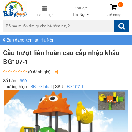
0
Khu vực
Hà Nội
Danh mục
Giỏ hàng
Bạn đang xem tại Hà Nội
Cầu trượt liên hoàn cao cấp nhập khẩu
BG107-1
(0 đánh giá)
Số bán :
999
Thương hiệu :
BBT Global
| SKU :
BG107-1