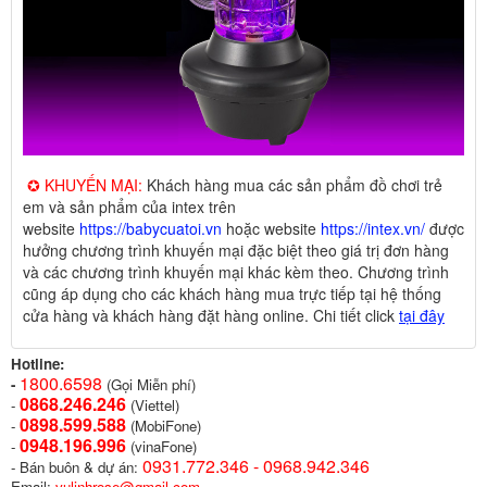
✪ KHUYẾN MẠI:
Khách hàng mua các sản phẩm đồ chơi trẻ
em và sản phẩm của intex trên
website
https://babycuatoi.vn
hoặc website
https://intex.vn/
được
hưởng chương trình khuyến mại đặc biệt theo giá trị đơn hàng
và các chương trình khuyến mại khác kèm theo. Chương trình
cũng áp dụng cho các khách hàng mua trực tiếp tại hệ thống
cửa hàng và khách hàng đặt hàng online. Chi tiết click
tại đây
Hotline:
1800.6598
-
(Gọi Miễn phí)
0868.246.246
-
(Viettel)
0898.599.58
8
-
(MobiFone)
0948.196.996
-
(vinaFone)
0931.772.346 - 0968.942.346
- Bán buôn & dự án:
Email:
vulinhrose@gmail.com