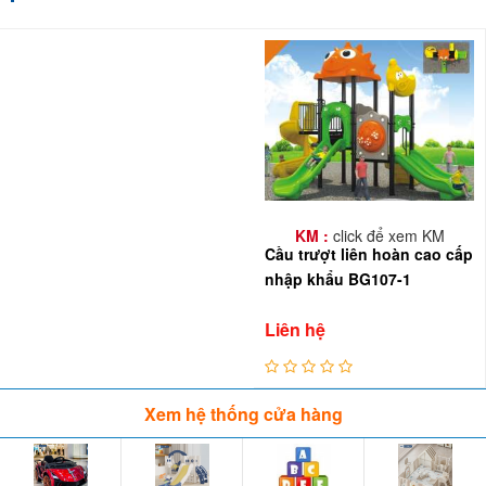
khẩu BBT Global chất lượng Châu Âu, mang đến cho con sân chơi
an toàn, bổ ích, đội kỹ thuật viên đồng hành bảo trì, bảo dưỡng
trong quá trình sử dụng. Một số hình ảnh lắp đặt cầu trượt liên
hoàn tại trường mầm non, khu vui chơi resort, nhà hàng, khách
sạn, trung tâm tiêm chủng, bệnh viện,...
KM :
click để xem KM
Cầu trượt liên hoàn cao cấp
nhập khẩu BG107-1
Liên hệ
Xem hệ thống cửa hàng