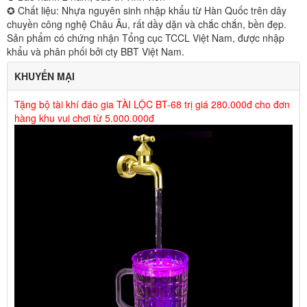
✪ Chất liệu: Nhựa nguyên sinh nhập khẩu từ Hàn Quốc trên dây
chuyền công nghệ Châu Âu, rất dầy dặn và chắc chắn, bền đẹp.
Sản phẩm có chứng nhận Tổng cục TCCL Việt Nam, được nhập
khẩu và phân phối bởi cty BBT Việt Nam.
KHUYẾN MẠI
Tặng bộ tài khí đáo gia TÀI LỘC BT-68 trị giá 280.000đ cho đơn
hàng khu vui chơi từ 5.000.000đ