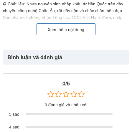
✪ Chất liệu: Nhựa nguyên sinh nhập khẩu từ Hàn Quốc trên dây
chuyền công nghệ Châu Âu, rất dầy dặn và chắc chắn, bền đẹp.
Sản phẩm có chứng nhận Tổng cục TCCL Việt Nam, được nhập
khẩu và phân phối bởi cty BBT Việt Nam. Website:
Xem thêm nội dung
https://babycuatoi.vn - https://thietbivuichoi.vn/
Bình luận và đánh giá
0/5
0 đánh giá và nhận xét
5 sao
4 sao