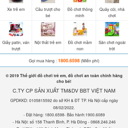
Xe trẻ em
Cầu trượt cho
Đồ chơi thông
Quây cũi, nhà
bé
minh
chơi
Giầy patin, ván
Nội thất trẻ em
Đồ chơi mầm
Sân chơi ngoài
trượt
non
trời
1800.6598
Gọi mua hàng :
(Miễn phí)
© 2019 Thế giới đồ chơi trẻ em, đồ chơi an toàn chính hãng
cho bé!
C.TY CP SẢN XUẤT TM&DV BBT VIỆT NAM
GPDKKD: 0105815592 do sở KH & ĐT TP. Hà Nội cấp ngày
08/02/2022.
- Đặt hàng: 1800.6598- Bảo hành:1900.6089
- Hà Nội: số 158 Thanh Bình, P. Hà Đông - 0868.246.246