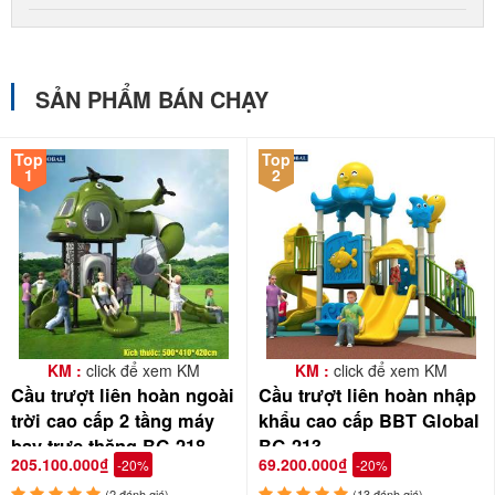
SẢN PHẨM BÁN CHẠY
Top
Top
1
2
KM :
click để xem KM
KM :
click để xem KM
Cầu trượt liên hoàn ngoài
Cầu trượt liên hoàn nhập
trời cao cấp 2 tầng máy
khẩu cao cấp BBT Global
bay trực thăng BG-218
BG-213
205.100.000₫
69.200.000₫
-20%
-20%
(2 đánh giá)
(13 đánh giá)