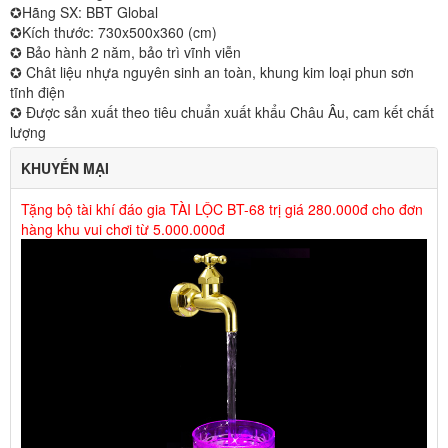
✪Hãng SX: BBT Global
✪Kích thước: 730x500x360 (cm)
✪ Bảo hành 2 năm, bảo trì vĩnh viễn
✪ Chât liệu nhựa nguyên sinh an toàn, khung kim loại phun sơn
tĩnh điện
✪ Được sản xuất theo tiêu chuẩn xuất khẩu Châu Âu, cam kết chất
lượng
KHUYẾN MẠI
Tặng bộ tài khí đáo gia TÀI LỘC BT-68 trị giá 280.000đ cho đơn
hàng khu vui chơi từ 5.000.000đ