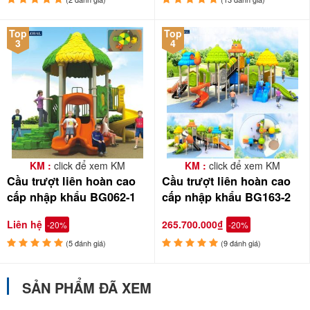
Top
Top
3
4
KM :
click để xem KM
KM :
click để xem KM
Cầu trượt liên hoàn cao
Cầu trượt liên hoàn cao
cấp nhập khẩu BG062-1
cấp nhập khẩu BG163-2
Liên hệ
265.700.000₫
-20%
-20%
(5 đánh giá)
(9 đánh giá)
SẢN PHẨM ĐÃ XEM