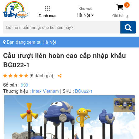
0
Khu vực
Hà Nội
Danh mục
Giỏ hàng
Bạn đang xem tại Hà Nội
Cầu trượt liên hoàn cao cấp nhập khẩu
BG022-1
(9 đánh giá)
Số bán :
999
Thương hiệu :
Intex Vietnam
| SKU :
BG022-1