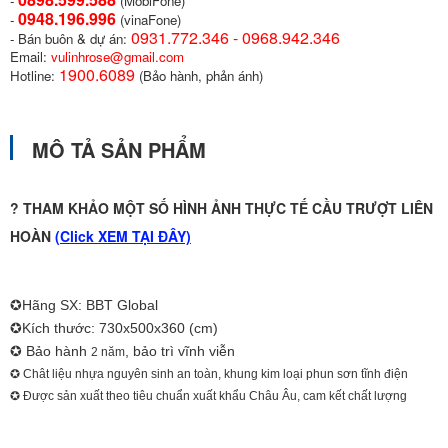
-
(MobiFone)
0948.196.996
-
(vinaFone)
0931.772.346 - 0968.942.346
- Bán buôn & dự án:
Email:
vulinhrose@gmail.com
1900.6089
Hotline:
(Bảo hành, phản ánh)
MÔ TẢ SẢN PHẨM
? THAM KHẢO MỘT SỐ HÌNH ẢNH THỰC TẾ CẦU TRƯỢT LIÊN
HOÀN
(
Click XEM TẠI ĐÂY)
✪Hãng SX: BBT Global
✪Kích thước: 730x500x360 (cm)
✪ Bảo hành
, bảo trì vĩnh viễn
2 năm
✪ Chât liệu nhựa nguyên sinh an toàn, khung kim loại phun sơn tĩnh điện
✪ Được sản xuất theo tiêu chuẩn xuất khẩu Châu Âu, cam kết chất lượng