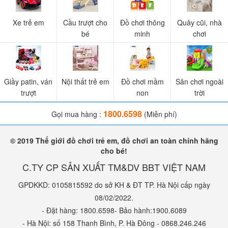
Xe trẻ em
Cầu trượt cho
Đồ chơi thông
Quây cũi, nhà
bé
minh
chơi
Giầy patin, ván
Nội thất trẻ em
Đồ chơi mầm
Sân chơi ngoài
trượt
non
trời
1800.6598
Gọi mua hàng :
(Miễn phí)
© 2019 Thế giới đồ chơi trẻ em, đồ chơi an toàn chính hãng
cho bé!
C.TY CP SẢN XUẤT TM&DV BBT VIỆT NAM
GPDKKD: 0105815592 do sở KH & ĐT TP. Hà Nội cấp ngày
08/02/2022.
- Đặt hàng: 1800.6598- Bảo hành:1900.6089
- Hà Nội: số 158 Thanh Bình, P. Hà Đông - 0868.246.246