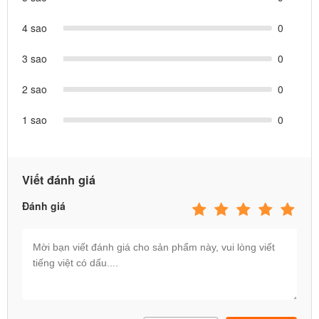
kế và sản xuất theo tiêu chuẩn chất lượng cao cấp của Châu Âu.
4 sao
0
Với chất liệu nhựa nguyên sinh cao cấp, thân thiện với môi trường
và an toàn tuyệt đối cho trẻ nhỏ, sản phẩm đảm bảo độ bền bỉ
3 sao
0
trước mọi điều kiện thời tiết khắc nghiệt.
2 sao
0
Thiết kế thông minh, đa năng
Cầu trượt liên hoàn đa năng
với các khu vực chơi đa dạng
1 sao
0
như: cầu trượt đơn, cầu trượt xoắn, leo núi, đường hầm và
các trò chơi vận động khác tùy mẫu
Kết cấu vững chắc, phù hợp với trẻ từ 2-12 tuổi.
Viết đánh giá
Màu sắc tươi sáng, kích thích thị giác và giúp trẻ cảm thấy
hứng thú khi chơi.
Đánh giá
Lợi ích vượt trội cho trẻ
Phát triển thể chất toàn diện
: Các hoạt động leo trèo, trượt
và vận động giúp trẻ rèn luyện cơ bắp, tăng cường sự dẻo
dai và khả năng phối hợp.
Phát triển kỹ năng xã hội
: Trẻ sẽ học cách chia sẻ, giao
tiếp và hợp tác khi chơi cùng bạn bè tại khu vực cầu trượt liên
hoàn.