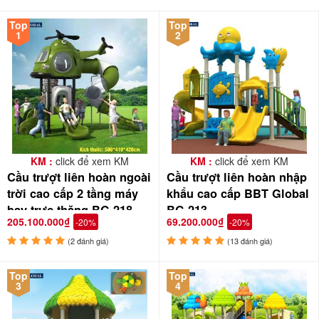
Top
Top
1
2
KM :
click để xem KM
KM :
click để xem KM
Cầu trượt liên hoàn ngoài
Cầu trượt liên hoàn nhập
trời cao cấp 2 tầng máy
khẩu cao cấp BBT Global
bay trực thăng BG-218
BG-213
205.100.000₫
69.200.000₫
-20%
-20%
(2 đánh giá)
(13 đánh giá)
Top
Top
3
4