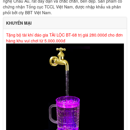
nghệ Châu Âu, rất dầy dặn và chắc chắn, bền đẹp. Sản phẩm có
chứng nhận Tổng cục TCCL Việt Nam, được nhập khẩu và phân
phối bởi cty BBT Việt Nam.
KHUYẾN MẠI
Tặng bộ tài khí đáo gia TÀI LỘC BT-68 trị giá 280.000đ cho đơn
hàng khu vui chơi từ 5.000.000đ