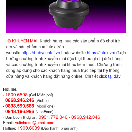
✪ KHUYẾN MẠI:
Khách hàng mua các sản phẩm đồ chơi trẻ
em và sản phẩm của intex trên
website
https://babycuatoi.vn
hoặc website
https://intex.vn/
được
hưởng chương trình khuyến mại đặc biệt theo giá trị đơn hàng
và các chương trình khuyến mại khác kèm theo. Chương trình
cũng áp dụng cho các khách hàng mua trực tiếp tại hệ thống
cửa hàng và khách hàng đặt hàng online. Chi tiết click
tại đây
Hotline:
1800.6598
-
(Gọi Miễn phí)
0868.246.246
-
(Viettel)
0898.599.58
8
-
(MobiFone)
0948.196.996
-
(vinaFone)
0931.772.346 - 0968.942.346
- Bán buôn & dự án:
Email:
vulinhrose@gmail.com
1900.6089
Hotline:
(Bảo hành, phản ánh)