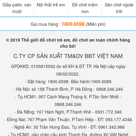
Giầy patin, ván
Nội thất trẻ em
Đồ chơi mầm
Sân chơi ngoài
trượt
non
trời
1800.6598
Gọi mua hàng :
(Miễn phí)
© 2019 Thế giới đồ chơi trẻ em, đồ chơi an toàn chính hãng
cho bé!
C.TY CP SẢN XUẤT TM&DV BBT VIỆT NAM
GPDKKD: 0105815592 do sở KH & ĐT TP. Hà Nội cấp ngày
08/02/2022.
- Đặt hàng: 1800.6598- Bảo hành:1900.6089
- Hà Nội: số 158 Thanh Bình, P. Hà Đông - 0868.246.246
- Tp.HCM1: 957 Cách Mạng Tháng 8, P.Tân Sơn Nhất -
0868.246.246
- Đà Nẵng: 107 Hàm Nghi, P.Thanh Khê - 0931.772.346
- Đồng Nai: 767 Phạm Văn Thuận, P.Tam Hiệp - ĐT: 093.177.4346
- Nghệ An: 30 Trần Hưng Đạo, Tp.Vinh - ĐT: 0961.342.986
- Tp.HCM2: gần chân cầu kinh Thanh Đa, đường Xô Viết Nghệ