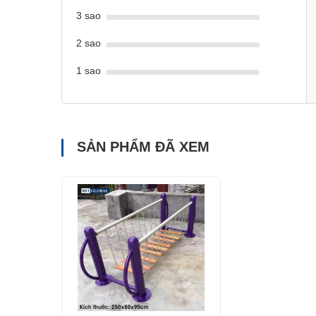
3 sao
2 sao
1 sao
SẢN PHẨM ĐÃ XEM
Xích đu liên hoàn và nhún lò