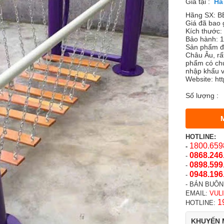
Giá tại :
Hãng SX: B
Giá đã bao
Kích thước
Bảo hành: 12
Sản phẩm đ
Châu Âu, rấ
phẩm có ch
nhập khẩu v
Website: htt
Số lượng :
HOTLINE:
1800.659
-
0868.246
-
0898.599
-
0948.196
-
- BÁN BUÔN
EMAIL:
VUL
1
HOTLINE:
KHUYẾN 