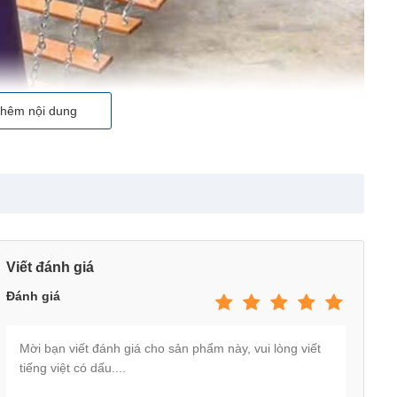
hêm nội dung
Viết đánh giá
Đánh giá
ở HN: thú nhún, bập bênh, mâm quay, hầm chui, cầu trượt