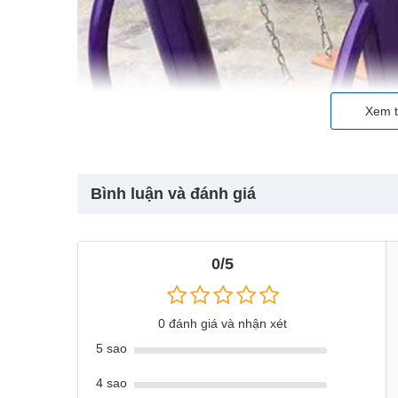
Xem t
Bình luận và đánh giá
0/5
0 đánh giá và nhận xét
5 sao
Review khu vui chơi ngoài trời lắp cho khách hàng 
liên hoàn, xích đu ngoài trời....
4 sao