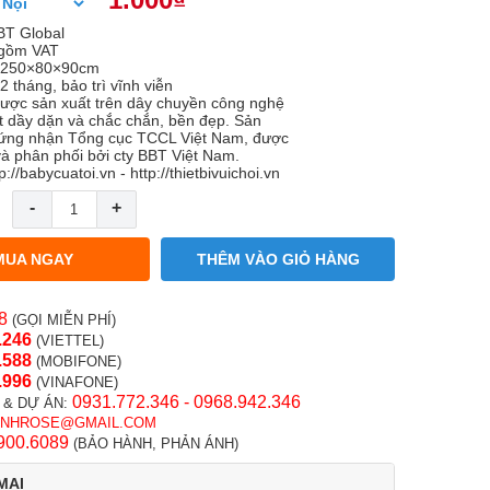
BT Global
 gồm VAT
: 250×80×90cm
 tháng, bảo trì vĩnh viễn
ược sản xuất trên dây chuyền công nghệ
t dầy dặn và chắc chắn, bền đẹp. Sản
ứng nhận Tổng cục TCCL Việt Nam, được
à phân phối bởi cty BBT Việt Nam.
p://babycuatoi.vn - http://thietbivuichoi.vn
-
+
MUA NGAY
THÊM VÀO GIỎ HÀNG
8
(GỌI MIỄN PHÍ)
.246
(VIETTEL)
.58
8
(MOBIFONE)
.996
(VINAFONE)
0931.772.346 - 0968.942.346
 & DỰ ÁN:
INHROSE@GMAIL.COM
900.6089
(BẢO HÀNH, PHẢN ÁNH)
MẠI