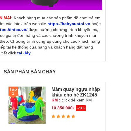
N MẠI:
Khách hàng mua các sản phẩm đồ chơi trẻ em
ẩm của intex trên website
https://babycuatoi.vn
hoặc
tps://intex.vn/
được hưởng chương trình khuyến mại
heo giá trị đơn hàng và các chương trình khuyến mại
theo. Chương trình cũng áp dụng cho các khách hàng
tiếp tại hệ thống cửa hàng và khách hàng đặt hàng
tiết click
tại đây
SẢN PHẨM BÁN CHẠY
Mâm quay ngựa nhập
Top
1
khẩu cho bé ZK1245
KM :
click để xem KM
10.350.000₫
-20%