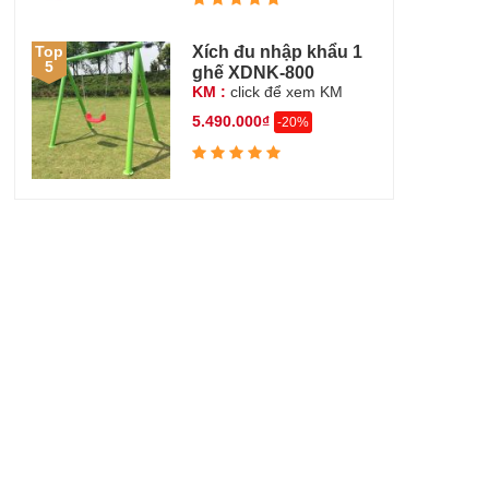
Xích đu nhập khẩu 1
Top
5
ghế XDNK-800
KM :
click để xem KM
5.490.000₫
-20%