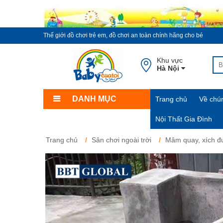
Thế giới đồ chơi trẻ em, đồ chơi an toàn chính hãng cho bé
Khu vực
Hà Nội
DANH MỤC
Trang chủ
Về chún
Nội Thất Gia Đình
Trang chủ
Sân chơi ngoài trời
Mâm quay, xích đu