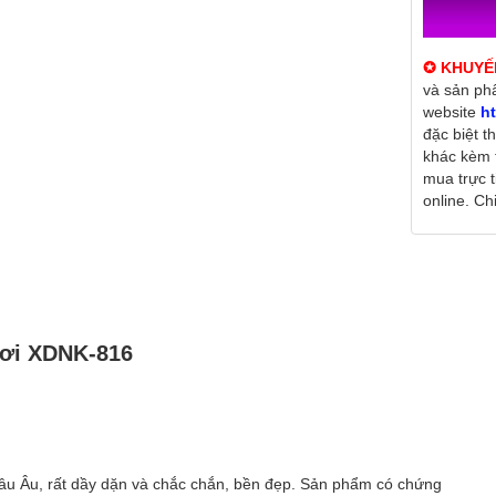
✪ KHUYẾ
và sản ph
website
ht
đặc biệt t
khác kèm 
mua trực 
online. Chi 
hơi XDNK-816
u Âu, rất dầy dặn và chắc chắn, bền đẹp. Sản phẩm có chứng