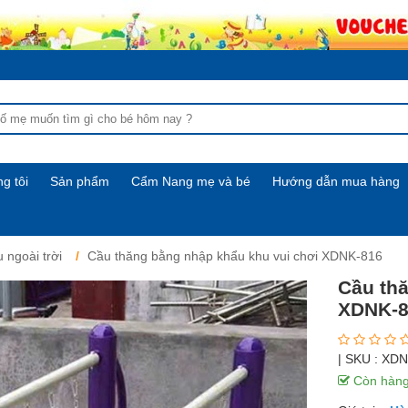
g tôi
Sản phẩm
Cẩm Nang mẹ và bé
Hướng dẫn mua hàng
 ngoài trời
Cầu thăng bằng nhập khẩu khu vui chơi XDNK-816
Cầu thă
XDNK-8
| SKU :
XDN
Còn hàn