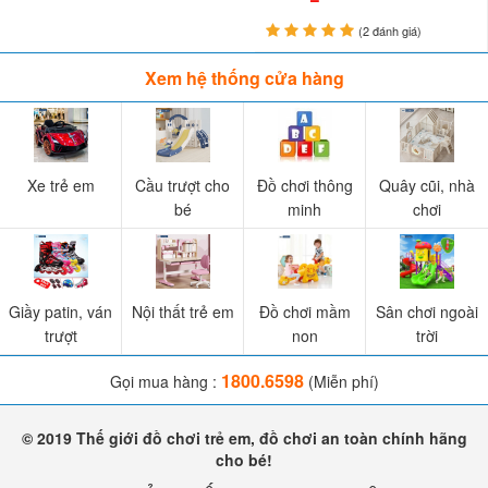
(2 đánh giá)
Xem hệ thống cửa hàng
Xe trẻ em
Cầu trượt cho
Đồ chơi thông
Quây cũi, nhà
bé
minh
chơi
Giầy patin, ván
Nội thất trẻ em
Đồ chơi mầm
Sân chơi ngoài
trượt
non
trời
1800.6598
Gọi mua hàng :
(Miễn phí)
© 2019 Thế giới đồ chơi trẻ em, đồ chơi an toàn chính hãng
cho bé!