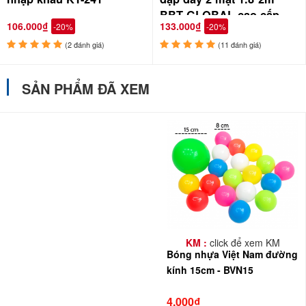
BBT GLOBAL cao cấp
106.000₫
133.000₫
-20%
-20%
XPE1820 (giá 200k
khuyến mại còn 120k)
(2 đánh giá)
(11 đánh giá)
SẢN PHẨM ĐÃ XEM
KM :
click để xem KM
Bóng nhựa Việt Nam đường
kính 15cm - BVN15
4.000₫