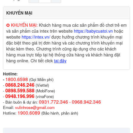
KHUYẾN MẠI
✪ KHUYẾN MẠI:
Khách hàng mua các sản phẩm đồ chơi trẻ em
và sản phẩm của intex trên website
https://babycuatoi.vn
hoặc
website
https://intex.vn/
được hưởng chương trình khuyến mại
đặc biệt theo giá trị đơn hàng và các chương trình khuyến mại
khác kèm theo. Chương trình cũng áp dụng cho các khách
hàng mua trực tiếp tại hệ thống cửa hàng và khách hàng đặt
hàng online. Chi tiết click
tại đây
Hotline:
1800.6598
-
(Gọi Miễn phí)
0868.246.246
-
(Viettel)
0898.599.58
8
-
(MobiFone)
0948.196.996
-
(vinaFone)
0931.772.346 - 0968.942.346
- Bán buôn & dự án:
Email:
vulinhrose@gmail.com
1900.6089
Hotline:
(Bảo hành, phản ánh)