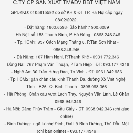
C.TY CP SẢN XUẤT TM&DV BBT VIỆT NAM
GPDKKD: 0105815592 do sở KH & ĐT TP. Hà Nội cấp ngày
08/02/2022.
- Đặt hàng: 1800.6598- Bảo hành:1900.6089
- Hà Nội: số 158 Thanh Bình, P. Hà Đông - 0868.246.246
- Tp.HCM1: 957 Cách Mạng Tháng 8, P.Tân Sơn Nhất -
0868.246.246
- Đà Nẵng: 107 Hàm Nghi, P.Thanh Khê - 0931.772.346
- Đồng Nai: 767 Phạm Văn Thuận, P.Tam Hiệp - ĐT: 093.177.4346
- Nghệ An: 30 Trần Hưng Đạo, Tp.Vinh - ĐT: 0961.342.986
- Tp.HCM2: gần chân cầu kinh Thanh Đa, đường Xô Viết Nghệ
Tĩnh - P.26- Q. Bình Thạnh - 0898.068.366
- Hải Phòng: Chân cầu vượt Lạch Tray, Nguyễn Văn Linh, Lê Chân
- 0968.942.346
- Hà Nội: Đặng Thùy Trâm - Cầu Giấy - ĐT: 0968.942.346 (chỉ giao
online)
- Bình Dương: ngã tư chợ Đình, Đại Lộ Bình Dương, Thủ Dầu Một
(chỉ bán online) - 093.177.4346