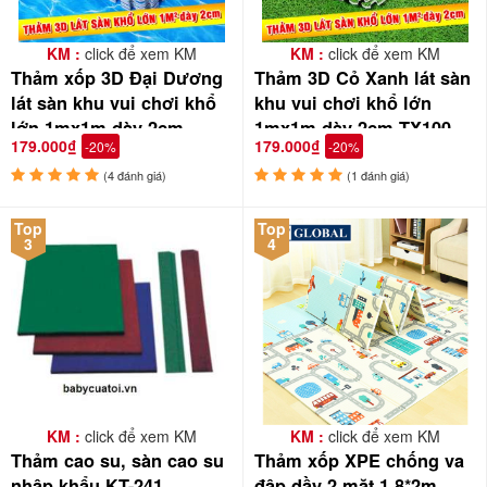
KM :
click để xem KM
KM :
click để xem KM
Thảm xốp 3D Đại Dương
Thảm 3D Cỏ Xanh lát sàn
lát sàn khu vui chơi khổ
khu vui chơi khổ lớn
lớn 1mx1m dày 2cm
1mx1m dày 2cm TX100-
179.000₫
179.000₫
-20%
-20%
TX100-XB
XC
(4 đánh giá)
(1 đánh giá)
Top
Top
3
4
KM :
click để xem KM
KM :
click để xem KM
Thảm cao su, sàn cao su
Thảm xốp XPE chống va
nhập khẩu KT-241
đập dầy 2 mặt 1.8*2m