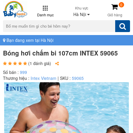
0
Khu vực
Hà Nội
Danh mục
Giỏ hàng
Bạn đang xem tại Hà Nội
Bóng hơi chấm bi 107cm INTEX 59065
(1 đánh giá)
Số bán :
999
Thương hiệu :
Intex Vietnam
| SKU :
59065