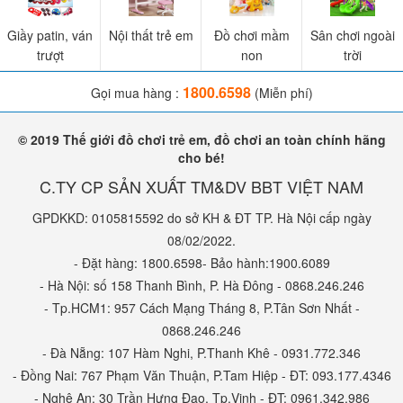
Giầy patin, ván
Nội thất trẻ em
Đồ chơi mầm
Sân chơi ngoài
trượt
non
trời
1800.6598
Gọi mua hàng :
(Miễn phí)
© 2019 Thế giới đồ chơi trẻ em, đồ chơi an toàn chính hãng
cho bé!
C.TY CP SẢN XUẤT TM&DV BBT VIỆT NAM
GPDKKD: 0105815592 do sở KH & ĐT TP. Hà Nội cấp ngày
08/02/2022.
- Đặt hàng: 1800.6598- Bảo hành:1900.6089
- Hà Nội: số 158 Thanh Bình, P. Hà Đông - 0868.246.246
- Tp.HCM1: 957 Cách Mạng Tháng 8, P.Tân Sơn Nhất -
0868.246.246
- Đà Nẵng: 107 Hàm Nghi, P.Thanh Khê - 0931.772.346
- Đồng Nai: 767 Phạm Văn Thuận, P.Tam Hiệp - ĐT: 093.177.4346
- Nghệ An: 30 Trần Hưng Đạo, Tp.Vinh - ĐT: 0961.342.986