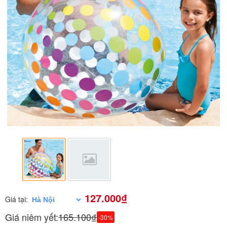
127.000₫
Giá tại:
Giá niêm yết:
165.100₫
-30%