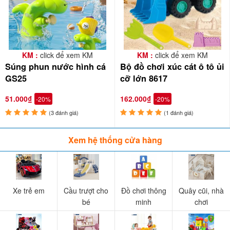
KM :
click để xem KM
KM :
click để xem KM
Súng phun nước hình cá
Bộ đồ chơi xúc cát ô tô ủi
GS25
cỡ lớn 8617
51.000₫
162.000₫
-20%
-20%
(3 đánh giá)
(1 đánh giá)
Xem hệ thống cửa hàng
Xe trẻ em
Cầu trượt cho
Đồ chơi thông
Quây cũi, nhà
bé
minh
chơi