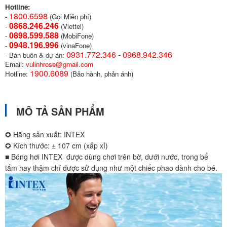
Hotline:
1800.6598
-
(Gọi Miễn phí)
0868.246.246
-
(Viettel)
0898.599.58
8
-
(MobiFone)
0948.196.996
-
(vinaFone)
0931.772.346 - 0968.942.346
- Bán buôn & dự án:
Email:
vulinhrose@gmail.com
1900.6089
Hotline:
(Bảo hành, phản ánh)
MÔ TẢ SẢN PHẨM
✪ Hãng sản xuất: INTEX
✪ Kích thước: ± 107 cm (xấp xỉ)
■ Bóng hơi INTEX được dùng chơi trên bờ, dưới nước, trong bể
tắm hay thậm chí được sử dụng như một chiếc phao dành cho bé.