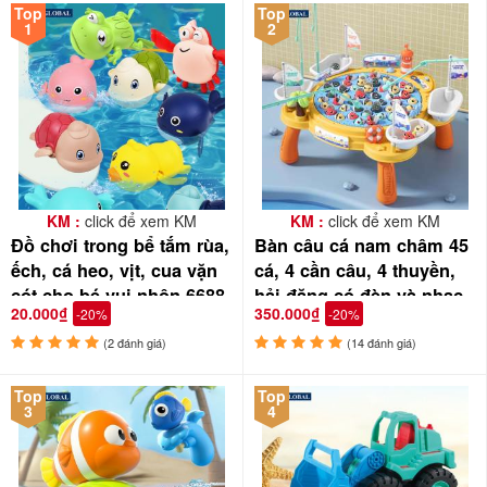
Top
Top
1
2
KM :
click để xem KM
KM :
click để xem KM
Đồ chơi trong bể tắm rùa,
Bàn câu cá nam châm 45
ếch, cá heo, vịt, cua vặn
cá, 4 cần câu, 4 thuyền,
cót cho bé vui nhộn 6688
hải đăng có đèn và nhạc
20.000₫
350.000₫
-20%
-20%
156-22C/156-23C
(2 đánh giá)
(14 đánh giá)
Top
Top
3
4