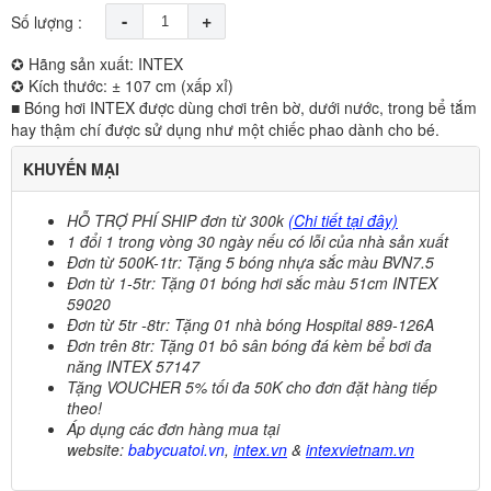
-
+
Số lượng :
✪ Hãng sản xuất: INTEX
✪ Kích thước: ± 107 cm (xấp xỉ)
■ Bóng hơi INTEX được dùng chơi trên bờ, dưới nước, trong bể tắm
hay thậm chí được sử dụng như một chiếc phao dành cho bé.
KHUYẾN MẠI
HỖ TRỢ PHÍ SHIP
đơn từ 300k
(Chi tiết tại đây)
1 đổi 1 trong vòng 30 ngày nếu có lỗi của nhà sản xuất
Đơn từ 500K-1tr: Tặng 5 bóng nhựa sắc màu BVN7.5
Đơn từ 1-5tr: Tặng 01 bóng hơi sắc màu 51cm INTEX
59020
Đơn từ 5tr -8tr: Tặng 01 nhà bóng Hospital 889-126A
Đơn trên 8tr: Tặng 01 bô sân bóng đá kèm bể bơi đa
năng INTEX 57147
Tặng VOUCHER 5%
tối đa 50K cho đơn đặt hàng tiếp
theo!
Áp dụng các đơn hàng mua tại
website:
babycuatoi.vn
,
intex.vn
&
intexvietnam.vn