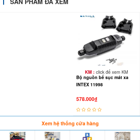
SẢN PHẨM ĐÃ XEM
KM :
click để xem KM
Bộ nguồn bể sục mát xa
INTEX 11998
578.000₫
Xem hệ thống cửa hàng