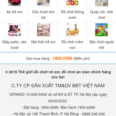
Xe trẻ em
Cầu trượt cho
Đồ chơi thông
Quây cũi, nhà
bé
minh
chơi
Giầy patin, ván
Nội thất trẻ em
Đồ chơi mầm
Sân chơi ngoài
trượt
non
trời
1800.6598
Gọi mua hàng :
(Miễn phí)
© 2019 Thế giới đồ chơi trẻ em, đồ chơi an toàn chính hãng
cho bé!
C.TY CP SẢN XUẤT TM&DV BBT VIỆT NAM
GPDKKD: 0105815592 do sở KH & ĐT TP. Hà Nội cấp ngày
08/02/2022.
- Đặt hàng: 1800.6598- Bảo hành:1900.6089
- Hà Nội: số 158 Thanh Bình, P. Hà Đông - 0868.246.246