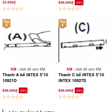
23.000₫
849.000₫
-20%
Top
Top
3
4
KM :
click để xem KM
KM :
click để xem KM
Thanh A bể INTEX 5*10
Thanh C bể INTEX 5*10
10921D
INTEX 10927D
849.000₫
849.000₫
-20%
-20%