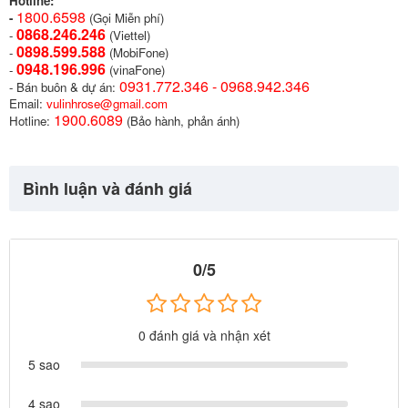
Hotline:
1800.6598
-
(Gọi Miễn phí)
0868.246.246
-
(Viettel)
0898.599.58
8
-
(MobiFone)
0948.196.996
-
(vinaFone)
0931.772.346 - 0968.942.346
- Bán buôn & dự án:
Email:
vulinhrose@gmail.com
1900.6089
Hotline:
(Bảo hành, phản ánh)
Bình luận và đánh giá
0/5
0 đánh giá và nhận xét
5 sao
4 sao