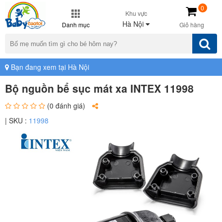
0
Khu vực
Hà Nội
Danh mục
Giỏ hàng
Bạn đang xem tại Hà Nội
Bộ nguồn bể sục mát xa INTEX 11998
(0 đánh giá)
| SKU :
11998