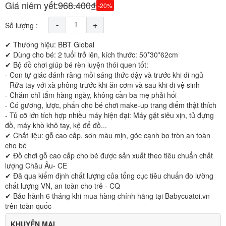
Giá niêm yết:
968.400₫
-20%
-
+
Số lượng :
✔ Thương hiệu: BBT Global
✔ Dùng cho bé: 2 tuổi trở lên, kích thước: 50*30*62cm
✔ Bộ đồ chơi giúp bé rèn luyện thói quen tốt:
- Con tự giác đánh răng mỗi sáng thức dậy và trước khi đi ngủ
- Rửa tay với xà phông trước khi ăn cơm và sau khi đi vệ sinh
- Chăm chỉ tắm hàng ngày, không cần ba mẹ phải hối
- Có gương, lược, phấn cho bé chơi make-up trang điểm thật thích
- Tủ cỡ lớn tích hợp nhiều máy hiện đại: Máy gặt siêu xịn, tủ đựng
đồ, máy khò khô tay, kệ để đồ...
✔ Chất liệu: gỗ cao cấp, sơn màu mịn, góc cạnh bo tròn an toàn
cho bé
✔ Đồ chơi gỗ cao cấp cho bé được sản xuất theo tiêu chuẩn chất
lượng Châu Âu- CE
✔ Đã qua kiểm định chất lượng của tổng cục tiêu chuẩn đo lường
chất lượng VN, an toàn cho trẻ - CQ
✔ Bảo hành 6 tháng khi mua hàng chính hãng tại Babycuatoi.vn
trên toàn quốc
KHUYẾN MẠI