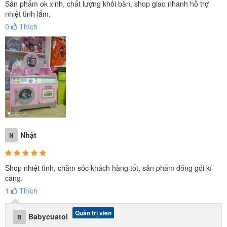
Sản phẩm ok xinh, chất lượng khỏi bàn, shop giao nhanh hỗ trợ
nhiệt tình lắm.
0
Thích
Con sẽ được làm quen và chủ động hơn trong việc vệ sinh cá nhân
mỗi khi thức dậy: chải đầu, đánh răng, rửa mặt, makle up, giặt đồ,
cất đồ....
Nhật
N
Shop nhiệt tình, chăm sóc khách hàng tốt, sản phẩm đóng gói kĩ
càng.
1
Thích
Quản trị viên
Babycuatoi
B