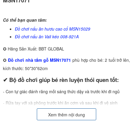
MSN17071
Có thể bạn quan tâm:
Đồ chơi nấu ăn hươu cao cổ MSN15029
Đồ chơi nấu ăn Vali kéo 008-921A
✪ Hãng Sản Xuất: BBT GLOBAL
✪
Đồ chơi nhà tắm gỗ MSN17071
phù hợp cho bé: 2 tuổi trở lên,
kích thước: 50*30*62cm
✔ Bộ đồ chơi giúp bé rèn luyện thói quen tốt:
- Con tự giác đánh răng mỗi sáng thức dậy và trước khi đi ngủ
- Rửa tay với xà phông trước khi ăn cơm và sau khi đi vệ sinh
- Chăm chỉ tắm hàng ngày, không cần ba mẹ phải hối
Xem thêm nội dung
- Có gương, lược, phấn cho bé chơi make-up trang điểm thật thích