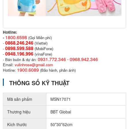
Hotline:
1800.6598
-
(Gọi Miễn phí)
0868.246.246
-
(Viettel)
0898.599.58
8
-
(MobiFone)
0948.196.996
-
(vinaFone)
0931.772.346 - 0968.942.346
- Bán buôn & dự án:
Email:
vulinhrose@gmail.com
1900.6089
Hotline:
(Bảo hành, phản ánh)
THÔNG SỐ KỸ THUẬT
Mã sản phẩm
MSN17071
Thương hiệu
BBT Global
Kích thước
50*30*62cm