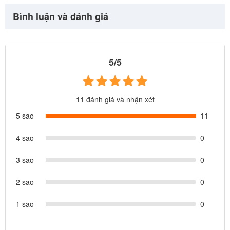
- Tủ cỡ lớn tích hợp nhiều máy hiện đại: Máy gặt siêu xịn, tủ đựng
Bình luận và đánh giá
đồ, máy khò khô tay, kệ để đồ...
5/5
11 đánh giá và nhận xét
5 sao
11
4 sao
0
3 sao
0
2 sao
0
1 sao
0