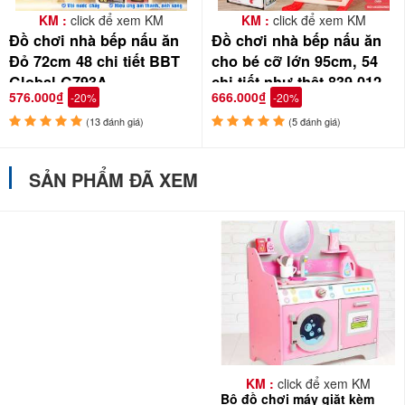
KM :
click để xem KM
KM :
click để xem KM
Đồ chơi nhà bếp nấu ăn
Đồ chơi nhà bếp nấu ăn
Đỏ 72cm 48 chi tiết BBT
cho bé cỡ lớn 95cm, 54
Global G793A
chi tiết như thật 839-012
576.000₫
666.000₫
-20%
-20%
(13 đánh giá)
(5 đánh giá)
SẢN PHẨM ĐÃ XEM
LỢI ÍCH TUYỆT VỜI TỪ ĐỒ CHƠI NẤU BẾP NẤU
ĂN TỚI SỰ PHÁT TRIỂN CỦA TRẺ:
Đồ chơi nhà bếp không chỉ giúp con giải trí mà bé học được những
bài học bổ ích. Con nhận biết được các món đồ có trong nhà bếp,
cách sử dụng và việc sắp xếp căn bếp của mình sao cho gọn gàng,
ngăn nắp
KM :
click để xem KM
Bé nhận biết các đồ dùng, vật dụng trong
Bộ đồ chơi máy giặt kèm