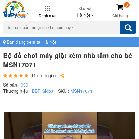
0
Khu vực
Hà Nội
Danh mục
Giỏ hàng
Bạn đang xem tại Hà Nội
Bộ đồ chơi máy giặt kèm nhà tắm cho bé
MSN17071
(11 đánh giá)
Số bán :
999
Thương hiệu :
BBT Global
| SKU :
MSN17071