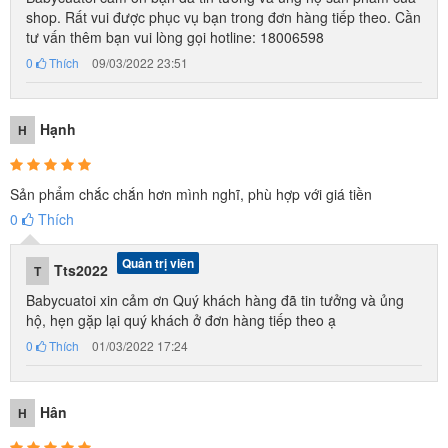
shop. Rất vui được phục vụ bạn trong đơn hàng tiếp theo. Cần
tư vấn thêm bạn vui lòng gọi hotline: 18006598
0
Thích
09/03/2022 23:51
Hạnh
H
Sản phẩm chắc chắn hơn mình nghĩ, phù hợp với giá tiền
0
Thích
Quản trị viên
Tts2022
T
Babycuatoi xin cảm ơn Quý khách hàng đã tin tưởng và ủng
hộ, hẹn gặp lại quý khách ở đơn hàng tiếp theo ạ
0
Thích
01/03/2022 17:24
Giương lược và đồ make up mô phỏng như thật
Hân
H