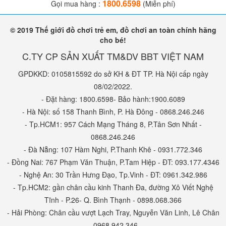
Bé có thể quan sát, ghi nhớ tên gọi, đặc điểm, công dụng từng món
1800.6598
Gọi mua hàng :
(Miễn phí)
đồ và có thể bắt chước người lớn nấu nướng với món đồ chơi yêu
thích của mình.
© 2019 Thế giới đồ chơi trẻ em, đồ chơi an toàn chính hãng
cho bé!
Bé học cách sắp xếp đồ vật
C.TY CP SẢN XUẤT TM&DV BBT VIỆT NAM
Khi bé chơi đồ chơi nhà bếp nấu ăn, ba mẹ có thể dạy cho trẻ cách
GPDKKD: 0105815592 do sở KH & ĐT TP. Hà Nội cấp ngày
sắp xếp mọi thứ thật gọn gàng, ngăn nắp. Vì nếu trẻ để mọi thứ
08/02/2022.
bừa bộn sẽ rất khó khăn trong việc tìm kiếm khi chơi tưởng tượng
- Đặt hàng: 1800.6598- Bảo hành:1900.6089
nấu nướng.
- Hà Nội: số 158 Thanh Bình, P. Hà Đông - 0868.246.246
Bé học cách dọn dẹp
- Tp.HCM1: 957 Cách Mạng Tháng 8, P.Tân Sơn Nhất -
0868.246.246
Thông qua việc vui chơi cùng đồ chơi nhà bếp cho bé, bé cũng
- Đà Nẵng: 107 Hàm Nghi, P.Thanh Khê - 0931.772.346
được học cách dọn dẹp, vệ sinh các đồ dùng như trong thực tế.
- Đồng Nai: 767 Phạm Văn Thuận, P.Tam Hiệp - ĐT: 093.177.4346
Đây cũng là cách thú vị để hình thành thói quen dọn dẹp ngăn nắp
- Nghệ An: 30 Trần Hưng Đạo, Tp.Vinh - ĐT: 0961.342.986
- Tp.HCM2: gần chân cầu kinh Thanh Đa, đường Xô Viết Nghệ
cho bé ngay từ nhỏ.
Tĩnh - P.26- Q. Bình Thạnh - 0898.068.366
Bé học đếm, tính toán
- Hải Phòng: Chân cầu vượt Lạch Tray, Nguyễn Văn Linh, Lê Chân
- 0968.942.346
Các bộ đồ chơi nhà bếp cho bé bao gồm nhiều đồ dùng, phụ kiện