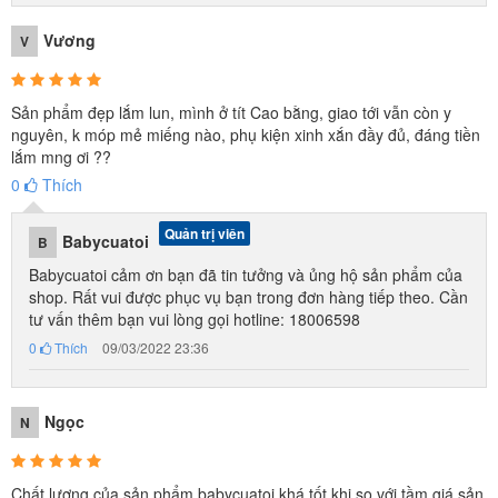
Vương
V
Sản phẩm đẹp lắm lun, mình ở tít Cao bằng, giao tới vẫn còn y
nguyên, k móp mẻ miếng nào, phụ kiện xinh xắn đầy đủ, đáng tiền
lắm mng ơi ??
0
Thích
Quản trị viên
Babycuatoi
B
Babycuatoi cảm ơn bạn đã tin tưởng và ủng hộ sản phẩm của
Bộ cốc, bàn chải đánh răng, kem đánh răng và gương để nhắc nhở
shop. Rất vui được phục vụ bạn trong đơn hàng tiếp theo. Cần
tư vấn thêm bạn vui lòng gọi hotline: 18006598
bé việc vệ sinh cá nhân mỗi ngày.
0
Thích
09/03/2022 23:36
Ngọc
N
Chất lượng của sản phẩm babycuatoi khá tốt khi so với tầm giá sản