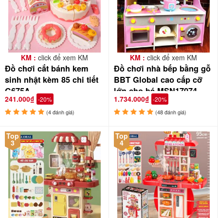
KM :
click để xem KM
KM :
click để xem KM
Đồ chơi cắt bánh kem
Đồ chơi nhà bếp bằng gỗ
sinh nhật kèm 85 chi tiết
BBT Global cao cấp cỡ
G675A
lớn cho bé MSN17074
241.000₫
1.734.000₫
-20%
-20%
(4 đánh giá)
(48 đánh giá)
Top
Top
3
4
✪ REVIEW GÓC ĐỒ CHƠI - BST bếp nấu ăn bằng gỗ cao
cấp của con