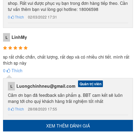
shop. Rất vui được phục vụ bạn trong đơn hàng tiếp theo. Cần
tư vấn thêm bạn vui lòng gọi hotline: 18006598
0
Thích
02/03/2022 17:31
LinhMy
L
sp rất chắc chắn, chất lượng, rất dẹp và có nhiều chi tiết. mình rất
thích sp này
0
Thích
Quản trị viên
Luongchinhneu@gmail.com
L
Cảm ơn bạn đã feedback sản phẩm ạ. BBT cam kết sẽ luôn
mang tới cho quý khách hàng trải nghiệm tốt nhất
0
Thích
28/08/2020 17:55
Máy giặt và ngăn tủ có cửa mở được
XEM THÊM ĐÁNH GIÁ
- Lợi ích của sản phẩm: