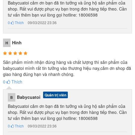
Babycuatoi cảm ơn bạn đã tin tưởng và ủng hộ sản phẩm của
shop. Rất vui được phục vụ bạn trong đơn hàng tiếp theo. Cần
tư vấn thêm bạn vui lòng gọi hotline: 18006598
0
Thích
09/03/2022 23:36
Hinh
H
Sản phẩm mình nhận đúng hàng và chất lượng thì sản phẩm của
Con sẽ rất thích thú với món quà xinh xắn này, giúp con sống tự lập
babycuatoi mình rất tin tưởng vào thương hiệu nay,cảm ơn shop đã
và biết tự chăm sóc bản thân mình hơn.
giao hàng đúng hạn và nhanh chóng.
0
Thích
Quản trị viên
Babycuatoi
B
Babycuatoi cảm ơn bạn đã tin tưởng và ủng hộ sản phẩm của
shop. Rất vui được phục vụ bạn trong đơn hàng tiếp theo. Cần
tư vấn thêm bạn vui lòng gọi hotline: 18006598
0
Thích
09/03/2022 23:36