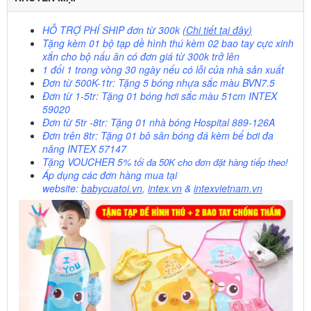
HỖ TRỢ PHÍ SHIP
đơn từ 300k
(
Chi tiết tại đây
)
Tặng kèm 01 bộ tạp dề hình thú kèm 02 bao tay cực xinh
xắn cho bộ nấu ăn có đơn giá từ 300k trở lên
1 đổi 1 trong vòng 30 ngày nếu có lỗi của nhà sản xuất
Đơn từ 500K-1tr: Tặng 5 bóng nhựa sắc màu BVN7.5
Đơn từ 1-5tr: Tặng 01 bóng hơi sắc màu 51cm INTEX
59020
Đơn từ 5tr -8tr: Tặng 01 nhà bóng Hospital 889-126A
Đơn trên 8tr: Tặng 01 bô sân bóng đá kèm bể bơi đa
năng INTEX 57147
Tặng VOUCHER 5%
tối đa 50K cho đơn đặt hàng tiếp theo!
Áp dụng các đơn hàng mua tại
website
:
babycuatoi.vn
,
intex.vn
&
intexvietnam.vn