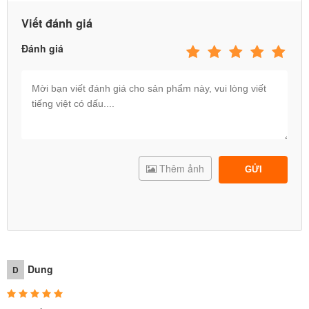
Viết đánh giá
Với bộ đồ chơi nhỏ xinh mà bổ ích vô cùng, Ba Mẹ sẽ không còn
Đánh giá
phải nhắc nhở bé vệ sinh cá nhân mỗi ngày.
Thêm ảnh
GỬI
Dung
D