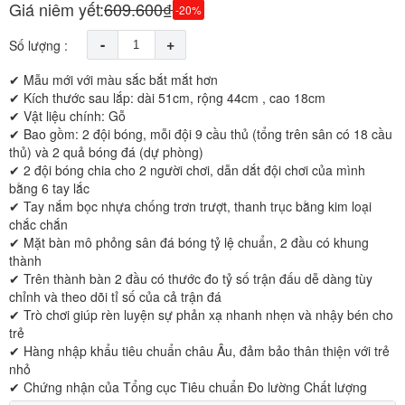
Giá niêm yết:
609.600₫
-20%
-
+
Số lượng :
✔ Mẫu mới với màu sắc bắt mắt hơn
✔ Kích thước sau lắp: dài 51cm, rộng 44cm , cao 18cm
✔ Vật liệu chính: Gỗ
✔ Bao gồm: 2 đội bóng, mỗi đội 9 cầu thủ (tổng trên sân có 18 cầu
thủ) và 2 quả bóng đá (dự phòng)
✔ 2 đội bóng chia cho 2 người chơi, dẫn dắt đội chơi của mình
bằng 6 tay lắc
✔ Tay nắm bọc nhựa chống trơn trượt, thanh trục bằng kim loại
chắc chắn
✔ Mặt bàn mô phỏng sân đá bóng tỷ lệ chuẩn, 2 đầu có khung
thành
✔ Trên thành bàn 2 đầu có thước đo tỷ số trận đấu dễ dàng tùy
chỉnh và theo dõi tỉ số của cả trận đá
✔ Trò chơi giúp rèn luyện sự phản xạ nhanh nhẹn và nhậy bén cho
trẻ
✔ Hàng nhập khẩu tiêu chuẩn châu Âu, đảm bảo thân thiện với trẻ
nhỏ
✔ Chứng nhận của Tổng cục Tiêu chuẩn Đo lường Chất lượng