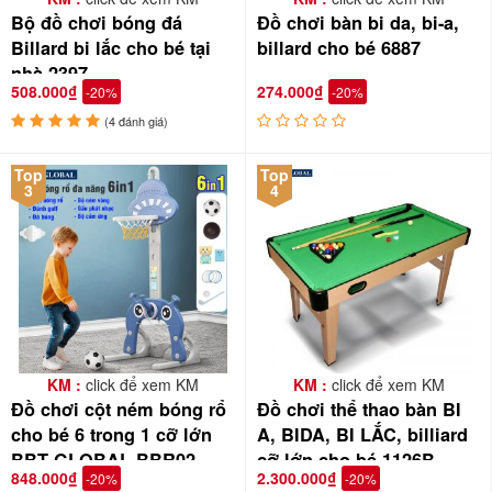
tưởng lựa chọn!
Bộ đồ chơi bóng đá
Đồ chơi bàn bi da, bi-a,
Billard bi lắc cho bé tại
billard cho bé 6887
nhà 2397
508.000₫
274.000₫
-20%
-20%
(4 đánh giá)
Top
Top
3
4
KM :
click để xem KM
KM :
click để xem KM
Đồ chơi cột ném bóng rổ
Đồ chơi thể thao bàn BI
Bàn bi lắc
2397 mô phỏng một sân bóng đá mini với 18 cầu thủ
cho bé 6 trong 1 cỡ lớn
A, BIDA, BI LẮC, billiard
được gắn trên 6 tay cầm, chia đều cho 2 đội. Sân bóng có vạch kẻ
BBT GLOBAL BBR02
cỡ lớn cho bé 1126B
848.000₫
2.300.000₫
sân giống như sân bóng thật, mỗi đầu sân có khung thành và một
-20%
-20%