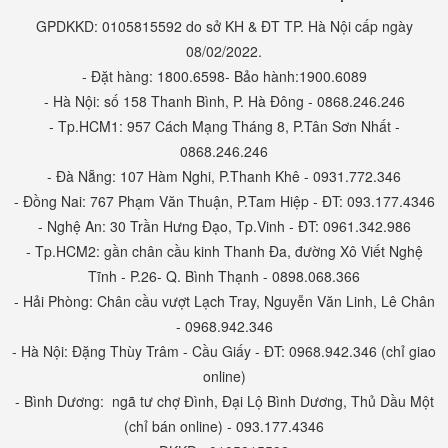
thành phố lớn như Hà Nội, TpHCM, Đà Nẵng,... Hoặc đặt hàng trực
GPDKKD: 0105815592 do sở KH & ĐT TP. Hà Nội cấp ngày
08/02/2022.
tiếp tại website, hoặc cũng có thể đặt mua online qua tổng đài:
- Đặt hàng: 1800.6598- Bảo hành:1900.6089
1800.6598
!
- Hà Nội: số 158 Thanh Bình, P. Hà Đông - 0868.246.246
Những bộ đồ chơi thể thao chắc hẳn sẽ là
- Tp.HCM1: 957 Cách Mạng Tháng 8, P.Tân Sơn Nhất -
món
quà noel cho bé
thật đẹp, thật ý nghĩa
0868.246.246
trong dịp giáng sinh này
- Đà Nẵng: 107 Hàm Nghi, P.Thanh Khê - 0931.772.346
- Đồng Nai: 767 Phạm Văn Thuận, P.Tam Hiệp - ĐT: 093.177.4346
- Nghệ An: 30 Trần Hưng Đạo, Tp.Vinh - ĐT: 0961.342.986
- Tp.HCM2: gần chân cầu kinh Thanh Đa, đường Xô Viết Nghệ
Tĩnh - P.26- Q. Bình Thạnh - 0898.068.366
- Hải Phòng: Chân cầu vượt Lạch Tray, Nguyễn Văn Linh, Lê Chân
- 0968.942.346
- Hà Nội: Đặng Thùy Trâm - Cầu Giấy - ĐT: 0968.942.346 (chỉ giao
online)
- Bình Dương: ngã tư chợ Đình, Đại Lộ Bình Dương, Thủ Dầu Một
(chỉ bán online) - 093.177.4346