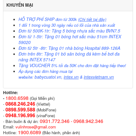
KHUYẾN MẠI
HỖ TRỢ PHÍ SHIP
đơn từ 300k
(Chi tiết tại đây)
1 đổi 1 trong vòng 30 ngày nếu có lỗi của nhà sản xuất
Đơn từ 500K-1tr: Tặng 5 bóng nhựa sắc màu BVN7.5
Đơn từ 1-5tr: Tặng 01 bóng hơi sắc màu 51cm INTEX
59020
Đơn từ 5tr -8tr: Tặng 01 nhà bóng Hospital 889-126A
Đơn trên 8tr: Tặng 01 bô sân bóng đá kèm bể bơi đa
năng INTEX 57147
Tặng VOUCHER 5%
tối đa 50K cho đơn đặt hàng tiếp theo!
Áp dụng các đơn hàng mua tại
babycuatoi.vn
,
intex.vn
&
intexvietnam.vn
website:
Hotline:
1800.6598
-
(Gọi Miễn phí)
0868.246.246
-
(Viettel)
0898.599.58
8
-
(MobiFone)
0948.196.996
-
(vinaFone)
0931.772.346 - 0968.942.346
- Bán buôn & dự án:
Email:
vulinhrose@gmail.com
1900.6089
Hotline:
(Bảo hành, phản ánh)