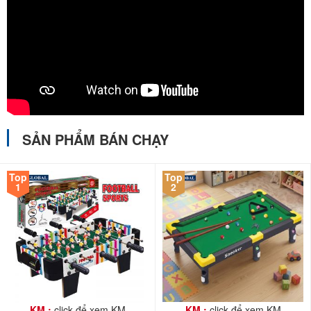
SẢN PHẨM BÁN CHẠY
Top
Top
1
2
Đồ chơi cho bé tại babycuatoi.vn đã qua kiểm định chất
lượng, đảm bảo an toàn cho bé nên được nhiều Ba Mẹ tin
KM :
click để xem KM
KM :
click để xem KM