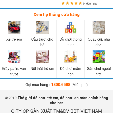
VIDEO Review bàn bóng đá bi lắc cho bé XJ808-1
(4 đánh giá)
Xem hệ thống cửa hàng
Xe trẻ em
Cầu trượt cho
Đồ chơi thông
Quây cũi, nhà
bé
minh
chơi
Giầy patin, ván
Nội thất trẻ em
Đồ chơi mầm
Sân chơi ngoài
trượt
non
trời
1800.6598
Gọi mua hàng :
(Miễn phí)
Mua bàn bóng đá bi lắc ở đâu?
© 2019 Thế giới đồ chơi trẻ em, đồ chơi an toàn chính hãng
cho bé!
Bố mẹ có thể mua
bàn đá banh bi lắc mini XJ808-1
với giá rẻ
C.TY CP SẢN XUẤT TM&DV BBT VIỆT NAM
nhất, chất lượng tốt nhất tại hệ thống cửa hàng Baby Của Tôi ở các