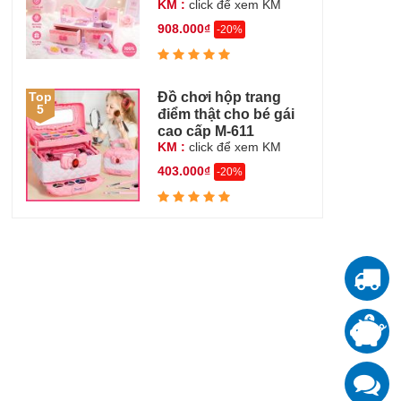
KM :
click để xem KM
908.000₫
-20%
Đồ chơi hộp trang
Top
5
điểm thật cho bé gái
cao cấp M-611
KM :
click để xem KM
403.000₫
-20%
T
T
đ
K
z