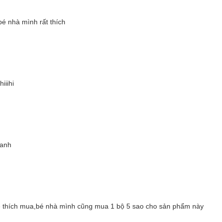
é nhà mình rất thích
iiihi
hanh
bé thích mua,bé nhà mình cũng mua 1 bộ 5 sao cho sản phẩm này