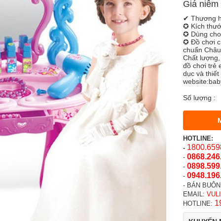
Giá niêm 
✔ Thương h
✪ Kích thư
✪ Dùng cho b
✪ Đồ chơi c
chuẩn Châu
Chất lượng,
đồ chơi trẻ 
dục và thiết 
website:baby
Số lượng :
HOTLINE:
1800.659
-
0868.246
-
0898.599
-
0948.196
-
- BÁN BUÔN
EMAIL:
VUL
1
HOTLINE: