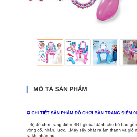
MÔ TẢ SẢN PHẨM
✪ CHI TIẾT SẢN PHẨM
ĐỒ CHƠI B
ÀN TRANG ĐI
ỂM
0
- Bộ đồ chơi trang đ
iểm
BBT global dành cho bé bao gồm
vòng cổ, nhẫn, lược,...Máy sấy phát ra âm thanh và gió 
ra khi nhấn nút.