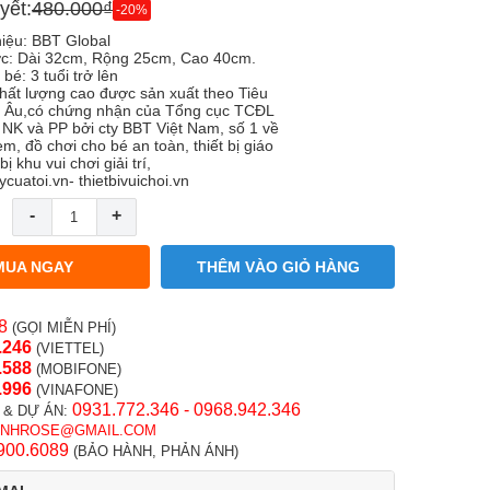
yết:
480.000₫
-20%
iệu: BBT Global
ớc: Dài 32cm, Rộng 25cm, Cao 40cm.
é: 3 tuổi trở lên
hất lượng cao được sản xuất theo Tiêu
 Âu,có chứng nhận của Tổng cục TCĐL
 NK và PP bởi cty BBT Việt Nam, số 1 về
em, đồ chơi cho bé an toàn, thiết bị giáo
bị khu vui chơi giải trí,
cuatoi.vn- thietbivuichoi.vn
-
+
MUA NGAY
THÊM VÀO GIỎ HÀNG
8
(GỌI MIỄN PHÍ)
.246
(VIETTEL)
.58
8
(MOBIFONE)
.996
(VINAFONE)
0931.772.346 - 0968.942.346
 & DỰ ÁN:
INHROSE@GMAIL.COM
900.6089
(BẢO HÀNH, PHẢN ÁNH)