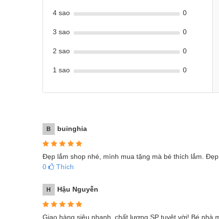
4 sao
0
3 sao
0
2 sao
0
1 sao
0
buinghia
B
Đẹp lắm shop nhé, mình mua tặng mà bé thích lắm. Đẹp
0
Thích
Hậu Nguyễn
H
Giao hàng siêu nhanh, chất lượng SP tuyệt vời! Bé nhà 