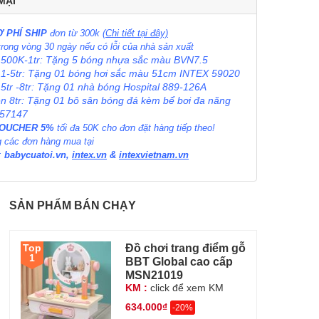
MẠI
 PHÍ SHIP
đơn từ 300k
(Chi tiết tại đây)
 trong vòng 30 ngày nếu có lỗi của nhà sản xuất
 500K-1tr: Tặng 5 bóng nhựa sắc màu BVN7.5
 1-5tr: Tặng 01 bóng hơi sắc màu 51cm INTEX 59020
 5tr -8tr: Tặng 01 nhà bóng Hospital 889-126A
ên 8tr: Tặng 01 bô sân bóng đá kèm bể bơi đa năng
 57147
VOUCHER 5%
tối đa 50K cho đơn đặt hàng tiếp theo!
 các đơn hàng mua tại
:
babycuatoi.vn
,
intex.vn
&
intexvietnam.vn
SẢN PHẨM BÁN CHẠY
Đồ chơi trang điểm gỗ
Top
1
BBT Global cao cấp
MSN21019
KM :
click để xem KM
634.000₫
-20%