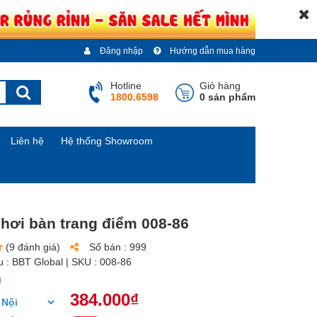
Đăng nhập
Hướng dẫn mua hàng
Hotline
Giỏ hàng
1800.6598
0 sản phẩm
Liên hệ
Hệ thống Showroom
hơi bàn trang điểm 008-86
(9 đánh giá)
Số bán :
999
u :
BBT Global
| SKU :
008-86
g
384.000₫