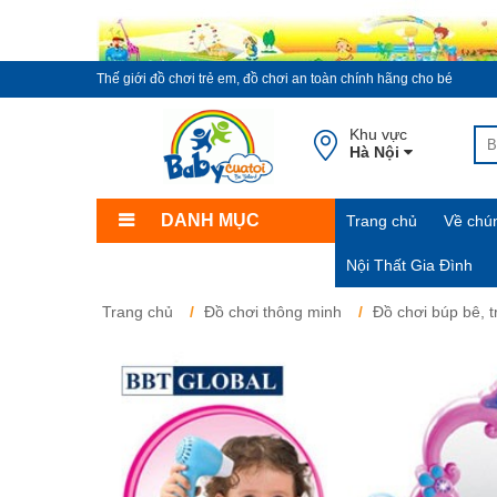
Thế giới đồ chơi trẻ em, đồ chơi an toàn chính hãng cho bé
Khu vực
Hà Nội
DANH MỤC
Trang chủ
Về chún
Nội Thất Gia Đình
Trang chủ
Đồ chơi thông minh
Đồ chơi búp bê, 