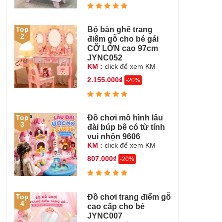
Bộ bàn ghế trang
Top
2
điểm gỗ cho bé gái
CỠ LỚN cao 97cm
JYNC052
KM :
click để xem KM
2.155.000₫
-20%
Đồ chơi mô hình lâu
Top
3
đài búp bê có từ tính
vui nhộn 9606
KM :
click để xem KM
807.000₫
-20%
Đồ chơi trang điểm gỗ
Top
4
cao cấp cho bé
JYNC007