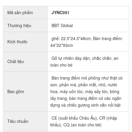
Mã sản phẩm
JYNC051
Thương hiệu
BBT Global
ghế: 22.5*24.5*48cm, Bàn trang điểm:
Kích thước
44*22*93cm
Gỗ tự nhiên dày dặn, chắc chắn, an
Chất liệu
toàn cho bé
Bàn trang điểm mô phỏng như thật có
son, phấn má, phấn mắt, nhũ, nước
Bao gồm
hoa, máy uốn tóc, máy sấy tóc, bông
tẩy trang, bàn trang điểm có các ngăn
đựng và chiếc gương xinh xắn nổi bật
CE (xuất khẩu Châu Âu), CR (nhập
Tiêu chuẩn
khẩu), CQ (an toàn cho bé)