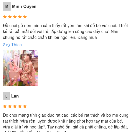
Minh Quyên
M
Đồ chơi gỗ nên mình cảm thấy rất yên tâm khi để bé vui chơi. Thiết
kế rất bắt mắt đối với trẻ, lắp dựng lên cũng cao đấy chứ. Nhìn
chung nó rất chắc chắn khi bé ngồi lên. Đáng mua
2
Thích
Lan
L
Đồ chơi mang tính giáo dục rất cao, các bé rất thích và bố mẹ cũng
rất thích "vừa rèn luyện được khả năng phối hợp tay mắt của bé,
Kích thước siêu to, được nhiều ba mẹ lựa chọn cho bé
vừa giải trí và học tập". Tay nghề ổn, giá cả phải chăng, dễ lắp đặt,