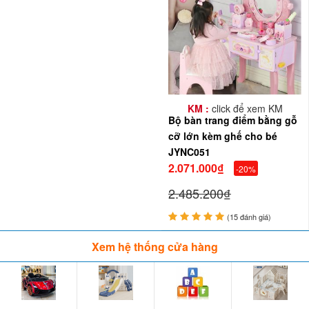
KM :
click để xem KM
Bộ bàn trang điểm bằng gỗ
cỡ lớn kèm ghế cho bé
JYNC051
2.071.000₫
-20%
2.485.200₫
(15 đánh giá)
Xem hệ thống cửa hàng