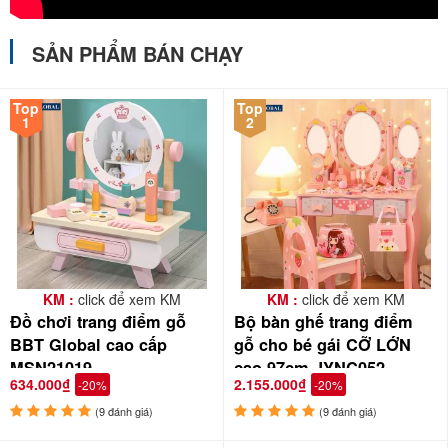
SẢN PHẨM BÁN CHẠY
Top
Top
1
2
KM :
click để xem KM
KM :
click để xem KM
Đồ chơi trang điểm gỗ
Bộ bàn ghế trang điểm
BBT Global cao cấp
gỗ cho bé gái CỠ LỚN
MSN21019
cao 97cm JYNC052
634.000₫
2.155.000₫
-20%
-20%
(9 đánh giá)
(9 đánh giá)