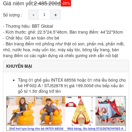
Giá niêm yết:
2.485.200₫
-20%
-
+
Số lượng :
- Thương hiệu: BBT Global
- Kích thước: ghế: 22.5*24.5*48cm, Bàn trang điểm: 44*22*93cm
- Chất liệu: Gỗ an toàn cho bé
- Bàn trang điểm mô phỏng như thật có son, phấn má, phấn mắt,
nhũ, nước hoa, máy uốn tóc, máy sấy tóc, bông tẩy trang, bàn
trang điểm có các ngăn đựng và chiếc gương xinh xắn nổi bật
KHUYẾN MẠI
Tặng 01 ghế gấu INTEX 68556 hoặc 01 nhà lều bóng cho
bé HF002-A / STJ52878 trị giá 199.000đ cho bếp nấu ăn
gỗ từ 1.5tr đồng trở lên