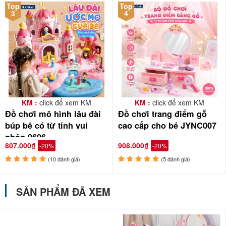
Top
Top
3
4
KM :
click để xem KM
KM :
click để xem KM
Đồ chơi mô hình lâu đài
Đồ chơi trang điểm gỗ
búp bê có từ tính vui
cao cấp cho bé JYNC007
nhộn 9606
807.000₫
908.000₫
-20%
-20%
(10 đánh giá)
(5 đánh giá)
SẢN PHẨM ĐÃ XEM