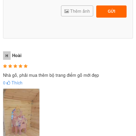
Thêm ảnh
GỬI
Hoài
H
Nhà gỗ, phải mua thêm bộ trang điểm gỗ mới đẹp
0
Thích
Bàn trang điểm của bé với nhiều đồ make up mô phỏng như thật,
kích thích trí tưởng tượng của bé, bé sẽ vô cùng thích thú