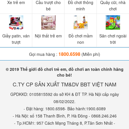
Xe trẻ em
Cầu trượt cho
Đồ chơi thông
Quây cũi, nhà
bé
minh
chơi
Giầy patin, ván
Nội thất trẻ em
Đồ chơi mầm
Sân chơi ngoài
trượt
non
trời
1800.6598
Gọi mua hàng :
(Miễn phí)
© 2019 Thế giới đồ chơi trẻ em, đồ chơi an toàn chính hãng
cho bé!
C.TY CP SẢN XUẤT TM&DV BBT VIỆT NAM
GPDKKD: 0105815592 do sở KH & ĐT TP. Hà Nội cấp ngày
08/02/2022.
- Đặt hàng: 1800.6598- Bảo hành:1900.6089
- Hà Nội: số 158 Thanh Bình, P. Hà Đông - 0868.246.246
- Tp.HCM1: 957 Cách Mạng Tháng 8, P.Tân Sơn Nhất -