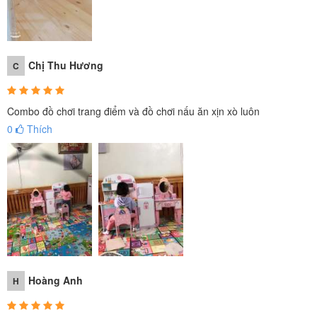
Chị Thu Hương
C
Combo đồ chơi trang điểm và đồ chơi nấu ăn xịn xò luôn
0
Thích
Bộ bàn trang điểm gỗ cho bé gồm có hộp phấn, phấn mắt, máy
uốn tóc, máy sấy tóc, nước hoa, nhũ móng... cho bé thỏa sức làm
Hoàng Anh
H
đẹp