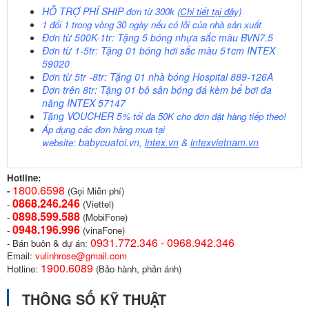
HỖ TRỢ PHÍ SHIP
đơn từ 300k
(Chi tiết tại đây)
1 đổi 1 trong vòng 30 ngày nếu có lỗi của nhà sản xuất
Đơn từ 500K-1tr: Tặng 5 bóng nhựa sắc màu BVN7.5
Đơn từ 1-5tr: Tặng 01 bóng hơi sắc màu 51cm INTEX
59020
Đơn từ 5tr -8tr: Tặng 01 nhà bóng Hospital 889-126A
Đơn trên 8tr: Tặng 01 bô sân bóng đá kèm bể bơi đa
năng INTEX 57147
Tặng VOUCHER 5%
tối đa 50K cho đơn đặt hàng tiếp theo!
Áp dụng các đơn hàng mua tại
babycuatoi.vn
,
intex.vn
&
intexvietnam.vn
website:
Hotline:
1800.6598
-
(Gọi Miễn phí)
0868.246.246
-
(Viettel)
0898.599.58
8
-
(MobiFone)
0948.196.996
-
(vinaFone)
0931.772.346 - 0968.942.346
- Bán buôn & dự án:
Email:
vulinhrose@gmail.com
1900.6089
Hotline:
(Bảo hành, phản ánh)
THÔNG SỐ KỸ THUẬT