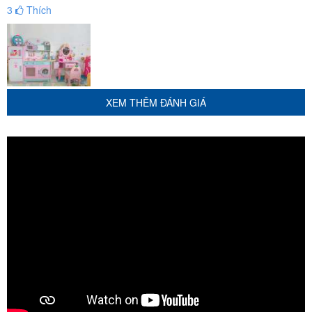
3
Thích
Những bộ đồ chơi búp bê trang điểm chắc hẳn sẽ là món
quà cho
bé
thật đẹp, thật ý nghĩa trong dịp giáng sinh này
XEM THÊM ĐÁNH GIÁ