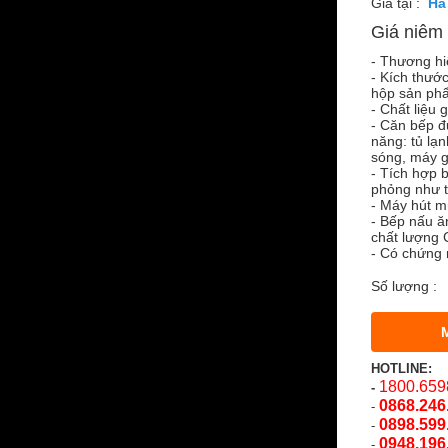
Giá tại :
Giá niêm 
- Thương hi
- Kích thướ
hộp sản ph
- Chất liệu 
- Căn bếp đư
năng: tủ lạn
sóng, máy gặ
- Tích hợp 
phỏng như t
- Máy hút m
- Bếp nấu ă
chất lượng 
- Có chứng 
Số lượng :
HOTLINE:
1800.659
-
0868.246
-
0898.599
-
0948.196
-