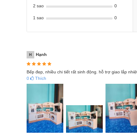
2 sao
0
1 sao
0
Hạnh
H
Bếp đẹp, nhiều chi tiết rất sinh động. hỗ trợ giao lắp nhiệ
0
Thích