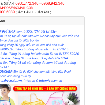
0931.772.346 - 0968.942.346
 & DỰ ÁN:
INHROSE@GMAIL.COM
900.6089
(BẢO HÀNH, PHẢN ÁNH)
MẠI
 PHÍ SHIP
đơn từ 300k
(
Chi tiết tại đây
)
m 01 bộ tạp dề hình thú kèm 02 bao tay cực xinh xắn cho
ăn có đơn giá từ 300k trở lên
 trong vòng 30 ngày nếu có lỗi của nhà sản xuất
 500K-1tr: Tặng 5 bóng nhựa sắc màu BVN7.5
 1-5tr: Tặng 01 bóng hơi sắc màu 51cm INTEX 59020
 5tr -8tr: Tặng 01 nhà bóng Hospital 889-126A
ên 8tr: Tặng 01 bô sân bóng đá kèm bể bơi đa năng
 57147
VOUCHER 5%
tối đa 50K cho đơn đặt hàng tiếp theo!
 các đơn hàng mua tại
:
babycuatoi.vn
,
intex.vn
&
intexvietnam.vn