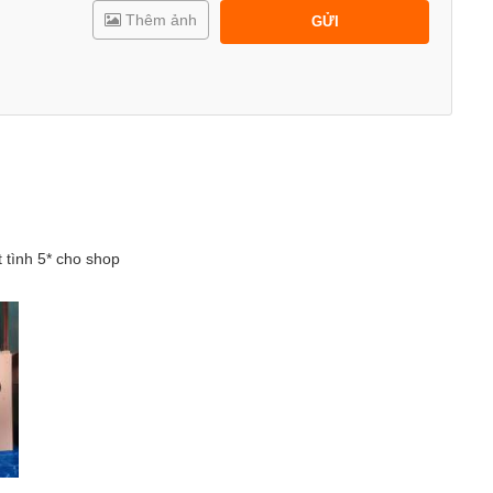
Thêm ảnh
GỬI
t tình 5* cho shop