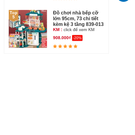
Đồ chơi nhà bếp cỡ
Top
5
lớn 95cm, 73 chi tiết
kèm kệ 3 tầng 839-013
KM :
click để xem KM
908.000₫
-20%