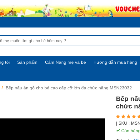
g tôi
Sản phẩm
Cẩm Nang mẹ và bé
Hướng dẫn mua hàng
Bếp nấu ăn gỗ cho bé cao cấp cỡ lớn đa chức năng MSN23032
Bếp nấu
chức n
| SKU :
MSN
Còn hàn