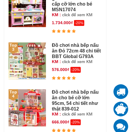
cấp cỡ lớn cho bé
MSN17074
KM :
click để xem KM
1.734.000₫
-20%
Đồ chơi nhà bếp nấu
Top
3
ăn Đỏ 72cm 48 chi tiết
BBT Global G793A
KM :
click để xem KM
576.000₫
-20%
Đồ chơi nhà bếp nấu
Top
T
4
ăn cho bé cỡ lớn
95cm, 54 chi tiết như
T
thật 839-012
đ
KM :
click để xem KM
666.000₫
-20%
K
z