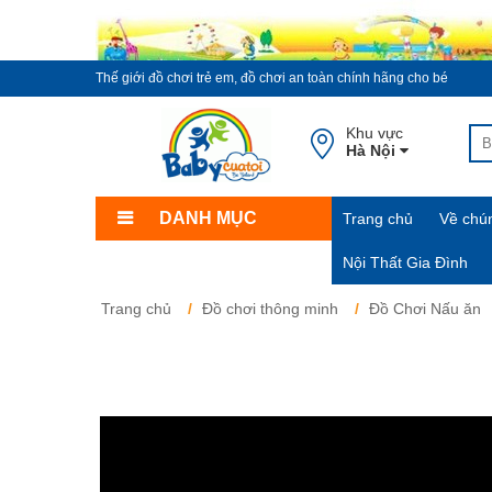
Thế giới đồ chơi trẻ em, đồ chơi an toàn chính hãng cho bé
Khu vực
Hà Nội
DANH MỤC
Trang chủ
Về chún
Nội Thất Gia Đình
Trang chủ
Đồ chơi thông minh
Đồ Chơi Nấu ăn