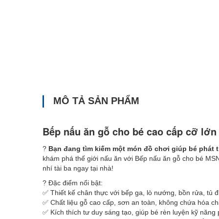
MÔ TẢ SẢN PHẨM
Bếp nấu ăn gỗ cho bé cao cấp cỡ lớ
?
Bạn đang tìm kiếm một món đồ chơi giúp bé phát t
khám phá thế giới nấu ăn với Bếp nấu ăn gỗ cho bé MSN
nhí tài ba ngay tại nhà!
? Đặc điểm nổi bật:
✅ Thiết kế chân thực với bếp ga, lò nướng, bồn rửa, tủ đ
✅ Chất liệu gỗ cao cấp, sơn an toàn, không chứa hóa ch
✅ Kích thích tư duy sáng tạo, giúp bé rèn luyện kỹ năng 