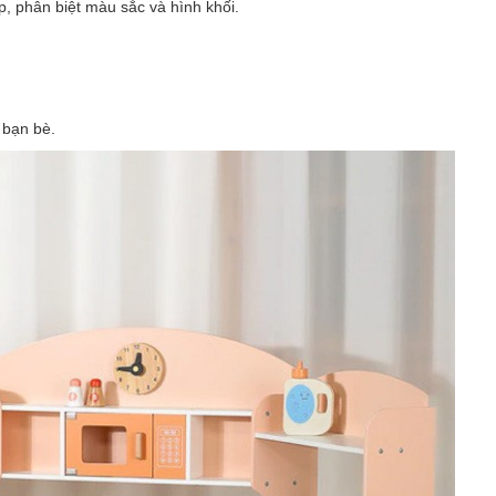
, phân biệt màu sắc và hình khối.
 bạn bè.