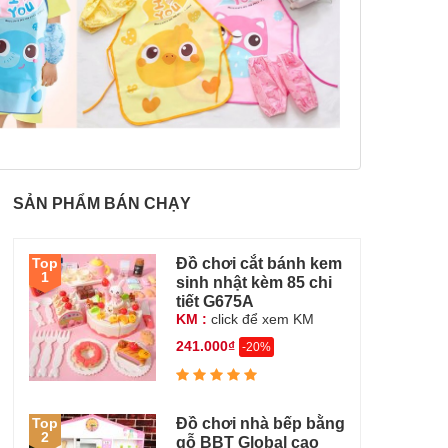
SẢN PHẨM BÁN CHẠY
Đồ chơi cắt bánh kem
Top
1
sinh nhật kèm 85 chi
tiết G675A
KM :
click để xem KM
241.000₫
-20%
Đồ chơi nhà bếp bằng
Top
2
gỗ BBT Global cao