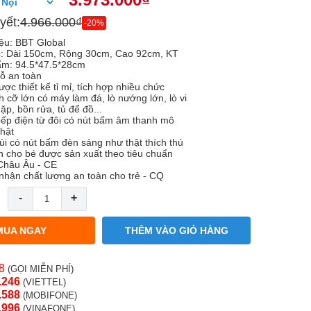
yết:
4.966.000₫
-20%
ệu: BBT Global
c: Dài 150cm, Rộng 30cm, Cao 92cm, KT
ẩm: 94.5*47.5*28cm
gỗ an toàn
ợc thiết kế tỉ mỉ, tích hợp nhiều chức
h cỡ lớn có máy làm đá, lò nướng lớn, lò vi
p, bồn rửa, tủ để đồ...
bếp điện từ đôi có nút bấm âm thanh mô
hật
ùi có nút bấm đèn sáng như thật thích thú
n cho bé được sản xuất theo tiêu chuẩn
Châu Âu - CE
nhận chất lượng an toàn cho trẻ - CQ
-
+
MUA NGAY
THÊM VÀO GIỎ HÀNG
8
(GỌI MIỄN PHÍ)
.246
(VIETTEL)
.58
8
(MOBIFONE)
.996
(VINAFONE)