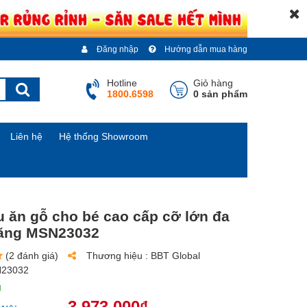
Đăng nhập
Hướng dẫn mua hàng
Hotline
Giỏ hàng
1800.6598
0 sản phẩm
Liên hệ
Hệ thống Showroom
 ăn gỗ cho bé cao cấp cỡ lớn đa
ăng MSN23032
(2 đánh giá)
Thương hiệu :
BBT Global
23032
g
3.973.000₫