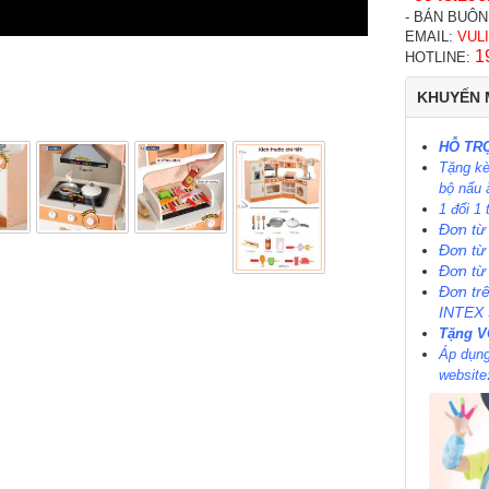
- BÁN BUÔN
EMAIL:
VUL
1
HOTLINE:
KHUYẾN 
HỖ TRỢ
Tặng kè
bộ nấu 
1 đổi 1
Đơn từ
Đơn từ
Đơn từ
Đơn tr
INTEX
Tặng 
Áp dụng
website