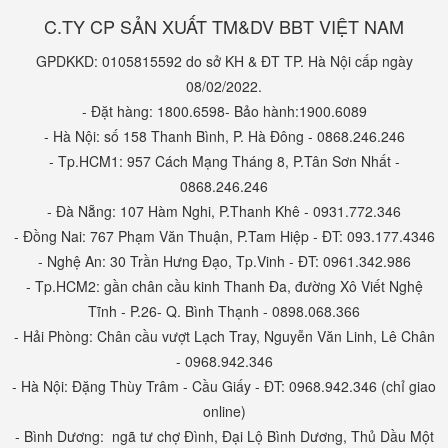
C.TY CP SẢN XUẤT TM&DV BBT VIỆT NAM
GPDKKD: 0105815592 do sở KH & ĐT TP. Hà Nội cấp ngày
08/02/2022.
- Đặt hàng: 1800.6598- Bảo hành:1900.6089
- Hà Nội: số 158 Thanh Bình, P. Hà Đông - 0868.246.246
- Tp.HCM1: 957 Cách Mạng Tháng 8, P.Tân Sơn Nhất -
0868.246.246
- Đà Nẵng: 107 Hàm Nghi, P.Thanh Khê - 0931.772.346
- Đồng Nai: 767 Phạm Văn Thuận, P.Tam Hiệp - ĐT: 093.177.4346
- Nghệ An: 30 Trần Hưng Đạo, Tp.Vinh - ĐT: 0961.342.986
- Tp.HCM2: gần chân cầu kinh Thanh Đa, đường Xô Viết Nghệ
Tĩnh - P.26- Q. Bình Thạnh - 0898.068.366
- Hải Phòng: Chân cầu vượt Lạch Tray, Nguyễn Văn Linh, Lê Chân
- 0968.942.346
- Hà Nội: Đặng Thùy Trâm - Cầu Giấy - ĐT: 0968.942.346 (chỉ giao
online)
- Bình Dương: ngã tư chợ Đình, Đại Lộ Bình Dương, Thủ Dầu Một