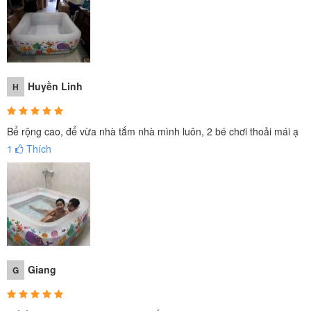
Huyền Linh
H
Bể rộng cao, để vừa nhà tắm nhà mình luôn, 2 bé chơi thoải mái ạ
1
Thích
✪ VIDEO Bé chơi cùng bể bơi INTEX
Giang
G