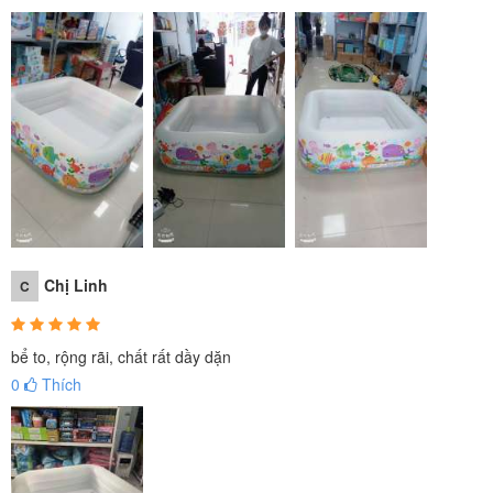
Chị Linh
Bể bơi được thiết kế hình cá đại dương với nhiều sắc màu vô cùng
C
bắt mắt
bể to, rộng rãi, chất rất dầy dặn
0
Thích