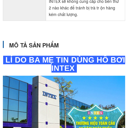
INTEX sẽ không cung cấp cho bên thứ
2 nào khác để tránh bị trà tr ộn hàng
kém chất lượng.
MÔ TẢ SẢN PHẨM
LÍ DO BA MẸ TIN DÙNG HỒ BƠI
INTEX