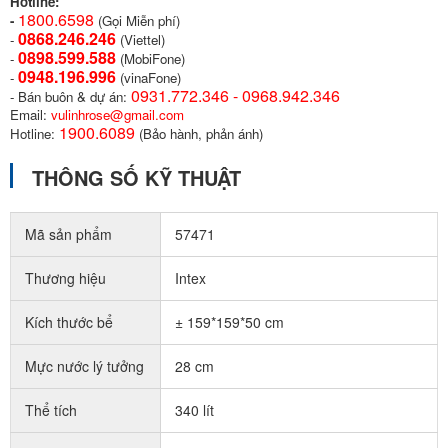
Hotline:
1800.6598
-
(Gọi Miễn phí)
0868.246.246
-
(Viettel)
0898.599.58
8
-
(MobiFone)
0948.196.996
-
(vinaFone)
0931.772.346 - 0968.942.346
- Bán buôn & dự án:
Email:
vulinhrose@gmail.com
1900.6089
Hotline:
(Bảo hành, phản ánh)
THÔNG SỐ KỸ THUẬT
Mã sản phẩm
57471
Thương hiệu
Intex
Kích thước bể
± 159*159*50 cm
Mực nước lý tưởng
28 cm
Thể tích
340 lít