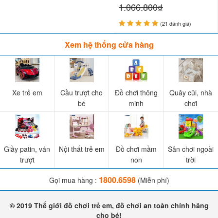
1.066.800₫
(21 đánh giá)
Xem hệ thống cửa hàng
Xe trẻ em
Cầu trượt cho
Đồ chơi thông
Quây cũi, nhà
bé
minh
chơi
Giầy patin, ván
Nội thất trẻ em
Đồ chơi mầm
Sân chơi ngoài
trượt
non
trời
1800.6598
Gọi mua hàng :
(Miễn phí)
© 2019 Thế giới đồ chơi trẻ em, đồ chơi an toàn chính hãng
cho bé!