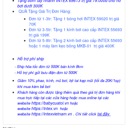
Tặng bơm tay nhanh INTEX 69613 trị giá 79.000đ cho hồ
bơi dưới 300K
QUÀ Tặng Giá Trị Đơn Hàng:
Đơn từ 1-3tr:
Tặng 1 bóng hơi INTEX 59020 trị giá
70K
Đơn từ 3-5tr:
Tặng 1 kính bơi cao cấp INTEX 55693
trị giá
199K
Đơn từ 5-8tr:
Tặng 2 kính bơi cao cấp INTEX 55693
hoặc 1 máy làm kẹo bông MKB-01 trị giá
400K
Hỗ trợ phí ship
- Ship hỏa tốc đơn từ 500K bán kính 8km
- Hỗ trợ phí gửi bưu điện đơn từ 500K
Giảm 10% phao, kính, mũ bơi, bịt tai kẹp mũi (tối đa 20K/1sp)
khi mua kèm bể bơi
Khách hàng còn được tặng thêm quà theo giá trị đơn hàng khi
mua trực tiếp tại các cửa hàng hoặc mua online tại các
https://babycuatoi.vn
website
hoặc
https://intex.vn
website
hoặc
https://intexvietnam.vn
tại đây
website
. Chi tiết click