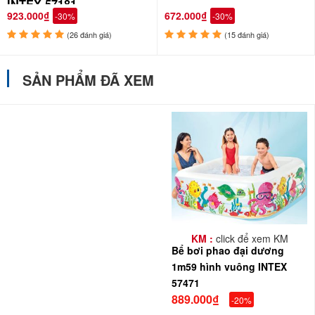
INTEX 57181
923.000₫
672.000₫
-30%
-30%
(26 đánh giá)
(15 đánh giá)
SẢN PHẨM ĐÃ XEM
KM :
click để xem KM
Bể bơi phao đại dương
1m59 hình vuông INTEX
57471
889.000₫
-20%