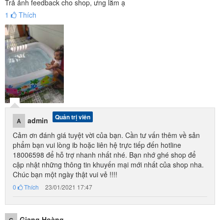
Trả ảnh feedback cho shop, ưng lắm ạ
1
Thích
Quản trị viên
admin
A
Cảm ơn đánh giá tuyệt vời của bạn. Cần tư vấn thêm về sản
phẩm bạn vui lòng ib hoặc liên hệ trực tiếp đến hotline
18006598 để hỗ trợ nhanh nhất nhé. Bạn nhớ ghé shop để
cập nhật những thông tin khuyến mại mới nhất của shop nha.
Chúc bạn một ngày thật vui vẻ !!!!
0
Thích
23/01/2021 17:47
Giang Hoàng
G