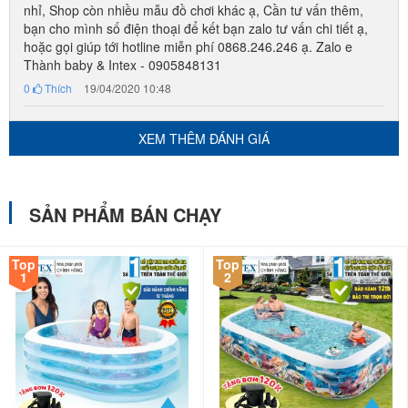
nhỉ, Shop còn nhiều mẫu đồ chơi khác ạ, Cần tư vấn thêm,
bạn cho mình số điện thoại để kết bạn zalo tư vấn chi tiết ạ,
hoặc gọi giúp tới hotline miễn phí 0868.246.246 ạ. Zalo e
Thành baby & Intex - 0905848131
0
Thích
19/04/2020 10:48
XEM THÊM ĐÁNH GIÁ
SẢN PHẨM BÁN CHẠY
Top
Top
1
2