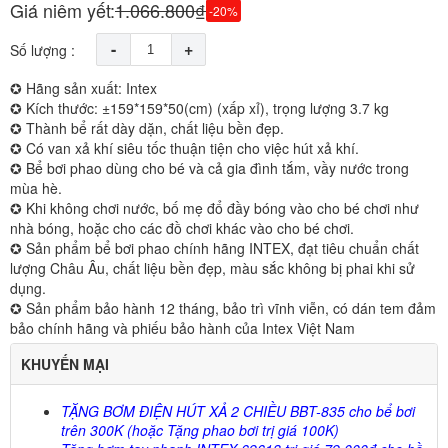
Giá niêm yết:
1.066.800₫
-20%
-
+
Số lượng :
✪ Hãng sản xuất: Intex
✪ Kích thước: ±159*159*50(cm) (xấp xỉ), trọng lượng 3.7 kg
✪ Thành bể rất dày dặn, chất liệu bền đẹp.
✪ Có van xả khí siêu tốc thuận tiện cho việc hút xả khí.
✪ Bể bơi phao dùng cho bé và cả gia đình tắm, vầy nước trong
mùa hè.
✪ Khi không chơi nước, bố mẹ đổ đầy bóng vào cho bé chơi như
nhà bóng, hoặc cho các đồ chơi khác vào cho bé chơi.
✪ Sản phẩm bể bơi phao chính hãng INTEX, đạt tiêu chuẩn chất
lượng Châu Âu, chất liệu bền đẹp, màu sắc không bị phai khi sử
dụng.
✪ Sản phẩm bảo hành 12 tháng, bảo trì vĩnh viễn, có dán tem đảm
bảo chính hãng và phiếu bảo hành của Intex Việt Nam
KHUYẾN MẠI
TẶNG BƠM ĐIỆN HÚT XẢ 2 CHIỀU BBT-835 cho bể bơi
trên 300K (hoặc Tặng phao bơi trị giá 100K)