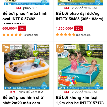
KM:
phao 80K
KM :
click để xem KM
Bể bơi phao 4 mùa hình
Bể bơi phao đại dương
oval INTEX 57482
INTEX 58485 (305*183cm)
(163*107*46cm)
600.000₫
1.350.000₫
-40%
-30%
(39 đánh giá)
(65 đánh giá)
Top
Top
3
4
KM :
click để xem KM
KM :
click để xem KM
Bể bơi phao hình chữ
Bể bơi khung kim loại
nhật 2m29 màu cam
1,2m cho bé INTEX 57173