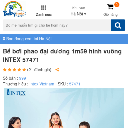
0
Khu vực
Hà Nội
Danh mục
Giỏ hàng
Bạn đang xem tại Hà Nội
Bể bơi phao đại dương 1m59 hình vuông
INTEX 57471
(21 đánh giá)
Số bán :
999
Thương hiệu :
Intex Vietnam
| SKU :
57471